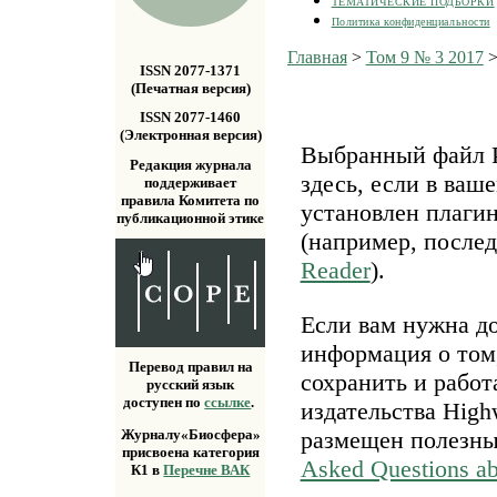
ТЕМАТИЧЕСКИЕ ПОДБОРКИ
Политика конфиденциальности
Главная
>
Том 9 № 3 2017
ISSN 2077-1371
(Печатная версия)
ISSN 2077-1460
(Электронная версия)
Выбранный файл P
Редакция журнала
здесь, если в ваш
поддерживает
правила Комитета по
установлен плаги
публикационной этике
(например, после
Reader
).
Если вам нужна д
информация о том,
Перевод правил на
сохранить и работ
русский язык
доступен по
ссылке
.
издательства Highw
размещен полезн
Журналу«Биосфера»
присвоена категория
Asked Questions a
К1 в
Перечне ВАК