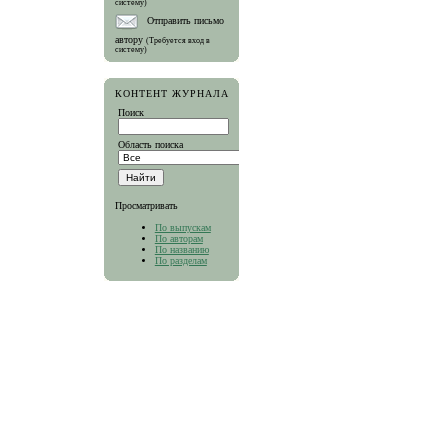
систему)
Отправить письмо
автору
(Требуется вход в
систему)
КОНТЕНТ ЖУРНАЛА
Поиск
Область поиска
Просматривать
По выпускам
По авторам
По названию
По разделам