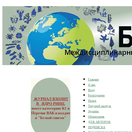
Главная
О нас
Вход
Регистрация
ЖУРНАЛ ВХОДИТ
Поиск
В ЯДРО РИНЦ
,
Текущий выпуск
имеет категорию К1 в
Архивы
Перечне ВАК и входит
Объявления
в "Белый список"
ДЛЯ АВТОРОВ
ПОДПИСКА