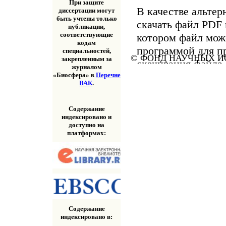
При защите
В качестве альтер
диссертации могут
быть учтены только
скачать файл PDF 
публикации,
соответствующие
котором файл мож
кодам
программой для п
специальностей,
© ФОНД НАУЧНЫХ ИС
закрепленным за
скачивания файла
журналом
«Скачать» выше.
«Биосфера» в
Перечне
ВАК
.
Содержание
индексировано и
доступно на
платформах:
Содержание
индексировано в: