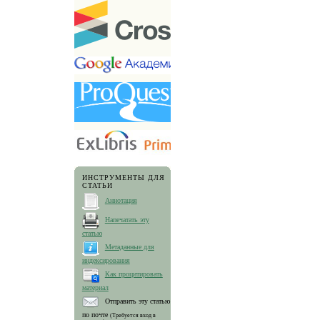
ИНСТРУМЕНТЫ ДЛЯ
СТАТЬИ
Аннотация
Напечатать эту
статью
Метаданные для
индексирования
Как процитировать
материал
Отправить эту статью
по почте
(Требуется вход в