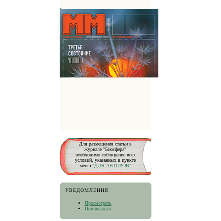
Для размещения статьи в
журнале "Биосфера"
необходимо соблюдение всех
условий, указанных в пункте
меню
"ДЛЯ АВТОРОВ"
УВЕДОМЛЕНИЯ
Просмотреть
Подписаться