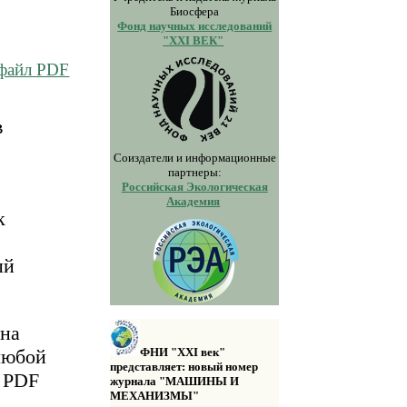
Биосфера
Фонд научных исследований
"XXI ВЕК"
 файл PDF
в
Соиздатели и информационные
партнеры:
Российская Экологическая
Академия
к
ый
 на
любой
ФНИ "XXI век"
представляет: новый номер
а PDF
журнала "МАШИНЫ И
МЕХАНИЗМЫ"