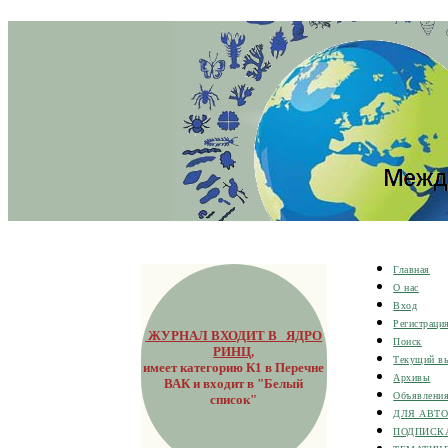
Главная
О нас
Вход
Регистраци
ЖУРНАЛ ВХОДИТ В ЯДРО
Поиск
РИНЦ
,
Текущий в
имеет категорию К1 в Перечне
Архивы
ВАК и входит в "Белый
Объявлени
список"
ДЛЯ АВТ
ПОДПИСК