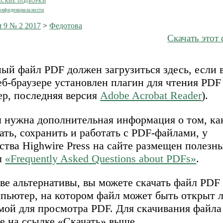
ЕСКИЕ ПОДБОРКИ
онфиденциальности
 9 № 2 2017
>
Федотова
Скачать этот
ый файл PDF должен загрузиться здесь, если 
б-браузере установлен плагин для чтения PDF
ер, последняя версия
Adobe Acrobat Reader
).
м нужна дополнительная информация о том, ка
ать, сохранить и работать с PDF-файлами, у
ства Highwire Press на сайте размещен полезн
л
«Frequently Asked Questions about PDFs»
.
ве альтернативы, вы можете скачать файл PDF
мпьютер, на котором файл может быть открыт 
мой для просмотра PDF. Для скачивания файл
е на ссылке «Скачать» выше.