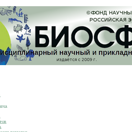
я
ыпуск
я
ОРОВ
А