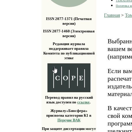
ТЕМАТИЧ
Политика к
Главная
>
Том
ISSN 2077-1371 (Печатная
версия)
ISSN 2077-1460 (Электронная
версия)
Выбранн
Редакция журнала
вашем ве
поддерживает правила
Комитета по публикационной
(наприм
этике
Если ва
распечат
издатель
материа
Перевод правил на русский
язык доступен по
ссылке
.
В качест
Журналу«Биосфера»
свой ко
присвоена категория К1 в
Перечне ВАК
програм
При защите диссертации могут
щелкнит