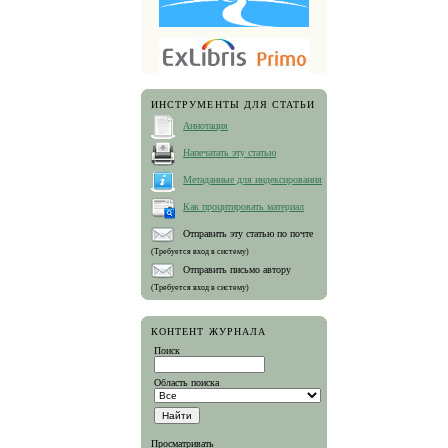
ИНСТРУМЕНТЫ ДЛЯ СТАТЬИ
Аннотация
Напечатать эту статью
Метаданные для индексирования
Как процитировать материал
Отправить эту статью по почте
(Требуется вход в систему)
Отправить письмо автору
(Требуется вход в систему)
КОНТЕНТ ЖУРНАЛА
Поиск
Область поиска
Просматривать