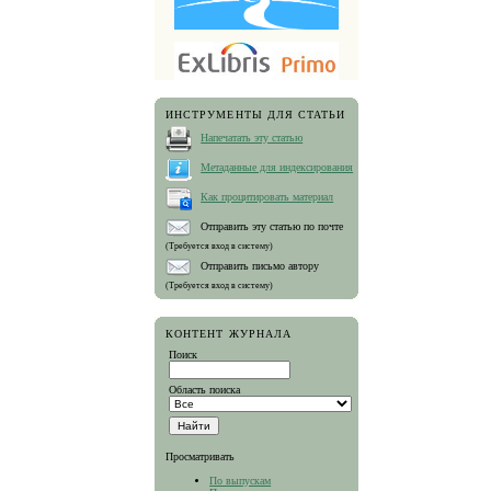
ИНСТРУМЕНТЫ ДЛЯ СТАТЬИ
Напечатать эту статью
Метаданные для индексирования
Как процитировать материал
Отправить эту статью по почте
(Требуется вход в систему)
Отправить письмо автору
(Требуется вход в систему)
КОНТЕНТ ЖУРНАЛА
Поиск
Область поиска
Просматривать
По выпускам