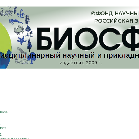
я
ыпуск
я
ОРОВ
А