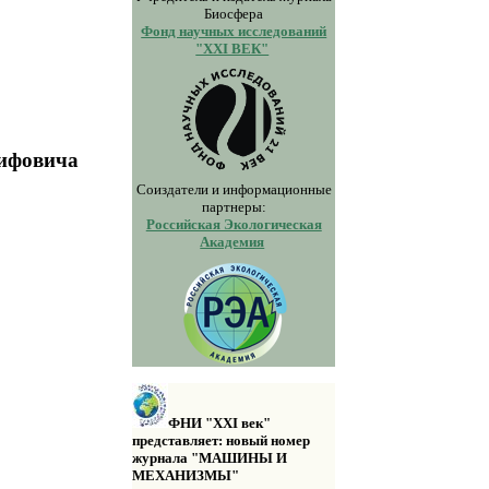
Биосфера
Фонд научных исследований
"XXI ВЕК"
сифовича
Соиздатели и информационные
партнеры:
Российская Экологическая
Академия
ФНИ "XXI век"
представляет: новый номер
журнала "МАШИНЫ И
МЕХАНИЗМЫ"