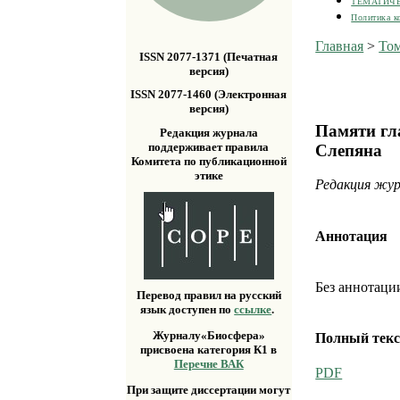
ТЕМАТИЧ
Политика к
Главная
>
Том
ISSN 2077-1371 (Печатная
версия)
ISSN 2077-1460 (Электронная
версия)
Памяти гл
Редакция журнала
поддерживает правила
Слепяна
Комитета по публикационной
этике
Редакция жу
Аннотация
Без аннотаци
Перевод правил на русский
язык доступен по
ссылке
.
Журналу«Биосфера»
Полный текс
присвоена категория К1 в
Перечне ВАК
PDF
При защите диссертации могут