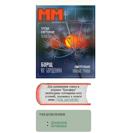
Для размещения статьи в
журнале "Биосфера"
необходимо соблюдение всех
условий, указанных в пункте
меню
"ДЛЯ АВТОРОВ"
УВЕДОМЛЕНИЯ
Просмотреть
Подписаться