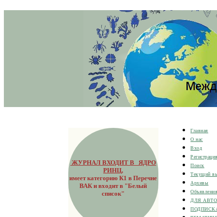
Главная
О нас
Вход
Регистраци
ЖУРНАЛ ВХОДИТ В ЯДРО
Поиск
РИНЦ
,
Текущий в
имеет категорию К1 в Перечне
Архивы
ВАК и входит в "Белый
Объявлени
список"
ДЛЯ АВТ
ПОДПИСК