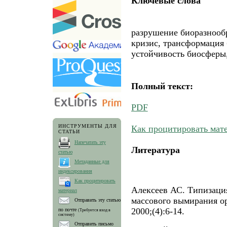
Ключевые слова
разрушение биоразнообр
кризис, трансформация
устойчивость биосферы,
Полный текст:
PDF
ИНСТРУМЕНТЫ ДЛЯ
Как процитировать мат
СТАТЬИ
Напечатать эту
Литература
статью
Метаданные для
индексирования
Как процитировать
Алексеев АС. Типизаци
материал
массового вымирания ор
Отправить эту статью
2000;(4):6-14.
по почте
(Требуется вход в
систему)
Отправить письмо