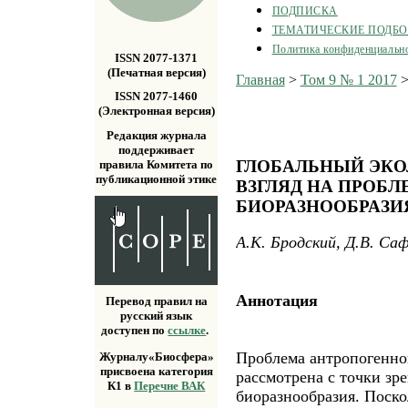
ПОДПИСКА
ТЕМАТИЧЕСКИЕ ПОДБ
Политика конфиденциальн
ISSN 2077-1371
(Печатная версия)
Главная
>
Том 9 № 1 2017
ISSN 2077-1460
(Электронная версия)
Редакция журнала
поддерживает
ГЛОБАЛЬНЫЙ ЭКО
правила Комитета по
публикационной этике
ВЗГЛЯД НА ПРОБЛ
БИОРАЗНООБРАЗИ
А.К. Бродский, Д.В. Са
Аннотация
Перевод правил на
русский язык
доступен по
ссылке
.
Проблема антропогенн
Журналу«Биосфера»
присвоена категория
рассмотрена с точки зр
К1 в
Перечне ВАК
биоразнообразия. Поско