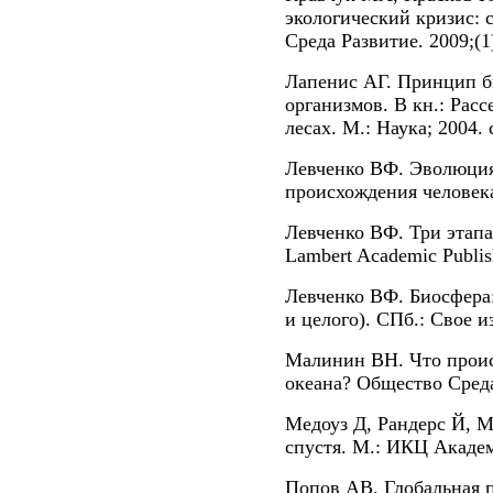
экологический кризис: 
Среда Развитие. 2009;(1
Лапенис АГ. Принцип б
организмов. В кн.: Рас
лесах. М.: Наука; 2004. 
Левченко ВФ. Эволюция
происхождения человека
Левченко ВФ. Три этапа
Lambert Academic Publis
Левченко ВФ. Биосфера
и целого). СПб.: Свое и
Малинин ВН. Что проис
океана? Общество Среда 
Медоуз Д, Рандерс Й, М
спустя. М.: ИКЦ Академ
Попов АВ. Глобальная п