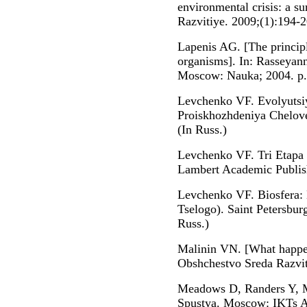
environmental crisis: a s
Razvitiye. 2009;(1):194-2
Lapenis AG. [The principl
organisms]. In: Rasseyan
Moscow: Nauka; 2004. p. 
Levchenko VF. Evolyutsiy
Proiskhozhdeniya Chelove
(In Russ.)
Levchenko VF. Tri Etapa 
Lambert Academic Publish
Levchenko VF. Biosfera: 
Tselogo). Saint Petersbur
Russ.)
Malinin VN. [What happens
Obshchestvo Sreda Razviti
Meadows D, Randers Y, M
Spustya. Moscow: IKTs A