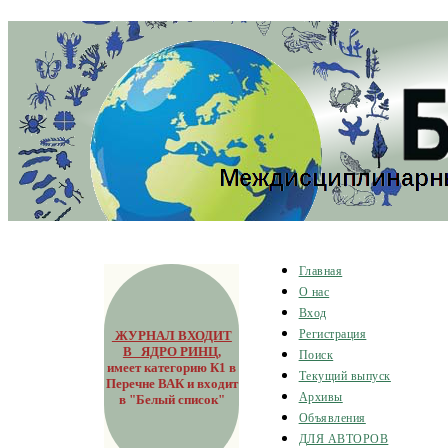
Главная
О нас
Вход
ЖУРНАЛ ВХОДИТ
Регистрация
В ЯДРО РИНЦ
,
Поиск
имеет категорию К1 в
Текущий выпуск
Перечне ВАК и входит
Архивы
в "Белый список"
Объявления
ДЛЯ АВТОРОВ