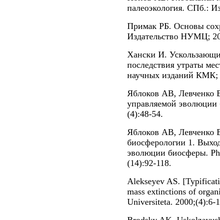
палеоэкология. СПб.: Из
Примак РБ. Основы сох
Издательство НУМЦ; 20
Хански И. Ускользающи
последствия утраты мес
научных изданий КМК; 
Яблоков АВ, Левченко 
управляемой эволюции б
(4):48-54.
Яблоков АВ, Левченко 
биосферологии 1. Выход
эволюции биосферы. Phi
(14):92-118.
Alekseyev AS. [Typificati
mass extinctions of orga
Universiteta. 2000;(4):6-1