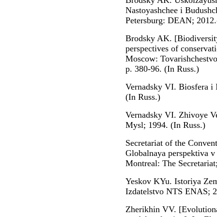
Brodsky AK. Uskolzayush
Nastoyashchee i Budushch
Petersburg: DEAN; 2012.(
Brodsky AK. [Biodiversity
perspectives of conservat
Moscow: Tovarishchestv
p. 380-96. (In Russ.)
Vernadsky VI. Biosfera i
(In Russ.)
Vernadsky VI. Zhivoye Ve
Mysl; 1994. (In Russ.)
Secretariat of the Convent
Globalnaya perspektiva v 
Montreal: The Secretariat
Yeskov KYu. Istoriya Zem
Izdatelstvo NTS ENAS; 20
Zherikhin VV. [Evolution