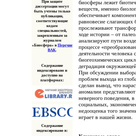
При защите
биосферы лежит биотиче
диссертации могут
веществ, именно биолог
быть учтены только
обеспечивает компонен
публикации,
равновесие слагающих 
соответствующие
кодам
прослеживают трансфо
специальностей,
ходе истории – от пале
закрепленным за
анализируют пути возде
журналом
«Биосфера» в
Перечне
процессе «преобразован
ВАК
.
деятельности человека 
биогеохимических цикло
Содержание
деградация окружающей
индексировано и
При обсуждении выбора
доступно на
проблем выхода из глоб
платформах:
сделан вывод, что нар
аномалии представляют
неверного поведения, в
социальных, экономиче
недооценка того значен
играет в нашей жизни.
Содержание
индексировано в: