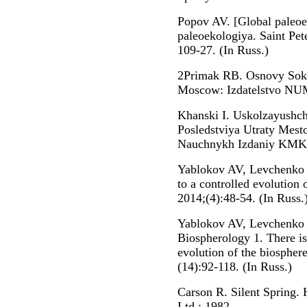
Popov AV. [Global paleoe
paleoekologiya. Saint Pet
109-27. (In Russ.)
2Primak RB. Osnovy Sokh
Moscow: Izdatelstvo NUM
Khanski I. Uskolzayushch
Posledstviya Utraty Mest
Nauchnykh Izdaniy KMK; 
Yablokov AV, Levchenko 
to a controlled evolution 
2014;(4):48-54. (In Russ.
Yablokov AV, Levchenko 
Biospherology 1. There is 
evolution of the biosphe
(14):92-118. (In Russ.)
Carson R. Silent Spring
Ltd.; 1982.