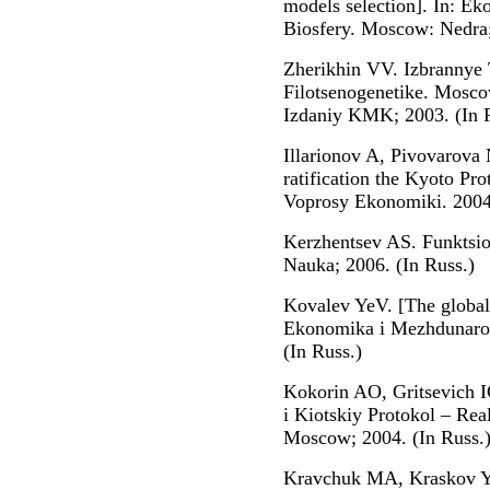
models selection]. In: Ek
Biosfery. Moscow: Nedra; 
Zherikhin VV. Izbrannye 
Filotsenogenetike. Mosc
Izdaniy KMK; 2003. (In 
Illarionov A, Pivovarova
ratification the Kyoto Pro
Voprosy Ekonomiki. 2004;
Kerzhentsev AS. Funktsi
Nauka; 2006. (In Russ.)
Kovalev YeV. [The global
Ekonomika i Mezhdunarod
(In Russ.)
Kokorin AO, Gritsevich 
i Kiotskiy Protokol – Rea
Moscow; 2004. (In Russ.
Kravchuk MA, Kraskov Yu