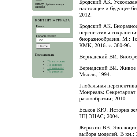
Бродский АК. Ускольза
автору
(Требуется вход в
настоящее и будущее б
систему)
2012.
КОНТЕНТ ЖУРНАЛА
Бродский АК. Биоразноо
Поиск
перспективы сохранения
Область поиска
биоразнообразия. М.: 
КМК; 2016. c. 380-96.
Просматривать
Вернадский ВИ. Биосфер
По выпускам
По авторам
Вернадский ВИ. Живое 
По названию
По разделам
Мысль; 1994.
Глобальная перспектива
Монреаль: Секретариат
разнообразии; 2010.
Еськов КЮ. История зем
НЦ ЭНАС; 2004.
Жерихин ВВ. Эволюцион
выбора моделей. В кн.: