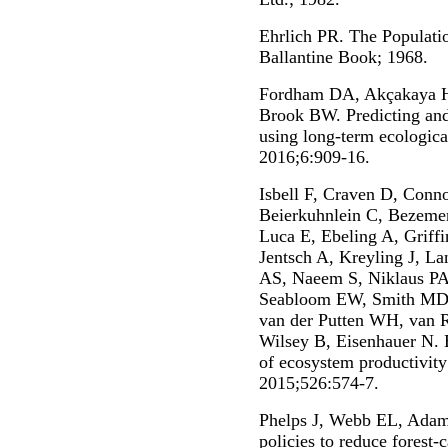
Ehrlich PR. The Populati
Ballantine Book; 1968.
Fordham DA, Akçakaya HR
Brook BW. Predicting and 
using long-term ecologica
2016;6:909-16.
Isbell F, Craven D, Conn
Beierkuhnlein C, Bezeme
Luca E, Ebeling A, Griffi
Jentsch A, Kreyling J, L
AS, Naeem S, Niklaus PA
Seabloom EW, Smith MD,
van der Putten WH, van 
Wilsey B, Eisenhauer N. B
of ecosystem productivity
2015;526:574-7.
Phelps J, Webb EL, Adams
policies to reduce forest