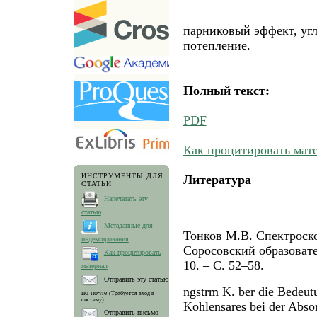
парниковый эффект, угл
потепление.
Полный текст:
PDF
Как процитировать мат
ИНСТРУМЕНТЫ ДЛЯ
Литература
СТАТЬИ
Напечатать эту
статью
Метаданные для
Тонков М.В. Спектроско
индексирования
Cоросовский образовате
Как процитировать
10. – С. 52–58.
материал
Отправить эту статью
ngstrm K. ber die Bedeut
по почте
(Требуется вход в
систему)
Kohlensares bei der Abso
Отправить письмо