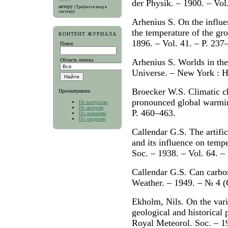
der Physik. – 1900. – Vol
автору
(Требуется вход в
систему)
Arhenius S. On the influe
the temperature of the gr
КОНТЕНТ ЖУРНАЛА
1896. – Vol. 41. – P. 237
Поиск
Область поиска
Arhenius S. Worlds in th
Universe. – New York : H
Broecker W.S. Climatic ch
Просматривать
pronounced global warming
По выпускам
По авторам
P. 460–463.
По названию
По разделам
Callendar G.S. The artifi
and its influence on tempe
Soc. – 1938. – Vol. 64. –
Callendar G.S. Can carbon
Weather. – 1949. – № 4 (
Ekholm, Nils. On the varia
geological and historical p
Royal Meteorol. Soc. – 19