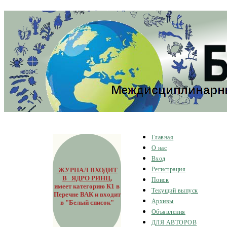
Главная
О нас
Вход
ЖУРНАЛ ВХОДИТ
Регистрация
В ЯДРО РИНЦ
,
Поиск
имеет категорию К1 в
Текущий выпуск
Перечне ВАК и входит
Архивы
в "Белый список"
Объявления
ДЛЯ АВТОРОВ