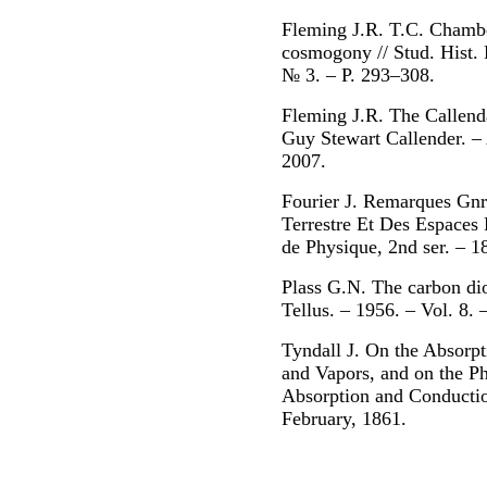
Fleming J.R. T.C. Chambe
cosmogony // Stud. Hist. 
№ 3. – P. 293–308.
Fleming J.R. The Callend
Guy Stewart Callender. –
2007.
Fourier J. Remarques Gnr
Terrestre Et Des Espaces 
de Physique, 2nd ser. – 1
Plass G.N. The carbon dio
Tellus. – 1956. – Vol. 8. 
Tyndall J. On the Absorp
and Vapors, and on the Ph
Absorption and Conduction
February, 1861.