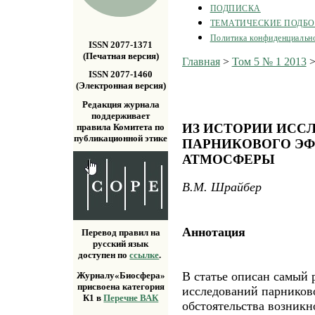
ПОДПИСКА
ТЕМАТИЧЕСКИЕ ПОДБ
Политика конфиденциальн
ISSN 2077-1371
(Печатная версия)
Главная
>
Том 5 № 1 2013
ISSN 2077-1460
(Электронная версия)
Редакция журнала
поддерживает
ИЗ ИСТОРИИ ИСС
правила Комитета по
публикационной этике
ПАРНИКОВОГО ЭФ
АТМОСФЕРЫ
В.М. Шрайбер
Аннотация
Перевод правил на
русский язык
доступен по
ссылке
.
В статье описан самый 
Журналу«Биосфера»
присвоена категория
исследований парников
К1 в
Перечне ВАК
обстоятельства возник