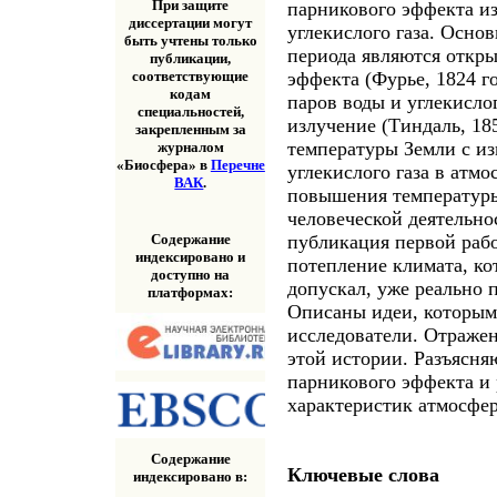
При защите
парникового эффекта из
диссертации могут
углекислого газа. Осн
быть учтены только
периода являются откры
публикации,
эффекта (Фурье, 1824 г
соответствующие
кодам
паров воды и углекисло
специальностей,
излучение (Тиндаль, 18
закрепленным за
температуры Земли с и
журналом
«Биосфера» в
Перечне
углекислого газа в атмо
ВАК
.
повышения температуры
человеческой деятельнос
Содержание
публикация первой рабо
индексировано и
потепление климата, ко
доступно на
допускал, уже реально п
платформах:
Описаны идеи, которым
исследователи. Отражен
этой истории. Разъясня
парникового эффекта и
характеристик атмосфер
Содержание
Ключевые слова
индексировано в: