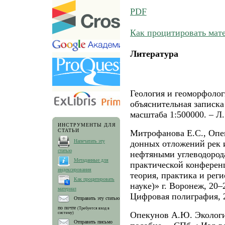
PDF
Как процитировать мат
Литература
Геология и геоморфолог
объяснительная записка
масштаба 1:500000. – Л. 
ИНСТРУМЕНТЫ ДЛЯ
СТАТЬИ
Митрофанова Е.С., Опе
Напечатать эту
донных отложений рек 
статью
нефтяными углеводорода
Метаданные для
практической конференц
индексирования
теория, практика и рег
Как процитировать
науке)» г. Воронеж, 20–
материал
Цифровая полиграфия, 2
Отправить эту статью
по почте
(Требуется вход в
Опекунов А.Ю. Экологи
систему)
Отправить письмо