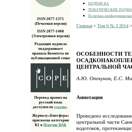
ПОДПИСКА
ТЕМАТИЧЕСКИЕ ПОДБ
Политика конфиденциальн
ISSN 2077-1371
(Печатная версия)
Главная
>
Том 6 № 3 2014
ISSN 2077-1460
(Электронная версия)
Редакция журнала
поддерживает
ОСОБЕННОСТИ Т
правила Комитета по
публикационной этике
ОСАДКОНАКОПЛЕН
ЦЕНТРАЛЬНОЙ ЧА
А.Ю. Опекунов, Е.С. М
Аннотация
Перевод правил на
русский язык
доступен по
ссылке
.
Проведено исследование
Журналу«Биосфера»
присвоена категория
центральной части Санк
К1 в
Перечне ВАК
водотоков, протекающих