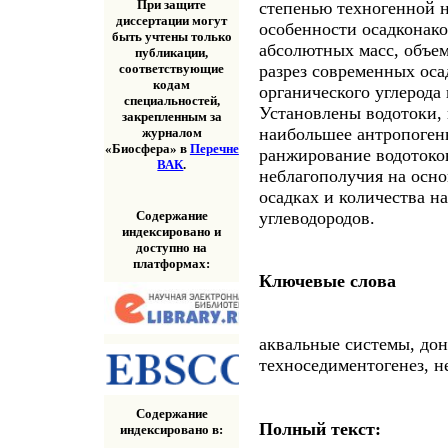
При защите
степенью техногенной 
диссертации могут
особенности осадконако
быть учтены только
абсолютных масс, объем
публикации,
разрез современных оса
соответствующие
кодам
органического углерода
специальностей,
Установлены водотоки,
закрепленным за
наибольшее антропоген
журналом
«Биосфера» в
Перечне
ранжирование водотоков
ВАК
.
неблагополучия на осн
осадках и количества н
Содержание
углеводородов.
индексировано и
доступно на
платформах:
Ключевые слова
аквальные системы, до
техноседиментогенез, н
Содержание
Полный текст:
индексировано в: