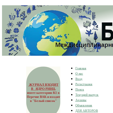
Главная
О нас
Вход
ЖУРНАЛ ВХОДИТ
Регистрация
В ЯДРО РИНЦ
,
Поиск
имеет категорию К1 в
Текущий выпуск
Перечне ВАК и входит
Архивы
в "Белый список"
Объявления
ДЛЯ АВТОРОВ