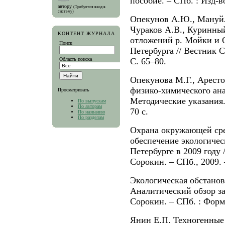
пособие. – СПб. : Изд-в
автору
(Требуется вход в
систему)
Опекунов А.Ю., Мануйл
Чураков А.В., Куринны
КОНТЕНТ ЖУРНАЛА
отложений р. Мойки и О
Поиск
Петербурга // Вестник С
Область поиска
С. 65–80.
Опекунова М.Г., Арест
физико-химического ана
Просматривать
Методические указания.
По выпускам
По авторам
70 с.
По названию
По разделам
Охрана окружающей сре
обеспечение экологичес
Петербурге в 2009 году /
Сорокин. – СПб., 2009. 
Экологическая обстанов
Аналитический обзор за 
Сорокин. – СПб. : Форма
Янин Е.П. Техногенные