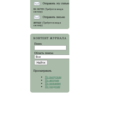
Отправить эту статью
по почте
(Требуется вход в
систему)
Отправить письмо
автору
(Требуется вход в
систему)
КОНТЕНТ ЖУРНАЛА
Поиск
Область поиска
Просматривать
По выпускам
По авторам
По названию
По разделам