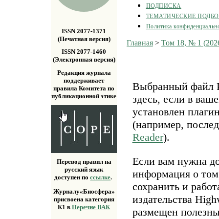
ПОДПИСКА
ТЕМАТИЧЕСКИЕ ПОДБ
Политика конфиденциальн
ISSN 2077-1371
(Печатная версия)
Главная
>
Том 18, № 1 (202
ISSN 2077-1460
(Электронная версия)
Редакция журнала
поддерживает
Выбранный файл P
правила Комитета по
публикационной этике
здесь, если в ваш
установлен плаги
(например, после
Reader
).
Если вам нужна д
Перевод правил на
русский язык
информация о том,
доступен по
ссылке
.
сохранить и работ
Журналу«Биосфера»
издательства Highw
присвоена категория
К1 в
Перечне ВАК
размещен полезн