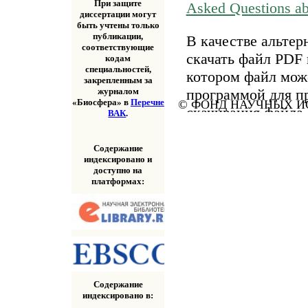
При защите
Asked Questions a
диссертации могут
быть учтены только
публикации,
В качестве альтер
соответствующие
скачать файл PDF 
кодам
специальностей,
котором файл мож
закрепленным за
программой для п
журналом
«Биосфера» в
Перечне
© ФОНД НАУЧНЫХ ИС
скачивания файла
ВАК
.
«Скачать» выше.
Содержание
индексировано и
доступно на
платформах:
Содержание
индексировано в: