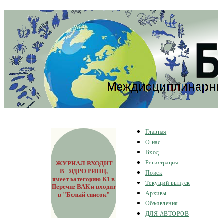
Главная
О нас
Вход
ЖУРНАЛ ВХОДИТ
Регистрация
В ЯДРО РИНЦ
,
Поиск
имеет категорию К1 в
Текущий выпуск
Перечне ВАК и входит
Архивы
в "Белый список"
Объявления
ДЛЯ АВТОРОВ