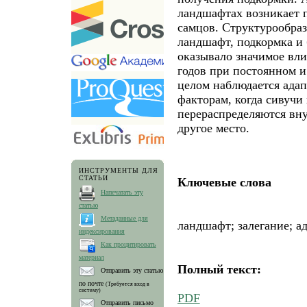
ландшафтах возникает 
самцов. Структурообра
ландшафт, подкормка и 
оказывало значимое вли
годов при постоянном и
целом наблюдается ада
факторам, когда сивучи
перераспределяются вн
другое место.
ИНСТРУМЕНТЫ ДЛЯ
СТАТЬИ
Ключевые слова
Напечатать эту
статью
Метаданные для
ландшафт; залегание; а
индексирования
Как процитировать
материал
Полный текст:
Отправить эту статью
по почте
(Требуется вход в
систему)
PDF
Отправить письмо