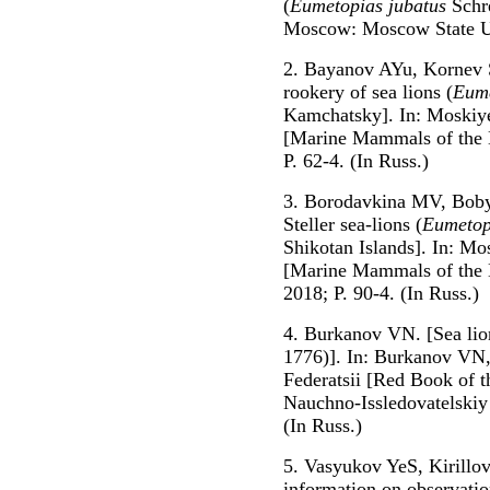
(
Eumetopias jubatus
Schre
Moscow: Moscow State Uni
2. Bayanov AYu, Kornev S
rookery of sea lions (
Eume
Kamchatsky]. In: Moskiye
[Marine Mammals of the 
P. 62-4. (In Russ.)
3. Borodavkina MV, Boby
Steller sea-lions (
Eumetop
Shikotan Islands]. In: Mo
[Marine Mammals of the 
2018; P. 90-4. (In Russ.)
4. Burkanov VN. [Sea li
1776)]. In: Burkanov VN
Federatsii [Red Book of 
Nauchno-Issledovatelskiy 
(In Russ.)
5. Vasyukov YeS, Kirillo
information on observatio