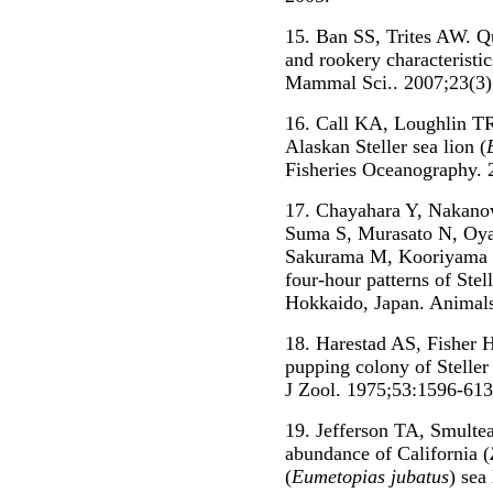
15. Ban SS, Trites AW. Qua
and rookery characteristic
Mammal Sci.. 2007;23(3)
16. Call KA, Loughlin TR.
Alaskan Steller sea lion (
Fisheries Oceanography. 
17. Chayahara Y, Nakano
Suma S, Murasato N, Oy
Sakurama M, Kooriyama T
four-hour patterns of Stell
Hokkaido, Japan. Animals
18. Harestad AS, Fisher H
pupping colony of Steller 
J Zool. 1975;53:1596-613
19. Jefferson TA, Smulte
abundance of California (
(
Eumetopias jubatus
) sea