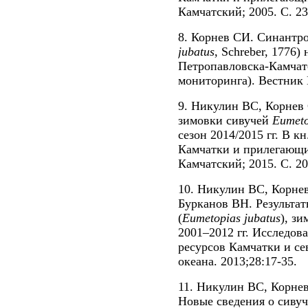
Камчатский; 2005. С. 23
8. Корнев СИ. Синантро
jubatus
, Schreber, 1776) 
Петропавловска-Камчатс
мониторинга). Вестник 
9. Никулин ВС, Корнев
зимовки сивучей
Eumeto
сезон 2014/2015 гг. В к
Камчатки и прилегающи
Камчатский; 2015. С. 20
10. Никулин ВС, Корне
Бурканов ВН. Результа
(
Eumetopias
jubatus
), з
2001–2012 гг. Исследов
ресурсов Камчатки и се
океана. 2013;28:17-35.
11. Никулин ВС, Корне
Новые сведения о сиву