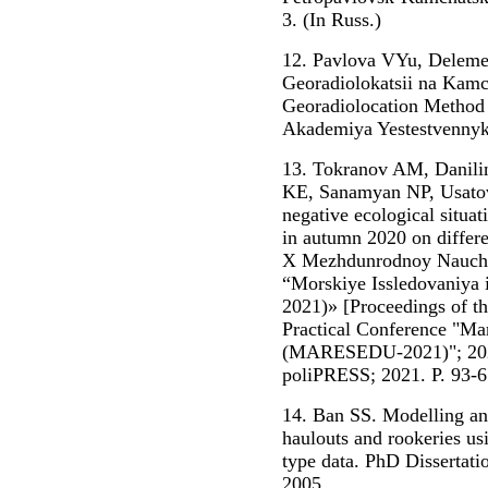
3. (In Russ.)
12. Pavlova VYu, Deleme
Georadiolokatsii na Kamc
Georadiolocation Method
Akademiya Yestestvennykh
13. Tokranov AM, Danil
KE, Sanamyan NP, Usatov 
negative ecological situa
in autumn 2020 on differe
X Mezhdunrodnoy Nauchno
“Morskiye Issledovaniy
2021)» [Proceedings of th
Practical Conference "Ma
(MARESEDU-2021)"; 2021
poliPRESS; 2021. P. 93-6.
14. Ban SS. Modelling and 
haulouts and rookeries us
type data. PhD Dissertati
2005.