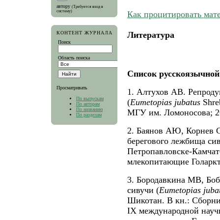
автору
(Требуется вход в
систему)
Как процитировать мат
КОНТЕНТ ЖУРНАЛА
Литература
Поиск
Область поиска
Список русскоязычной
Просматривать
1. Алтухов АВ. Репроду
По выпускам
(
Eumetopias
jubatus
Shre
По авторам
По названию
МГУ им. Ломоносова; 2
По разделам
2. Баянов АЮ, Корнев 
берегового лежбища сив
Петропавловске-Камчат
млекопитающие Голаркти
3. Бородавкина МВ, Бо
сивучи (
Eumetopias
juba
Шикотан. В кн.: Сборни
IX международной нау