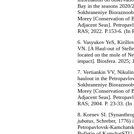
Bay in the seasons 2020/
Sokhraneniye Bioraznoobr
Morey [Conservation of B
Adjacent Seas]. Petropa
RAS; 2022. P.153-6. (In 
6. Vasyukov YeS, Kirill
VN. [A Haul-out of Steller
located on the mole of Ne
impact]. Biosfera. 2025; 
7. Vertiankin VV, Nikulin
haulout in the Petropavlo
Sokhraneniye Bioraznoobr
Morey [Conservation of B
Adjacent Seas]. Petropa
RAS; 2004. P. 23-33. (In 
8. Kornev SI. [Synanthropi
jubatus
, Schreber, 1776) 
Petropavlovsk-Kamchatsky
Bulletin of KamchatSTU. 