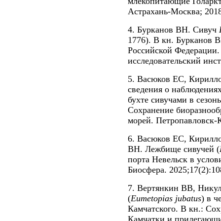
млекопитающие Голаркти
Астрахань-Москва; 2018;
4. Бурканов ВН. Сивуч
1776). В кн. Бурканов В
Российской Федерации.
исследовательский инсти
5. Васюков ЕС, Кирилл
сведения о наблюдения
бухте сивучами в сезоны
Сохранение биоразнооб
морей. Петропавловск-К
6. Васюков ЕС, Кирилл
ВН. Лежбище сивучей (
порта Невельск в услов
Биосфера. 2025;17(2):10
7. Вертянкин ВВ, Нику
(
Eumetopias
jubatus
) в 
Камчатского. В кн.: Со
Камчатки и прилегающи