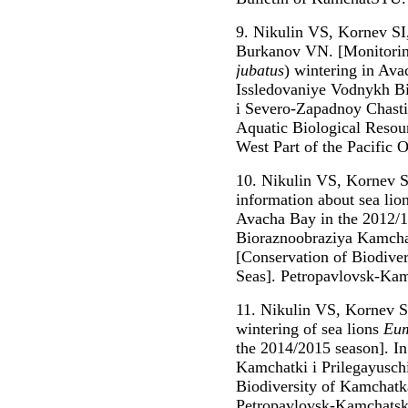
9. Nikulin VS, Kornev SI
Burkanov VN. [Monitoring 
jubatus
) wintering in Av
Issledovaniye Vodnykh B
i Severo-Zapadnoy Chasti
Aquatic Biological Resou
West Part of the Pacific 
10. Nikulin VS, Kornev 
information about sea lio
Avacha Bay in the 2012/1
Bioraznoobraziya Kamcha
[Conservation of Biodive
Seas]. Petropavlovsk-Kamc
11. Nikulin VS, Kornev S
wintering of sea lions
Eum
the 2014/2015 season]. I
Kamchatki i Prilegayusch
Biodiversity of Kamchatk
Petropavlovsk-Kamchats