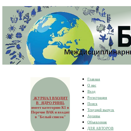
Главная
О нас
Вход
ЖУРНАЛ ВХОДИТ
Регистрация
В ЯДРО РИНЦ
,
Поиск
имеет категорию К1 в
Текущий выпуск
Перечне ВАК и входит
Архивы
в "Белый список"
Объявления
ДЛЯ АВТОРОВ