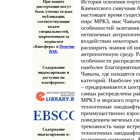
История освоения порт
При защите
диссертации могут
Камчатского сивучами бе
быть учтены только
настоящее время сущест
публикации,
пирс МРКЗ, мыс Чавыча
соответствующие
кодам
особенностей залегания
специальностей,
нетипичных антропоге
закрепленным за
воздействии некоторых
журналом
«Биосфера» в
Перечне
расширить знания об ин
ВАК
.
антропогенную среду. Р
особенности распределе
наиболее благоприятным
Содержание
индексировано и
Чавыча, где находятся 
доступно на
категорий. Наиболее уя
платформах:
– придерживаются цент
самцы распределены ра
МРКЗ и морского порта
техногенные ландшафты
преимущественно взрос
поведением меченых сив
тревожность чаще встр
Содержание
техногенных ландшафта
индексировано в:
получения подкормки. А