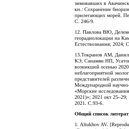
зимовавших в Авачинско
кн.: Сохранение биораз
прилегающих морей. Пе
С. 246-9.
12. Павлова ВЮ, Делем
георадиолокации на Ка
Естествознания; 2024; С
13.Токранов АМ, Данил
КЭ, Санамян НП, Усато
возникшей осенью 2020 
неблагоприятной эколог
представителей различ
Международной научно
«Морские исследовани
2021)»; 2021 окт 25–29
2021. С.93-6.
Общий
список
литера
1. Altukhov AV. [Reprodu