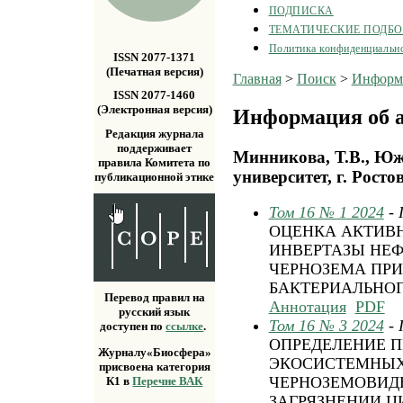
ПОДПИСКА
ТЕМАТИЧЕСКИЕ ПОДБ
Политика конфиденциальн
ISSN 2077-1371
(Печатная версия)
Главная
>
Поиск
>
Информа
ISSN 2077-1460
(Электронная версия)
Информация об а
Редакция журнала
поддерживает
Минникова, Т.В., Ю
правила Комитета по
университет, г. Росто
публикационной этике
Том 16 № 1 2024
-
ОЦЕНКА АКТИВН
ИНВЕРТАЗЫ НЕФ
ЧЕРНОЗЕМА ПРИ
БАКТЕРИАЛЬНОГ
Перевод правил на
Аннотация
PDF
русский язык
Том 16 № 3 2024
-
доступен по
ссылке
.
ОПРЕДЕЛЕНИЕ 
Журналу«Биосфера»
ЭКОСИСТЕМНЫХ
присвоена категория
ЧЕРНОЗЕМОВИД
К1 в
Перечне ВАК
ЗАГРЯЗНЕНИИ 