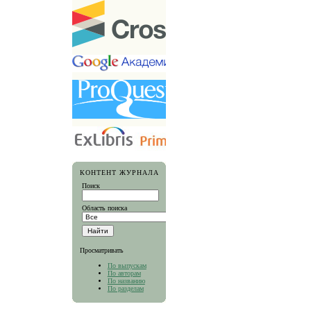
КОНТЕНТ ЖУРНАЛА
Поиск
Область поиска
Просматривать
По выпускам
По авторам
По названию
По разделам