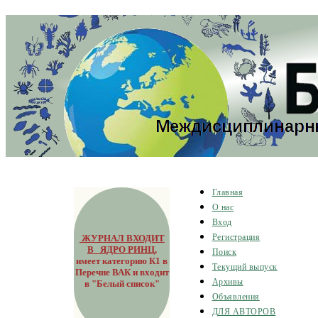
Главная
О нас
Вход
ЖУРНАЛ ВХОДИТ
Регистрация
В ЯДРО РИНЦ
,
Поиск
имеет категорию К1 в
Текущий выпуск
Перечне ВАК и входит
Архивы
в "Белый список"
Объявления
ДЛЯ АВТОРОВ