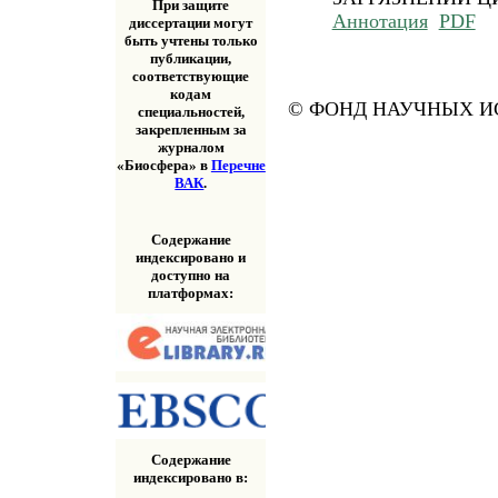
При защите
Аннотация
PDF
диссертации могут
быть учтены только
публикации,
соответствующие
кодам
© ФОНД НАУЧНЫХ ИС
специальностей,
закрепленным за
журналом
«Биосфера» в
Перечне
ВАК
.
Содержание
индексировано и
доступно на
платформах:
Содержание
индексировано в: