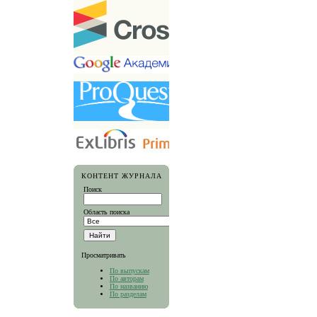
КОНТЕНТ ЖУРНАЛА
Поиск
Область поиска
Просматривать
По выпускам
По авторам
По названию
По разделам