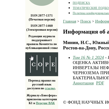
ПОДПИСКА
ТЕМАТИЧЕСКИЕ ПОДБ
Политика конфиденциальн
ISSN 2077-1371
(Печатная версия)
Главная
>
Поиск
>
Информа
ISSN 2077-1460
(Электронная версия)
Информация об а
Редакция журнала
поддерживает
Минин, Н.С., Южный 
правила Комитета по
Ростов-на-Дону, Росс
публикационной этике
Том 16 № 1 2024
-
ОЦЕНКА АКТИВН
ИНВЕРТАЗЫ НЕФ
ЧЕРНОЗЕМА ПРИ
БАКТЕРИАЛЬНОГ
Перевод правил на
Аннотация
PDF
русский язык
доступен по
ссылке
.
Журналу«Биосфера»
присвоена категория
© ФОНД НАУЧНЫХ ИС
К1 в
Перечне ВАК