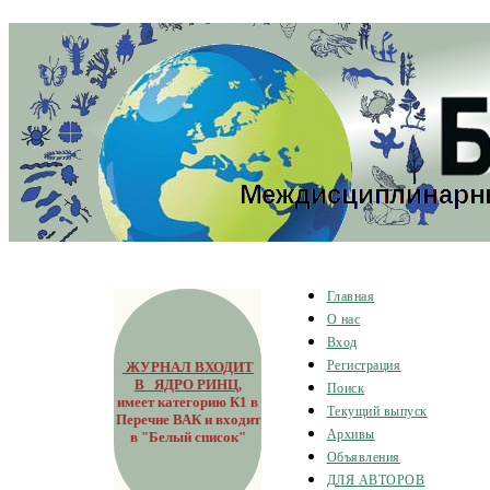
Главная
О нас
Вход
ЖУРНАЛ ВХОДИТ
Регистрация
В ЯДРО РИНЦ
,
Поиск
имеет категорию К1 в
Текущий выпуск
Перечне ВАК и входит
Архивы
в "Белый список"
Объявления
ДЛЯ АВТОРОВ