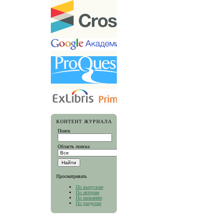
КОНТЕНТ ЖУРНАЛА
Поиск
Область поиска
Просматривать
По выпускам
По авторам
По названию
По разделам