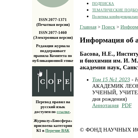
ПОДПИСКА
ТЕМАТИЧЕСКИЕ ПОДБ
Политика конфиденциальн
ISSN 2077-1371
(Печатная версия)
Главная
>
Поиск
>
Информа
ISSN 2077-1460
(Электронная версия)
Информация об а
Редакция журнала
поддерживает
Басова, Н.Е., Инсти
правила Комитета по
и биохимии им. И. М
публикационной этике
академии наук, Санкт
Том 15 №1 2023
- 
АКАДЕМИК ЛЕОН
УЧЕНЫЙ, УЧИТЕЛЬ
дня рождения)
Перевод правил на
Аннотация
PDF
русский язык
доступен по
ссылке
.
Журналу«Биосфера»
присвоена категория
© ФОНД НАУЧНЫХ ИС
К1 в
Перечне ВАК