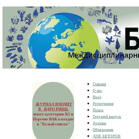
Главная
О нас
Вход
ЖУРНАЛ ВХОДИТ
Регистрация
В ЯДРО РИНЦ
,
Поиск
имеет категорию К1 в
Текущий выпуск
Перечне ВАК и входит
Архивы
в "Белый список"
Объявления
ДЛЯ АВТОРОВ