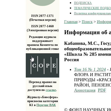
ПОДПИСКА
ТЕМАТИЧЕСКИЕ ПОДБ
Политика конфиденциальн
ISSN 2077-1371
(Печатная версия)
Главная
>
Поиск
>
Информа
ISSN 2077-1460
(Электронная версия)
Информация об а
Редакция журнала
поддерживает
Кабанова, М.С., Гос
правила Комитета по
общеобразовательное
публикационной этике
«Школа № 285 имени
Россия
Том 16 № 1 2024
-
ФЛОРА И РАСТИ
ПРИРОДЫ «КРА
Перевод правил на
РАЙОН, ПЕНЗЕН
русский язык
Аннотация
PDF
доступен по
ссылке
.
Журналу«Биосфера»
присвоена категория
К1 в
Перечне ВАК
© ФОНД НАУЧНЫХ ИС