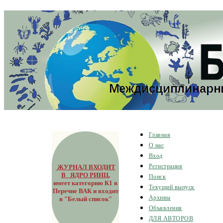
Главная
О нас
Вход
ЖУРНАЛ ВХОДИТ
Регистрация
В ЯДРО РИНЦ
,
Поиск
имеет категорию К1 в
Текущий выпуск
Перечне ВАК и входит
Архивы
в "Белый список"
Объявления
ДЛЯ АВТОРОВ