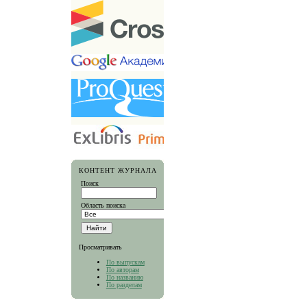
КОНТЕНТ ЖУРНАЛА
Поиск
Область поиска
Просматривать
По выпускам
По авторам
По названию
По разделам