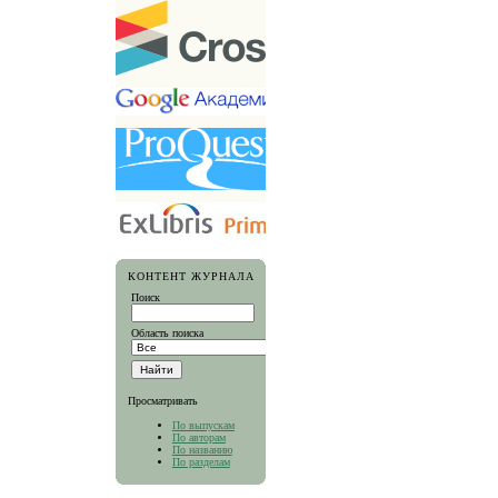
КОНТЕНТ ЖУРНАЛА
Поиск
Область поиска
Просматривать
По выпускам
По авторам
По названию
По разделам