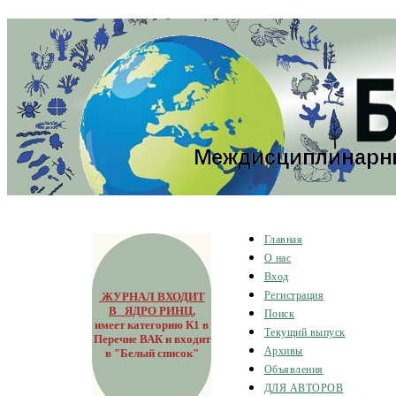
Главная
О нас
Вход
ЖУРНАЛ ВХОДИТ
Регистрация
В ЯДРО РИНЦ
,
Поиск
имеет категорию К1 в
Текущий выпуск
Перечне ВАК и входит
Архивы
в "Белый список"
Объявления
ДЛЯ АВТОРОВ