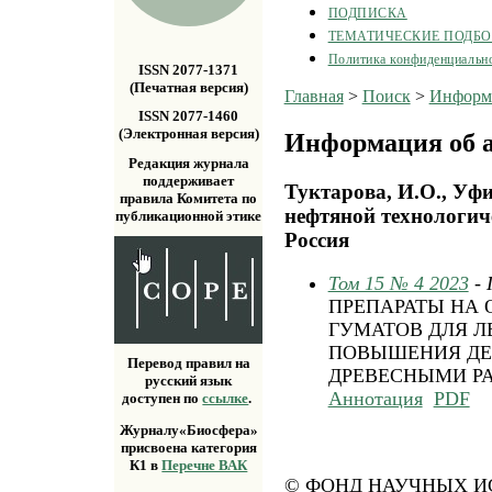
ПОДПИСКА
ТЕМАТИЧЕСКИЕ ПОДБ
Политика конфиденциальн
ISSN 2077-1371
(Печатная версия)
Главная
>
Поиск
>
Информа
ISSN 2077-1460
(Электронная версия)
Информация об а
Редакция журнала
поддерживает
Туктарова, И.О., Уф
правила Комитета по
нефтяной технологич
публикационной этике
Россия
Том 15 № 4 2023
-
ПРЕПАРАТЫ НА 
ГУМАТОВ ДЛЯ 
ПОВЫШЕНИЯ ДЕ
Перевод правил на
ДРЕВЕСНЫМИ Р
русский язык
Аннотация
PDF
доступен по
ссылке
.
Журналу«Биосфера»
присвоена категория
К1 в
Перечне ВАК
© ФОНД НАУЧНЫХ ИС