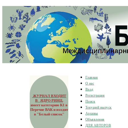
Главная
О нас
Вход
ЖУРНАЛ ВХОДИТ
Регистрация
В ЯДРО РИНЦ
,
Поиск
имеет категорию К1 в
Текущий выпуск
Перечне ВАК и входит
Архивы
в "Белый список"
Объявления
ДЛЯ АВТОРОВ