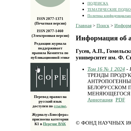
ПОДПИСКА
ТЕМАТИЧЕСКИЕ ПОДБ
Политика конфиденциальн
ISSN 2077-1371
(Печатная версия)
Главная
>
Поиск
>
Информа
ISSN 2077-1460
(Электронная версия)
Информация об а
Редакция журнала
поддерживает
Гусев, А.П., Гомельс
правила Комитета по
университет им. Ф. С
публикационной этике
Том 16 № 1 2024
-
ТРЕНДЫ ПРОДУ
АНТРОПОГЕННЫ
БЕЛОРУССКОМ П
МЕНЯЮЩЕГОСЯ
Перевод правил на
Аннотация
PDF
русский язык
доступен по
ссылке
.
Журналу«Биосфера»
присвоена категория
© ФОНД НАУЧНЫХ ИС
К1 в
Перечне ВАК