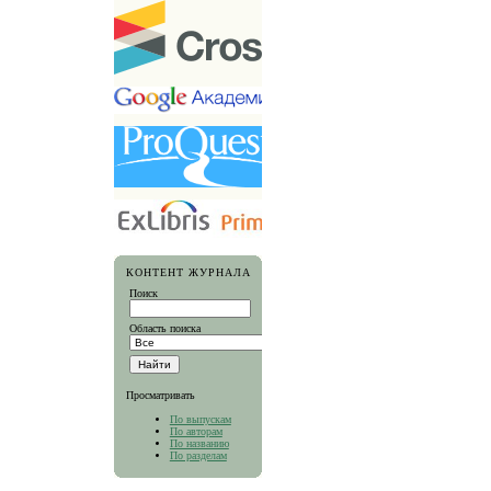
КОНТЕНТ ЖУРНАЛА
Поиск
Область поиска
Просматривать
По выпускам
По авторам
По названию
По разделам