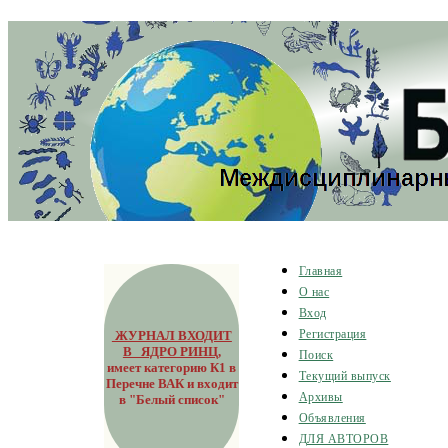
Главная
О нас
Вход
ЖУРНАЛ ВХОДИТ
Регистрация
В ЯДРО РИНЦ
,
Поиск
имеет категорию К1 в
Текущий выпуск
Перечне ВАК и входит
Архивы
в "Белый список"
Объявления
ДЛЯ АВТОРОВ