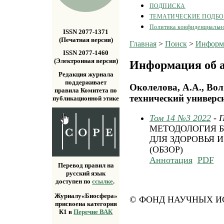
ПОДПИСКА
ТЕМАТИЧЕСКИЕ ПОДБ
Политика конфиденциальн
ISSN 2077-1371
(Печатная версия)
Главная
>
Поиск
>
Информа
ISSN 2077-1460
(Электронная версия)
Информация об а
Редакция журнала
поддерживает
Околелова, А.А., Во
правила Комитета по
технический универси
публикационной этике
Том 14 №3 2022
- 
МЕТОДОЛОГИЯ 
ДЛЯ ЗДОРОВЬЯ 
(ОБЗОР)
Аннотация
PDF
Перевод правил на
русский язык
доступен по
ссылке
.
Журналу«Биосфера»
© ФОНД НАУЧНЫХ ИС
присвоена категория
К1 в
Перечне ВАК