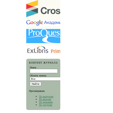
КОНТЕНТ ЖУРНАЛА
Поиск
Область поиска
Просматривать
По выпускам
По авторам
По названию
По разделам