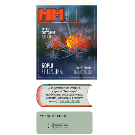
Для размещения статьи в
журнале "Биосфера"
необходимо соблюдение всех
условий, указанных в пункте
меню
"ДЛЯ АВТОРОВ"
УВЕДОМЛЕНИЯ
Просмотреть
Подписаться