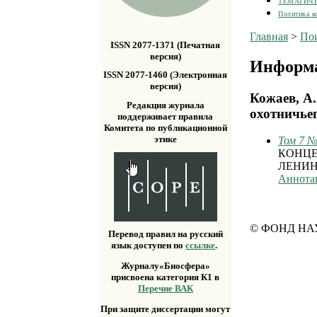
ТЕМАТИЧ
Политика к
Главная
>
По
ISSN 2077-1371 (Печатная
версия)
Информа
ISSN 2077-1460 (Электронная
версия)
Кожаев, А.
Редакция журнала
охотничьег
поддерживает правила
Комитета по публикационной
этике
Том 7 №
КОНЦЕ
ЛЕНИН
Аннота
© ФОНД НА
Перевод правил на русский
язык доступен по
ссылке
.
Журналу«Биосфера»
присвоена категория К1 в
Перечне ВАК
При защите диссертации могут