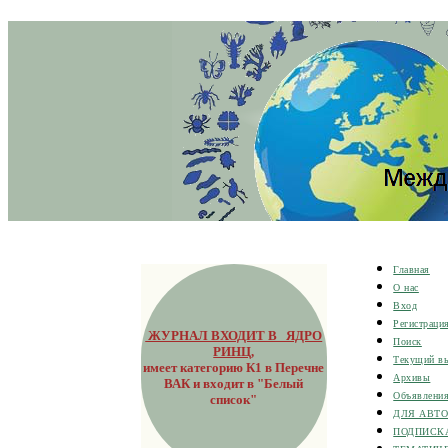
Главная
О нас
Вход
Регистраци
ЖУРНАЛ ВХОДИТ В ЯДРО
Поиск
РИНЦ
,
Текущий в
имеет категорию К1 в Перечне
Архивы
ВАК и входит в "Белый
Объявлени
список"
ДЛЯ АВТ
ПОДПИСК