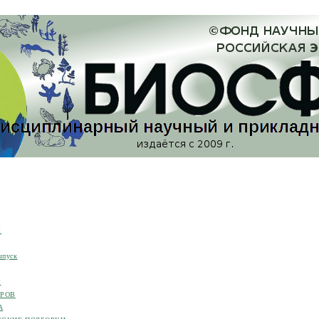
я
ыпуск
я
ОРОВ
А