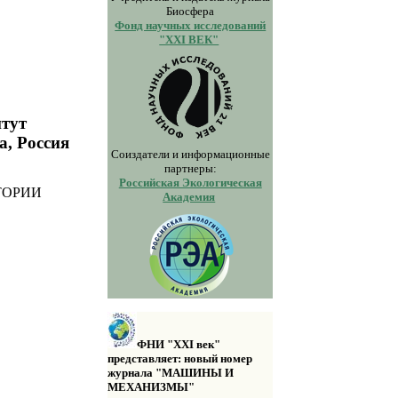
Биосфера
Фонд научных исследований
"XXI ВЕК"
итут
а, Россия
Соиздатели и информационные
партнеры:
Российская Экологическая
ТОРИИ
Академия
ФНИ "XXI век"
представляет: новый номер
журнала "МАШИНЫ И
МЕХАНИЗМЫ"