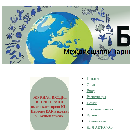
Главная
О нас
Вход
ЖУРНАЛ ВХОДИТ
Регистрация
В ЯДРО РИНЦ
,
Поиск
имеет категорию К1 в
Текущий выпуск
Перечне ВАК и входит
Архивы
в "Белый список"
Объявления
ДЛЯ АВТОРОВ