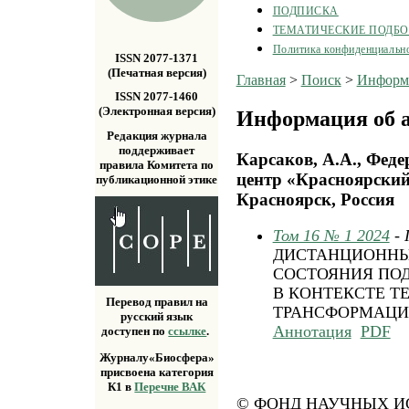
ПОДПИСКА
ТЕМАТИЧЕСКИЕ ПОДБ
Политика конфиденциальн
ISSN 2077-1371
(Печатная версия)
Главная
>
Поиск
>
Информа
ISSN 2077-1460
(Электронная версия)
Информация об а
Редакция журнала
поддерживает
Карсаков, А.А., Фед
правила Комитета по
центр «Красноярски
публикационной этике
Красноярск, Россия
Том 16 № 1 2024
-
ДИСТАНЦИОННЫ
СОСТОЯНИЯ ПО
В КОНТЕКСТЕ 
Перевод правил на
ТРАНСФОРМАЦ
русский язык
Аннотация
PDF
доступен по
ссылке
.
Журналу«Биосфера»
присвоена категория
К1 в
Перечне ВАК
© ФОНД НАУЧНЫХ ИС