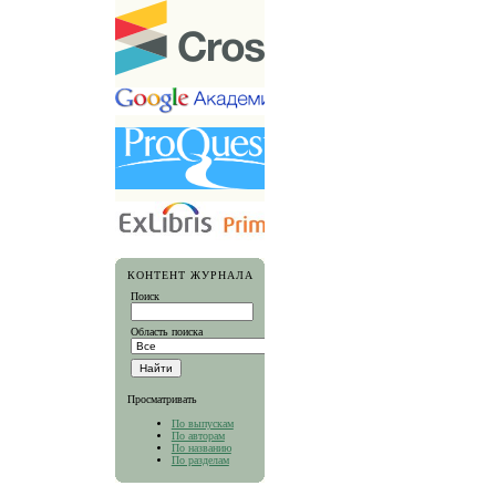
КОНТЕНТ ЖУРНАЛА
Поиск
Область поиска
Просматривать
По выпускам
По авторам
По названию
По разделам