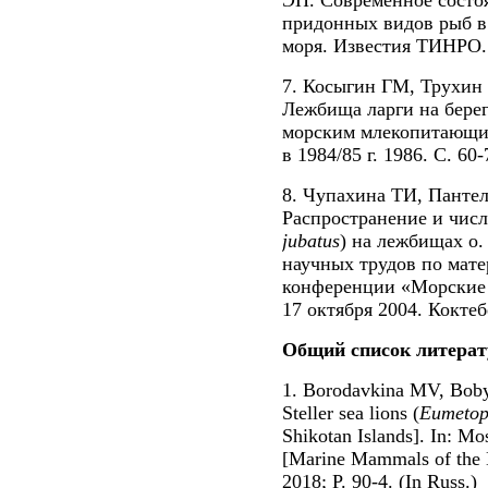
ЭП. Современное состо
придонных видов рыб в
моря. Известия ТИНРО. 
7. Косыгин ГМ, Трухин
Лежбища ларги на берег
морским млекопитающим
в 1984/85 г. 1986. С. 60-
8. Чупахина ТИ, Пантел
Распространение и числ
jubatus
) на лежбищах о.
научных трудов по мате
конференции «Морские
17 октября 2004. Коктеб
Общий список литерат
1. Borodavkina MV, Boby
Steller sea lions (
Eumetop
Shikotan Islands]. In: Mo
[Marine Mammals of the 
2018; P. 90-4. (In Russ.)