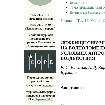
ПОДПИСКА
ТЕМАТИЧЕСКИЕ ПОДБ
Политика конфиденциальн
ISSN 2077-1371
(Печатная версия)
Главная
>
Том 17, № 2 (202
ISSN 2077-1460
(Электронная версия)
Редакция журнала
поддерживает
ЛЕЖБИЩЕ СИВУЧЕЙ
правила Комитета по
публикационной этике
НА ВОЛНОЛОМЕ П
УСЛОВИЯХ АНТР
ВОЗДЕЙСТВИЯ
Е. С. Васюков, А. Д. Ки
Бурканов
Перевод правил на
русский язык
доступен по
ссылке
.
Аннотация
Журналу«Биосфера»
присвоена категория
К1 в
Перечне ВАК