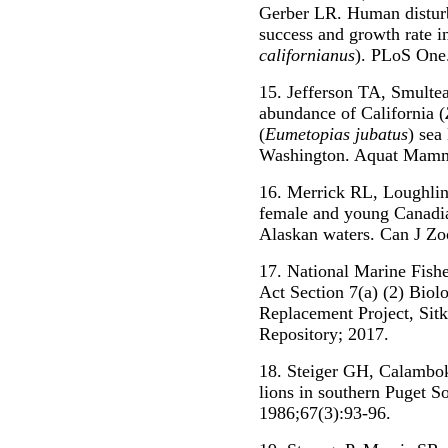
Gerber LR. Human disturb
success and growth rate in
californianus
). PLoS One
15. Jefferson TA, Smulte
abundance of California (
(
Eumetopias jubatus
) sea
Washington. Aquat Mamma
16. Merrick RL, Loughlin
female and young Canadian
Alaskan waters. Can J Zo
17. National Marine Fish
Act Section 7(a) (2) Biol
Replacement Project, Sit
Repository; 2017.
18. Steiger GH, Calamboki
lions in southern Puget 
1986;67(3):93-96.