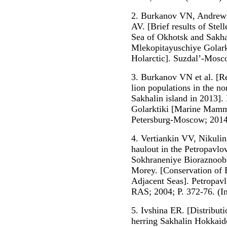
2. Burkanov VN, Andrews
AV. [Brief results of Stell
Sea of Okhotsk and Sakhal
Mlekopitayuschiye Golark
Holarctic]. Suzdal’-Mosco
3. Burkanov VN et al. [Res
lion populations in the n
Sakhalin island in 2013]
Golarktiki [Marine Mammal
Petersburg-Moscow; 2014;
4. Vertiankin VV, Nikulin
haulout in the Petropavlo
Sokhraneniye Bioraznoobr
Morey. [Conservation of 
Adjacent Seas]. Petropa
RAS; 2004; P. 372-76. (In
5. Ivshina ER. [Distribut
herring Sakhalin Hokkaido