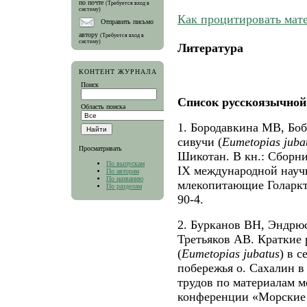
по почте
(Требуется вход в
систему)
Как процитировать мат
Отправить письмо
автору
(Требуется вход в
систему)
Литература
КОНТЕНТ ЖУРНАЛА
Поиск
Список русскоязычной
Область поиска
1. Бородавкина МВ, Бо
сивучи (
Eumetopias
juba
Просматривать
Шикотан. В кн.: Сборни
По выпускам
IX международной нау
По авторам
По названию
млекопитающие Голаркт
По разделам
90-4.
2. Бурканов ВН, Эндрюс
Третьяков АВ. Краткие 
(
Eumetopias
jubatus
) в 
побережья о. Сахалин в
трудов по материалам 
конференции «Морские