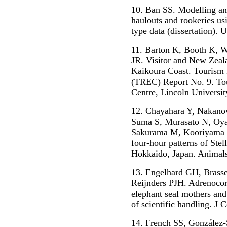
10. Ban SS. Modelling and 
haulouts and rookeries us
type data (dissertation). 
11. Barton K, Booth K, 
JR. Visitor and New Zeala
Kaikoura Coast. Tourism 
(TREC) Report No. 9. To
Centre, Lincoln Universit
12. Chayahara Y, Nakano
Suma S, Murasato N, Oy
Sakurama M, Kooriyama T
four-hour patterns of Stell
Hokkaido, Japan. Animals
13. Engelhard GH, Brass
Reijnders PJH. Adrenocort
elephant seal mothers and 
of scientific handling. J
14. French SS, González