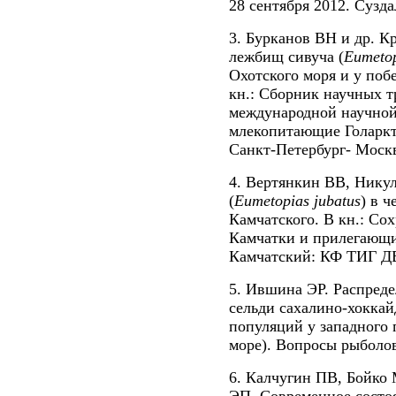
28 сентября 2012. Сузда
3. Бурканов ВН и др. К
лежбищ сивуча (
Eumeto
Охотского моря и у поб
кн.: Сборник научных т
международной научно
млекопитающие Голаркт
Санкт-Петербург- Москв
4. Вертянкин ВВ, Никул
(
Eumetopias
jubatus
) в 
Камчатского. В кн.: Со
Камчатки и прилегающи
Камчатский: КФ ТИГ ДВ
5. Ившина ЭР. Распред
сельди сахалино-хоккай
популяций у западного 
море). Вопросы рыболовс
6. Калчугин ПВ, Бойко