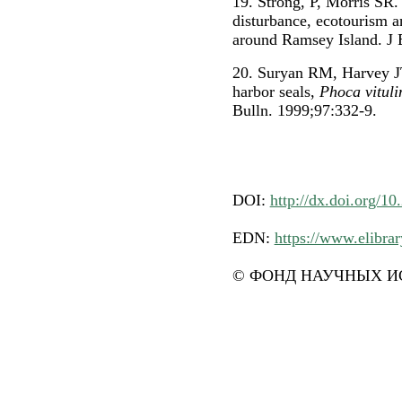
19. Strong, P, Morris SR.
disturbance, ecotourism 
around Ramsey Island. J 
20. Suryan RM, Harvey JT.
harbor seals,
Phoca vituli
Bulln. 1999;97:332-9.
DOI:
http://dx.doi.org/1
EDN:
https://www.elibra
© ФОНД НАУЧНЫХ ИС