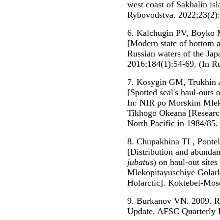
west coast of Sakhalin is
Rybovodstva. 2022;23(2)
6. Kalchugin PV, Boyko 
[Modern state of bottom a
Russian waters of the Ja
2016;184(1):54-69. (In Ru
7. Kosygin GM, Trukhin
[Spotted seal's haul-outs 
In: NIR po Morskim Mlek
Tikhogo Okeana [Researc
North Pacific in 1984/85. 
8. Chupakhina TI , Ponte
[Distribution and abundanc
jubatus
) on haul-out sites
Mlekopitayuschiye Golar
Holarctic]. Koktebel-Mosc
9. Burkanov VN. 2009. Ru
Update. AFSC Quarterly R