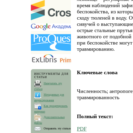
время наблюдений зафи
беспокойства, из котор
сходу тюленей в воду. 
сивучей о выступающие
острые стальные прутья
животного от подобной 
при беспокойстве могут
травмированию.
Ключевые слова
ИНСТРУМЕНТЫ ДЛЯ
СТАТЬИ
Напечатать эту
статью
Численность; антропоге
Метаданные для
травмированность
индексирования
Как процитировать
материал
Полный текст:
Дополнительные
файлы
PDF
Отправить эту статью