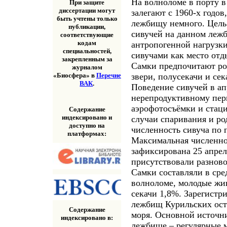
На волноломе в порту в
При защите
диссертации могут
залегают с 1960-х годо
быть учтены только
лежбищу немного. Цель
публикации,
сивучей на данном леж
соответствующие
кодам
антропогенной нагрузки
специальностей,
сивучами как место отд
закрепленным за
Самки предпочитают ро
журналом
звери, полусекачи и се
«Биосфера» в
Перечне
ВАК
.
Поведение сивучей в ап
нерепродуктивному пер
аэрофотосъёмки и стац
Содержание
индексировано и
случаи спаривания и ро
доступно на
численность сивуча по 
платформах:
Максимальная численнос
зафиксирована 25 апрел
присутствовали разново
Самки составляли в сре
волноломе, молодые жи
секачи 1,8%. Зарегистр
лежбищ Курильских ост
Содержание
моря. Основной источн
индексировано в:
лежбище – регулярные м