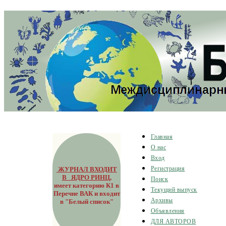
Главная
О нас
Вход
ЖУРНАЛ ВХОДИТ
Регистрация
В ЯДРО РИНЦ
,
Поиск
имеет категорию К1 в
Текущий выпуск
Перечне ВАК и входит
Архивы
в "Белый список"
Объявления
ДЛЯ АВТОРОВ