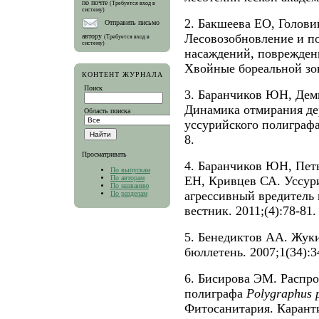
по почте
(Требуется вход в
систему)
2. Бакшеева ЕО, Голови
Отправить письмо
Лесовозобновление и п
автору
(Требуется вход в
систему)
насаждений, поврежден
Хвойные бореальной зон
КОНТЕНТ ЖУРНАЛА
Поиск
3. Баранчиков ЮН, Дем
Динамика отмирания дер
Область поиска
уссурийского полиграфа
8.
Просматривать
4. Баранчиков ЮН, Пет
По выпускам
По авторам
ЕН, Кривцев СА. Уссур
По названию
агрессивный вредитель
По разделам
вестник. 2011;(4):78-81.
5. Бенедиктов АА. Жук
бюллетень. 2007;1(34):3
6. Бисирова ЭМ. Распро
полиграфа
Polygraphus
Фитосанитария. Каранти