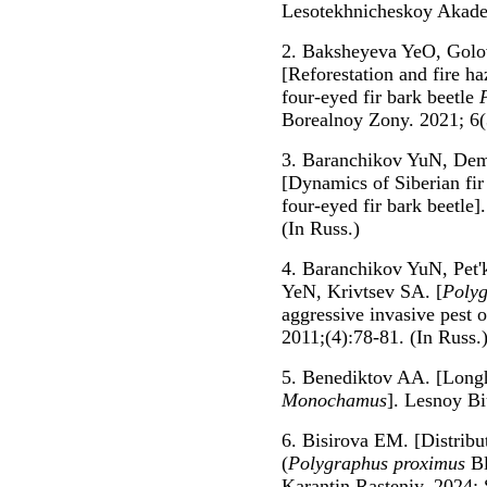
Lesotekhnicheskoy Akadem
2. Baksheyeva YeO, Gol
[Reforestation and fire ha
four-eyed fir bark beetle
Borealnoy Zony. 2021; 6(
3. Baranchikov YuN, De
[Dynamics of Siberian fir 
four-eyed fir bark beetle
(In Russ.)
4. Baranchikov YuN, Pet
YeN, Krivtsev SA. [
Polyg
aggressive invasive pest o
2011;(4):78-81. (In Russ.
5. Benediktov AA. [Longh
Monochamus
]. Lesnoy Bi
6. Bisirova EM. [Distribut
(
Polygraphus proximus
Bl
Karantin Rasteniy. 2024; 