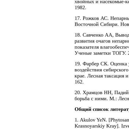
хвойных и насекомые-к
1982.
17. Рожков АС. Непарн
Восточной Сибири. Ново
18. Савченко АА, Выво
развития очагов непарн
показателя влагообеспе
Ученые заметки ТОГУ. 2
19. Фарбер СК. Оценка
воздействия сибирского
крае. Лесная таксация и
162.
20. Храмцов НН, Падий
борьба с ними. М.: Лес
Общий список литерат
1. Akulov YeN. [Phytosani
Krasnoyarskiy Kray]. Izv