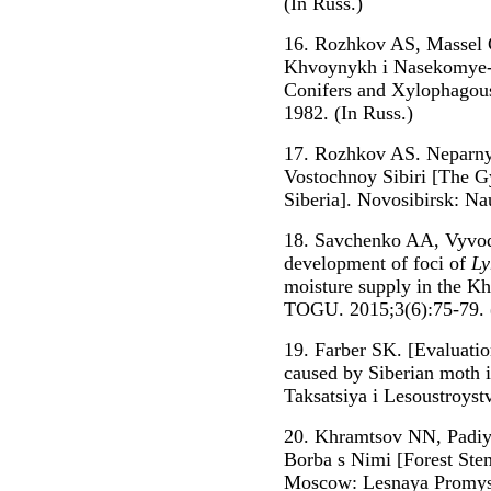
(In Russ.)
16. Rozhkov AS, Massel 
Khvoynykh i Nasekomye-K
Conifers and Xylophagous
1982. (In Russ.)
17. Rozhkov AS. Neparnyi
Vostochnoy Sibiri [The G
Siberia]. Novosibirsk: Na
18. Savchenko AA, Vyvod
development of foci of
Ly
moisture supply in the K
TOGU. 2015;3(6):75-79. (
19. Farber SK. [Evaluatio
caused by Siberian moth 
Taksatsiya i Lesoustroyst
20. Khramtsov NN, Padiy 
Borba s Nimi [Forest Ste
Moscow: Lesnaya Promyshl