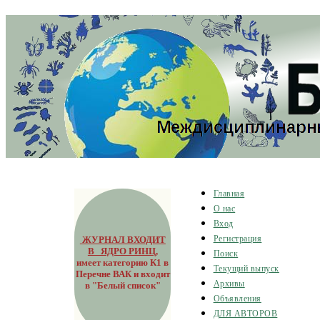
Главная
О нас
Вход
ЖУРНАЛ ВХОДИТ
Регистрация
В ЯДРО РИНЦ
,
Поиск
имеет категорию К1 в
Текущий выпуск
Перечне ВАК и входит
Архивы
в "Белый список"
Объявления
ДЛЯ АВТОРОВ