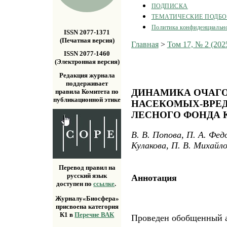
ПОДПИСКА
ТЕМАТИЧЕСКИЕ ПОДБ
Политика конфиденциальн
ISSN 2077-1371
(Печатная версия)
Главная
>
Том 17, № 2 (202
ISSN 2077-1460
(Электронная версия)
Редакция журнала
поддерживает
ДИНАМИКА ОЧАГ
правила Комитета по
публикационной этике
НАСЕКОМЫХ-ВРЕД
ЛЕСНОГО ФОНДА 
В. В. Попова, П. А. Фед
Кулакова, П. В. Михайл
Перевод правил на
русский язык
Аннотация
доступен по
ссылке
.
Журналу«Биосфера»
присвоена категория
К1 в
Перечне ВАК
Проведен обобщенный а