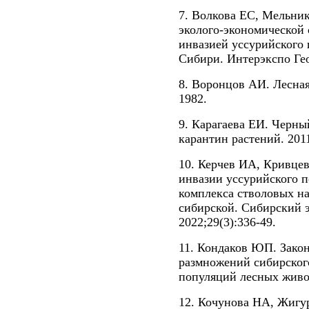
7. Волкова ЕС, Мельни
эколого-экономической
инвазией уссурийского 
Сибири. Интерэкспо Гео
8. Воронцов АИ. Лесна
1982.
9. Карагаева ЕИ. Черны
карантин растений. 2011
10. Керчев ИА, Кривце
инвазии уссурийского п
комплекса стволовых н
сибирской. Сибирский 
2022;29(3):336-49.
11. Кондаков ЮП. Зако
размножений сибирског
популяций лесных живот
12. Кочунова НА, Жигу