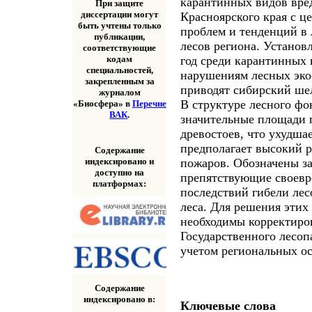
карантинных видов вре
При защите
диссертации могут
Красноярского края с 
быть учтены только
проблем и тенденций в 
публикации,
лесов региона. Установл
соответствующие
год среди карантинных
кодам
специальностей,
нарушениям лесных эко
закрепленным за
приводят сибирский ше
журналом
В структуре лесного фо
«Биосфера» в
Перечне
ВАК
.
значительные площади
древостоев, что ухудша
предполагает высокий 
Содержание
индексировано и
пожаров. Обозначены з
доступно на
препятствующие своев
платформах:
последствий гибели лес
леса. Для решения этих
необходимы корректиро
Государственного лесоп
учетом региональных о
Содержание
индексировано в:
Ключевые слова