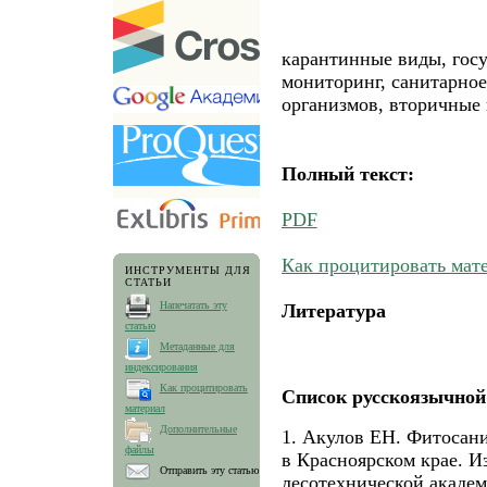
карантинные виды, гос
мониторинг, санитарное
организмов, вторичные 
Полный текст:
PDF
Как процитировать мат
ИНСТРУМЕНТЫ ДЛЯ
СТАТЬИ
Напечатать эту
Литература
статью
Метаданные для
индексирования
Как процитировать
Список русскоязычной
материал
Дополнительные
1. Акулов ЕН. Фитосан
файлы
в Красноярском крае. И
Отправить эту статью
лесотехнической академи