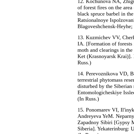
12. Kochunova NA, Zhig
of forest fires on the area
black spruce barbel in th
Ratsionalnoye Ispolzovan
Blagoveshchensk-Heyhe; 20
13. Kuzmichev VV, Cher
IA. [Formation of forests 
moth and clearings in the
Ket (Krasnoyarsk Krai)]. 
Russ.)
14. Perevoznikova VD, Ba
terrestrial phytomass reser
disturbed by the Siberian
Entomologicheskiye Issled
(In Russ.)
15. Ponomarev VI, Il'iny
Andreyeva YeM. Neparnyi
Zapadnoy Sibiri [Gypsy M
Siberia]. Yekaterinburg: