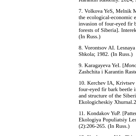
7. Volkova YeS, Melnik M
the ecological-economic 
invasion of four-eyed fir 
forests of Siberia]. Inter
(In Russ.)
8. Vorontsov AI. Lesnay
Shkola; 1982. (In Russ.)
9. Karagayeva YeI. [
Mono
Zashchita i Karantin Rast
10. Kerchev IA, Krivtsev 
four-eyed fir bark beetle 
and structure of the Siber
Ekologicheskiy Xhurnal.2
11. Kondakov YuP. [Patter
Ekologiya Populiatsiy Le
(2):206-265. (In Russ.)