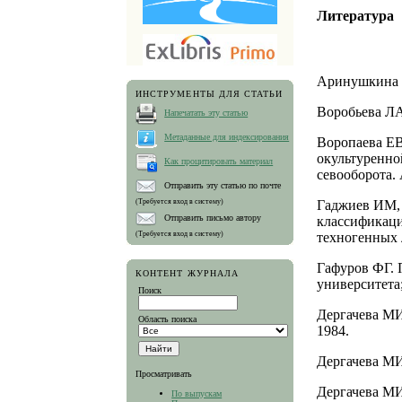
Литература
Аринушкина Е
ИНСТРУМЕНТЫ ДЛЯ СТАТЬИ
Воробьева ЛА
Напечатать эту статью
Метаданные для индексирования
Воропаева ЕВ
окультуренно
Как процитировать материал
севооборота. 
Отправить эту статью по почте
(Требуется вход в систему)
Гаджиев ИМ, 
Отправить письмо автору
классификаци
(Требуется вход в систему)
техногенных 
Гафуров ФГ. 
КОНТЕНТ ЖУРНАЛА
университета;
Поиск
Дергачева МИ
Область поиска
1984.
Дергачева МИ
Просматривать
Дергачева МИ
По выпускам