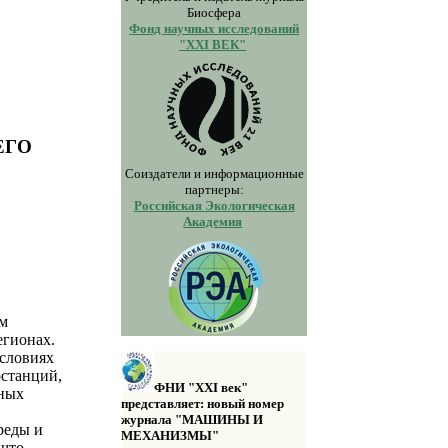
Биосфера
Фонд научных исследований
"XXI ВЕК"
ЕГО
Соиздатели и информационные
партнеры:
Российская Экологическая
Академия
ом
егионах.
словиях
останций,
ФНИ "XXI век"
зных
представляет: новый номер
журнала "МАШИНЫ И
реды и
МЕХАНИЗМЫ"
 что