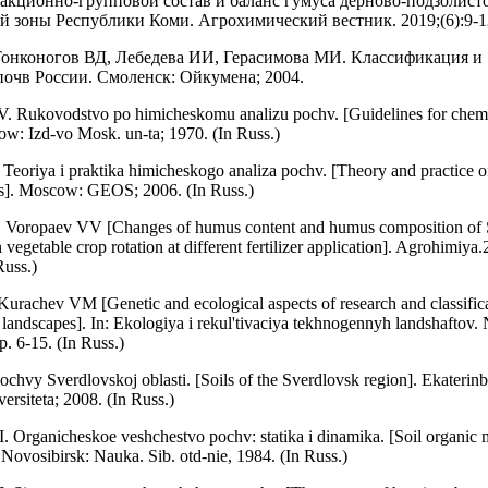
ракционно-групповой состав и баланс гумуса дерново-подзолист
й зоны Республики Коми. Агрохимический вестник. 2019;(6):9-1
онконогов ВД, Лебедева ИИ, Герасимова МИ. Классификация и
почв России. Смоленск: Ойкумена; 2004.
. Rukovodstvo po himicheskomu analizu pochv. [Guidelines for chemi
cow: Izd-vo Mosk. un-ta; 1970. (In Russ.)
Teoriya i praktika himicheskogo analiza pochv. [Theory and practice o
ils]. Moscow: GEOS; 2006. (In Russ.)
 Voropaev VV [Changes of humus content and humus composition of
n vegetable crop rotation at different fertilizer application]. Agrohimiya
Russ.)
urachev VM [Genetic and ecological aspects of research and classificat
 landscapes]. In: Ekologiya i rekul'tivaciya tekhnogennyh landshaftov.
p. 6-15. (In Russ.)
chvy Sverdlovskoj oblasti. [Soils of the Sverdlovsk region]. Ekaterinb
ersiteta; 2008. (In Russ.)
 Organicheskoe veshchestvo pochv: statika i dinamika. [Soil organic ma
Novosibirsk: Nauka. Sib. otd-nie, 1984. (In Russ.)