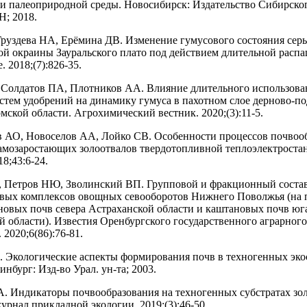
и палеоприродной среды. Новосибирск: Издательство Сибирско
Н; 2018.
руздева НА, Ерёмина ДВ. Изменение гумусового состояния сер
ой окраины Зауральского плато под действием длительной расп
 2018;(7):826-35.
Солдатов ПА, Плотников АА. Влияние длительного использова
стем удобрений на динамику гумуса в пахотном слое дерново-п
мской области. Агрохимический вестник. 2020;(3):11-5.
 АО, Новоселов АА, Лойко СВ. Особенности процессов почвоо
самозаростающих золоотвалов твердотопливной теплоэлектроста
8;43:6-24.
 Петров НЮ, Зволинский ВП. Групповой и фракционный состав
вых комплексов овощных севооборотов Нижнего Поволжья (на 
новых почв севера Астраханской области и каштановых почв юг
й области). Известия Оренбургского государственного аграрног
 2020;6(86):76-81.
 Экологические аспекты формирования почв в техногенных эко
инбург: Изд-во Урал. ун-та; 2003.
. Индикаторы почвообразования на техногенных субстратах зол
урнал прикладной экологии. 2019;(3):46-50.