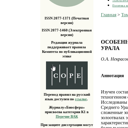
ТЕМАТИЧ
Политика к
Главная
>
Том
ISSN 2077-1371 (Печатная
версия)
ISSN 2077-1460 (Электронная
версия)
ОСОБЕНН
Редакция журнала
поддерживает правила
УРАЛА
Комитета по публикационной
этике
О.А. Некрасов
Аннотация
Изучен соста
Перевод правил на русский
техногенном 
язык доступен по
ссылке
.
Исследованы
Среднего Ура
Журналу«Биосфера»
присвоена категория К1 в
сложенные зо
Перечне ВАК
золоотвалах 
характеристи
При защите диссертации могут
более высоки