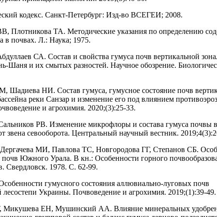
ский кодекс. Санкт-Петербург: Изд-во ВСЕГЕИ; 2008.
В, Плотникова ТА. Методические указания по определению со
а в почвах. Л.: Наука; 1975.
Абдуллаев СА. Состав и свойства гумуса почв вертикальной зон
нь-Шаня и их смытых разностей. Научное обозрение. Биологичес
, Шадиева НИ. Состав гумуса, гумусное состояние почв верти
бассейна реки Санзар и изменение его под влиянием противоэр
чвоведение и агрохимия. 2020;(3):25-33.
Сальников РВ. Изменение микрофлоры и состава гумуса почвы 
т звена севооборота. Центральный научный вестник. 2019;4(3):2
Дергачева МИ, Павлова ТС, Новгородова ГГ, Степанов СБ. Осо
 почв Южного Урала. В кн.: Особенности горного почвообразов
. Свердловск. 1978. С. 62-99.
собенности гумусного состояния аллювиально-луговых почв
 лесостепи Украины. Почвоведение и агрохимия. 2019;(1):39-49.
Т, Микушева ЕН, Мушинский АА. Влияние минеральных удобре