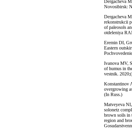
Dergacheva MI.
Novosibirsk: N
Dergacheva MI
rekonstrukcii p
of paleosols an
otdeleniya RAN
Eremin DI, Gru
Eastern outskir
Pochvovedenie.
Ivanova MV, So
of humus in th
vestnik. 2020;(
Konstantinov A
overgrowing as
(In Russ.)
Matveyeva NI, 
solonetz compl
brown soils in 
region and bro
Gosudarstvenno