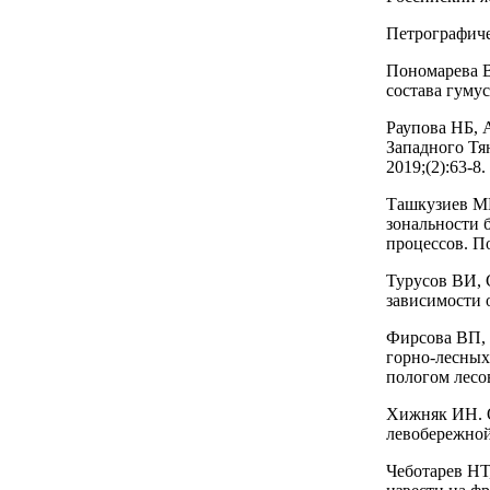
Петрографиче
Пономарева В
состава гумус
Раупова НБ, 
Западного Тя
2019;(2):63-8.
Ташкузиев ММ
зональности 
процессов. По
Турусов ВИ, 
зависимости о
Фирсова ВП, 
горно-лесных
пологом лесов
Хижняк ИН. О
левобережной
Чеботарев Н