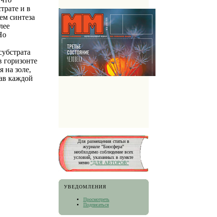
трате и в
ем синтеза
лее
Но
субстрата
в горизонте
 на золе,
ав каждой
Для размещения статьи в
журнале "Биосфера"
необходимо соблюдение всех
условий, указанных в пункте
меню
"ДЛЯ АВТОРОВ"
УВЕДОМЛЕНИЯ
Просмотреть
Подписаться