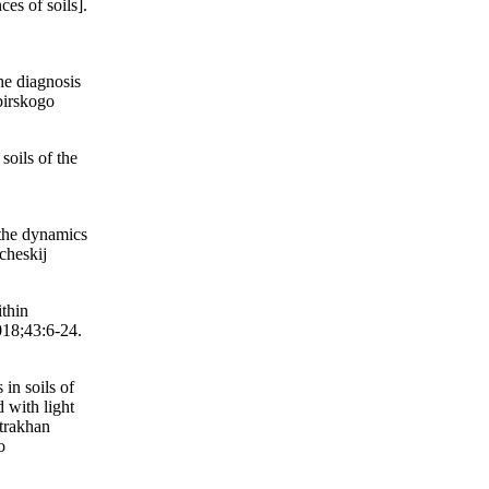
s of soils].
he diagnosis
birskogo
oils of the
 the dynamics
cheskij
thin
018;43:6-24.
in soils of
 with light
strakhan
o