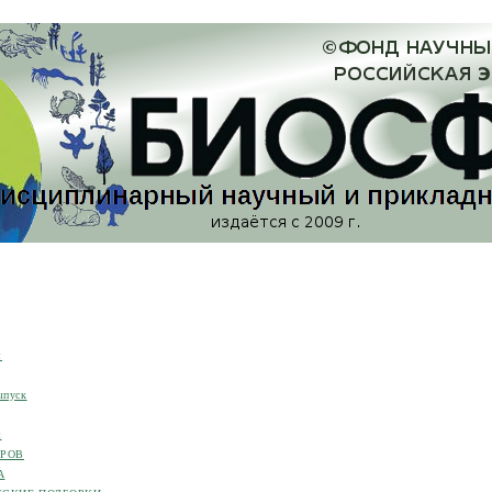
я
ыпуск
я
ОРОВ
А