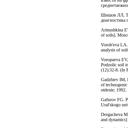
извести на ф
среднетаежно
Шишов ЛЛ, Т
диагностика 
Arinushkina EV
of soils]. Mos
Vorob'eva LA. 
analysis of so
Voropaeva EV,
Podzolic soil i
(12):32-8. (In 
Gadzhiev IM, K
of technogenic
otdenie; 1992. 
Gafurov FG. Po
Ural'skogo univ
Dergacheva MI.
and dynamics] 