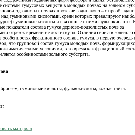
 системы гумусовых веществ в молодых почвах на зольном субс
рново-подзолистых почвах протекает одинаково – с преобладани
 над гуминовыми кислотами, среди которых превалируют наибо
урые) гуминовые кислоты и связанные с ними фульвокислоты. 
ые показатели состава гумуса дерново-подзолистых почв за
мый отрезок времени не достигнуты. Отличия свойств зольного 
в особенностях фракционного состава гумуса, в первую очередь 
вод, что групповой состав гумуса молодых почв, формирующихся
иоклиматическими условиями, в то время как фракционный сост
еляется особенностями зольного субстрата.
лова
эмбриозем, гуминовые кислоты, фульвокислоты, южная тайга.
т:
овать материал