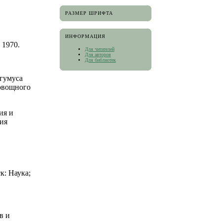
РАЗМЕР ШРИФТА
ИНФОРМАЦИЯ
 1970.
Для читателей
Для авторов
Для библиотек
 гумуса
 овощного
ия и
ция
к: Наука;
в и