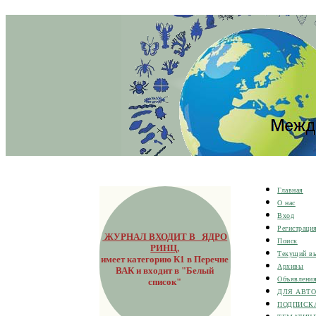
Главная
О нас
Вход
Регистраци
ЖУРНАЛ ВХОДИТ В ЯДРО
Поиск
РИНЦ
,
Текущий в
имеет категорию К1 в Перечне
Архивы
ВАК и входит в "Белый
Объявлени
список"
ДЛЯ АВТ
ПОДПИСК