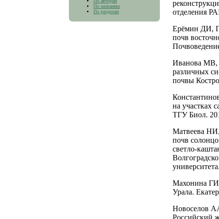
По авторам
реконструкци
По названию
отделения РА
По разделам
Ерёмин ДИ, Г
почв восточн
Почвоведение.
Иванова МВ, 
различных си
почвы Костро
Константинов
на участках 
ТГУ Биол. 201
Матвеева НИ,
почв солонцо
светло-кашта
Волгоградско
университета.
Махонина ГИ.
Урала. Екатер
Новоселов АА
Российский ж