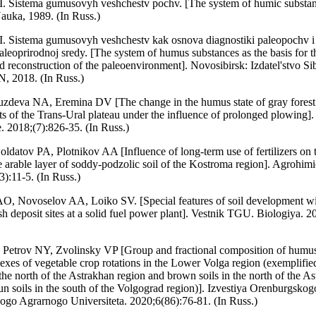
 Sistema gumusovyh veshchestv pochv. [The system of humic substance
auka, 1989. (In Russ.)
. Sistema gumusovyh veshchestv kak osnova diagnostiki paleopochv i
aleoprirodnoj sredy. [The system of humus substances as the basis for t
d reconstruction of the paleoenvironment]. Novosibirsk: Izdatel'stvo Si
, 2018. (In Russ.)
zdeva NA, Eremina DV [The change in the humus state of gray forest s
ts of the Trans-Ural plateau under the influence of prolonged plowing].
 2018;(7):826-35. (In Russ.)
ldatov PA, Plotnikov AA [Influence of long-term use of fertilizers on
e arable layer of soddy-podzolic soil of the Kostroma region]. Agrohimi
3):11-5. (In Russ.)
O, Novoselov AA, Loiko SV. [Special features of soil development wi
h deposit sites at a solid fuel power plant]. Vestnik TGU. Biologiya. 2
Petrov NY, Zvolinsky VP [Group and fractional composition of humus 
exes of vegetable crop rotations in the Lower Volga region (exemplified
the north of the Astrakhan region and brown soils in the north of the A
un soils in the south of the Volgograd region)]. Izvestiya Orenburgskog
go Agrarnogo Universiteta. 2020;6(86):76-81. (In Russ.)