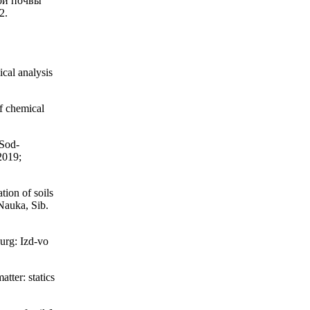
ой почвы
2.
cal analysis
f chemical
 Sod-
.2019;
ion of soils
 Nauka, Sib.
urg: Izd-vo
tter: statics