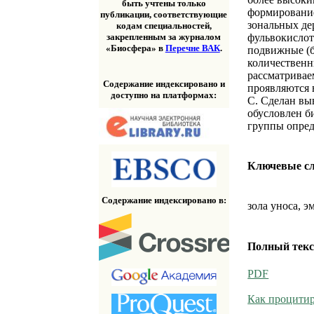
быть учтены только
формирование
публикации, соответствующие
зональных де
кодам специальностей,
фульвокислот
закрепленным за журналом
«Биосфера» в
Перечне ВАК
.
подвижные (б
количественн
рассматривае
Содержание индексировано и
проявляются 
доступно на платформах:
С. Сделан вы
обусловлен б
группы опред
Ключевые с
Содержание индексировано в:
зола уноса, 
Полный текс
PDF
Как процитир