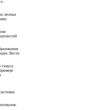
го
ых лесных
ашки.
ния
одзолистой
бразования
нции. Вестн
 гумуса
примере
а
о
системах
оотвалов.