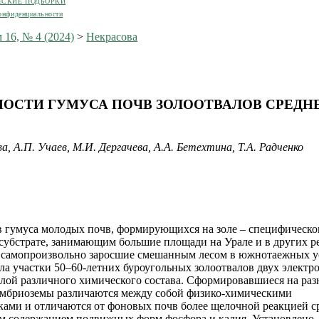
ЕСКИЕ ПОДБОРКИ
онфиденциальности
 16, № 4 (2024)
>
Некрасова
ОСТИ ГУМУСА ПОЧВ ЗОЛООТВАЛОВ СРЕДН
а, А.П. Учаев, М.И. Дергачева, А.А. Бетехтина, Т.А. Радченко
в гумуса молодых почв, формирующихся на золе – специфическ
субстрате, занимающим большие площади на Урале и в других р
 самопроизвольно заросшие смешанным лесом в южнотаежных у
ла участки 50–60-летних буроугольных золоотвалов двух электр
лой различного химического состава. Сформировавшиеся на ра
эмбриоземы различаются между собой физико-химическими
ками и отличаются от фоновых почв более щелочной реакцией с
м содержанием подвижных форм фосфора и калия. Установлено,