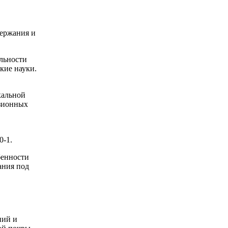
держания и
альности
кие науки.
кальной
озионных
в
0-1.
бенности
ания под
ний и