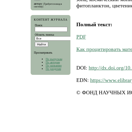
автору
(Требуется вход в
фитопланктон, цветение
систему)
КОНТЕНТ ЖУРНАЛА
Полный текст:
Поиск
Область поиска
PDF
Как процитировать мат
Просматривать
По выпускам
По авторам
По названию
DOI:
http://dx.doi.org/1
По разделам
EDN:
https://www.elibr
© ФОНД НАУЧНЫХ ИС