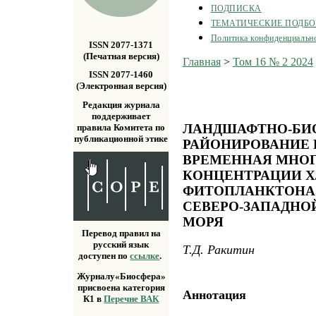
ПОДПИСКА
ТЕМАТИЧЕСКИЕ ПОДБ
Политика конфиденциальн
ISSN 2077-1371
(Печатная версия)
Главная
>
Том 16 № 2 2024
ISSN 2077-1460
(Электронная версия)
Редакция журнала
поддерживает
ЛАНДШАФТНО-БИ
правила Комитета по
публикационной этике
РАЙОНИРОВАНИЕ 
ВРЕМЕННАЯ МНО
КОНЦЕНТРАЦИИ Х
ФИТОПЛАНКТОНА 
СЕВЕРО-ЗАПАДНО
МОРЯ
Перевод правил на
русский язык
Т.Д. Ракитин
доступен по
ссылке
.
Журналу«Биосфера»
присвоена категория
Аннотация
К1 в
Перечне ВАК