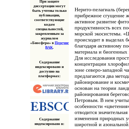
При защите
диссертации могут
Нерито-пелагиаль (берег
быть учтены только
прибрежное сгущение ж
публикации,
соответствующие
активное развитие фито
кодам
продуктивность всех п
специальностей,
морской экосистемы. «
закрепленным за
журналом
происходит в выделах б
«Биосфера» в
Перечне
благодаря активному п
ВАК
.
материала и биогенных 
Для исследования прос
Содержание
концентрации хлорофил
индексировано и
зоне северо-западной ч
доступно на
предлагаются два мето
платформах:
районирование и косми
основан на теории лан
районирования берегов
Петровым. В нем учиты
особенности «цветения
отводится значительная
изменения природных у
Содержание
индексировано в:
широтной и азональной