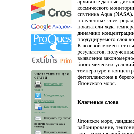
архивные данные диста
космического мониторин
спутника Aqua (NASA).
полученных спектрора
показатели хода темпер
динамики концентрации
продуцируемого слоя вод
Ключевой момент статьи
результатов, полученны
выявления закономерно
биономических условий
температуре и концент
ИНСТРУМЕНТЫ ДЛЯ
фитопланктона в берего
СТАТЬИ
Японского моря.
Напечатать эту
статью
Метаданные для
Ключевые слова
индексирования
Как процитировать
материал
Отправить эту статью
Японское море, ландша
по почте
(Требуется вход в
районирование, тектони
систему)
зона, космический мон
Отправить письмо