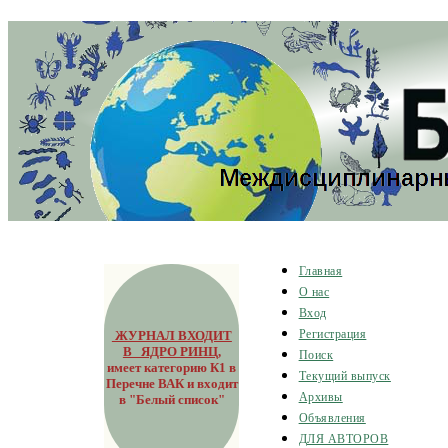
Главная
О нас
Вход
ЖУРНАЛ ВХОДИТ
Регистрация
В ЯДРО РИНЦ
,
Поиск
имеет категорию К1 в
Текущий выпуск
Перечне ВАК и входит
Архивы
в "Белый список"
Объявления
ДЛЯ АВТОРОВ