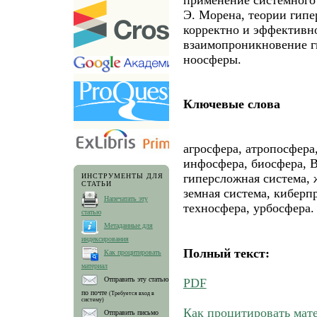
Э. Морена, теории гип
корректно и эффективн
взаимопроникновение г
ноосферы.
Ключевые слова
агросфера, атропосфера
инфосфера, биосфера, В
гиперсложная система, 
ИНСТРУМЕНТЫ ДЛЯ
СТАТЬИ
земная система, киберп
Напечатать эту
техносфера, урбосфера.
статью
Метаданные для
индексирования
Полный текст:
Как процитировать
материал
Отправить эту статью
PDF
по почте
(Требуется вход в
систему)
Как процитировать мат
Отправить письмо