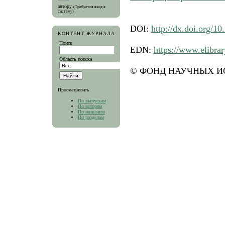
автору
(Требуется вход в
систему)
DOI:
http://dx.doi.org/1
КОНТЕНТ ЖУРНАЛА
Поиск
EDN:
https://www.elibr
Область поиска
© ФОНД НАУЧНЫХ ИС
Просматривать
По выпускам
По авторам
По названию
По разделам