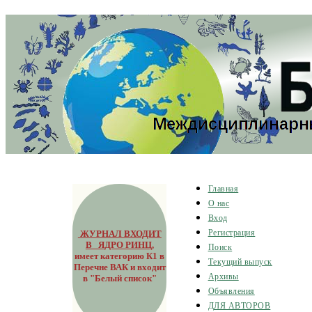
Главная
О нас
Вход
ЖУРНАЛ ВХОДИТ
Регистрация
В ЯДРО РИНЦ
,
Поиск
имеет категорию К1 в
Текущий выпуск
Перечне ВАК и входит
Архивы
в "Белый список"
Объявления
ДЛЯ АВТОРОВ