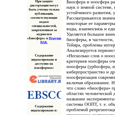
Биосфера и ноосфера ра
При защите
диссертации могут
наук о земной системе,
быть учтены только
устойчивого развития, 
публикации,
Рассматриваются значен
соответствующие
кодам
некоторые ее параметры
специальностей,
воды, взаимосвязь и ед
закрепленным за
Уделяется большое вни
журналом
«Биосфера» в
Перечне
биосферы, в частности, 
ВАК
.
Тейяра, проблемы инте
Анализируется первоис
«Несколько слов о ноос
Содержание
индексировано и
критериев ноосферы оч
доступно на
ноосферы (урбосфера, и
платформах:
киберпространство и др
ноосферизация современ
включая образование. Н
что слово «биосфера» п
областях человеческой 
названии экспериментал
системы ООПТ, т. е. объ
Содержание
проблемой репрезентац
индексировано в:
применение системного