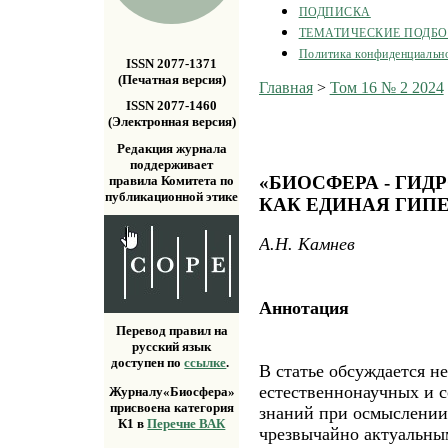
ПОДПИСКА
ТЕМАТИЧЕСКИЕ ПОДБ
Политика конфиденциальн
ISSN 2077-1371
(Печатная версия)
Главная
>
Том 16 № 2 2024
ISSN 2077-1460
(Электронная версия)
Редакция журнала
поддерживает
«БИОСФЕРА - ГИД
правила Комитета по
публикационной этике
КАК ЕДИНАЯ ГИП
А.Н. Камнев
Аннотация
Перевод правил на
русский язык
доступен по
ссылке
.
В статье обсуждается н
естественнонаучных и 
Журналу«Биосфера»
присвоена категория
знаний при осмыслении
К1 в
Перечне ВАК
чрезвычайно актуальны