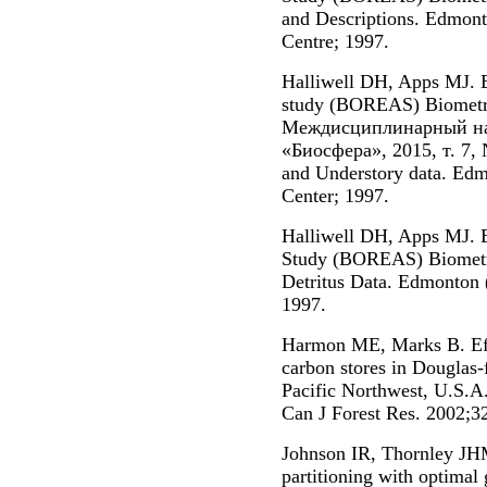
and Descriptions. Edmont
Centre; 1997.
Halliwell DH, Apps MJ.
study (BOREAS) Biome
Междисциплинарный на
«Биосфера», 2015, т. 7, 
and Understory data. Edm
Center; 1997.
Halliwell DH, Apps MJ.
Study (BOREAS) Biometry 
Detritus Data. Edmonton (
1997.
Harmon ME, Marks B. Effec
carbon stores in Douglas-f
Pacific Northwest, U.S.A.
Can J Forest Res. 2002;3
Johnson IR, Thornley JHM
partitioning with optimal