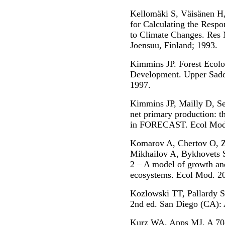
Kellomäki S, Väisänen H
for Calculating the Respo
to Climate Changes. Res N
Joensuu, Finland; 1993.
Kimmins JP. Forest Ecolo
Development. Upper Saddl
1997.
Kimmins JP, Mailly D, Se
net primary production: t
in FORECAST. Ecol Mod.
Komarov A, Chertov O, 
Mikhailov A, Bykhovets
2 – A model of growth and
ecosystems. Ecol Mod. 2
Kozlowski TT, Pallardy S
2nd ed. San Diego (CA): 
Kurz WA, Apps MJ. A 70-y