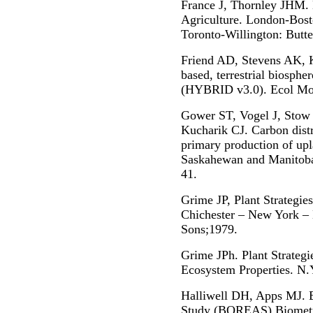
France J, Thornley JHM.
Agriculture. London-Bos
Toronto-Willington: Butt
Friend AD, Stevens AK, 
based, terrestrial biosph
(HYBRID v3.0). Ecol Mo
Gower ST, Vogel J, Stow
Kucharik CJ. Carbon dist
primary production of upl
Saskahewan and Manitoba
41.
Grime JP, Plant Strategie
Chichester – New York – 
Sons;1979.
Grime JPh. Plant Strategi
Ecosystem Properties. N.
Halliwell DH, Apps MJ.
Study (BOREAS) Biometry 