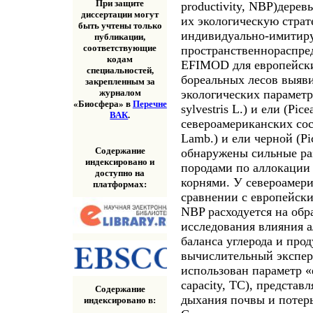
При защите
productivity, NBP)дерев
диссертации могут
их экологическую страт
быть учтены только
индивидуально-имити
публикации,
соответствующие
пространственнораспре
кодам
EFIMOD для европейски
специальностей,
бореальных лесов выяв
закрепленным за
экологических параметр
журналом
«Биосфера» в
Перечне
sylvestris L.) и ели (Pice
ВАК
.
североамериканских сос
Lamb.) и ели черной (Pi
Содержание
обнаружены сильные ра
индексировано и
породами по аллокации
доступно на
корнями. У североамер
платформах:
сравнении с европейски
NBP расходуется на обр
исследования влияния 
баланса углерода и про
вычислительный экспер
использован параметр «е
capacity, ТС), предста
Содержание
дыхания почвы и потер
индексировано в: