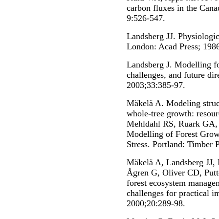
carbon fluxes in the Canad
9:526-547.
Landsberg JJ. Physiologic
London: Acad Press; 1986
Landsberg J. Modelling for
challenges, and future dir
2003;33:385-97.
Mäkelä A. Modeling struct
whole-tree growth: resour
Mehldahl RS, Ruark GA, 
Modelling of Forest Grow
Stress. Portland: Timber P
Mäkelä A, Landsberg JJ,
Ågren G, Oliver CD, Putt
forest ecosystem manageme
challenges for practical i
2000;20:289-98.