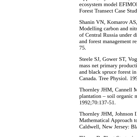
ecosystem model EFIMOD 
Forest Transect Case Stud
Shanin VN, Komarov AS,
Modelling carbon and nit
of Central Russia under d
and forest management r
75.
Steele SJ, Gower ST, Vo
mass net primary producti
and black spruce forest 
Canada. Tree Physiol. 19
Thornley JHM, Cannell MG
plantation – soil organic
1992;70:137-51.
Thornley JHM, Johnson I
Mathematical Approach to
Caldwell, New Jersey: Bl