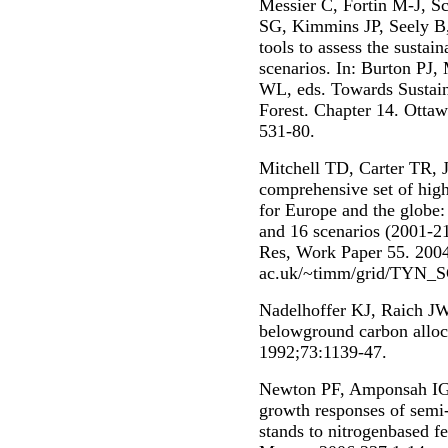
Messier C, Fortin M-J, 
SG, Kimmins JP, Seely B
tools to assess the sustai
scenarios. In: Burton PJ
WL, eds. Towards Sustai
Forest. Chapter 14. Otta
531-80.
Mitchell TD, Carter TR,
comprehensive set of high
for Europe and the globe:
and 16 scenarios (2001-2
Res, Work Paper 55. 2004
ac.uk/~timm/grid/TYN_S
Nadelhoffer KJ, Raich JW.
belowground carbon alloca
1992;73:1139-47.
Newton PF, Amponsah IG.
growth responses of semi-
stands to nitrogenbased fe