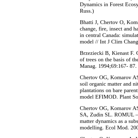
Dynamics in Forest Ecos
Russ.)
Bhatti J, Chertov O, Koma
change, fire, insect and h
in central Canada: simul
model // Int J Clim Chan
Brzeziecki B, Kienast F. C
of trees on the basis of t
Manag. 1994;69:167- 87.
Chertov OG, Komarov AS,
soil organic matter and n
plantations on bare paren
model EFIMOD. Plant Soi
Chertov OG, Komarov AS
SA, Zudin SL. ROMUL – a 
matter dynamics as a subst
modelling. Ecol Mod. 20