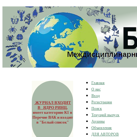
Главная
О нас
Вход
ЖУРНАЛ ВХОДИТ
Регистрация
В ЯДРО РИНЦ
,
Поиск
имеет категорию К1 в
Текущий выпуск
Перечне ВАК и входит
Архивы
в "Белый список"
Объявления
ДЛЯ АВТОРОВ