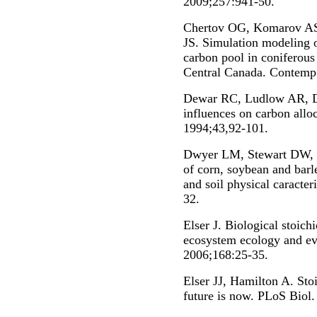
2009;257:941-50.
Chertov OG, Komarov AS,
JS. Simulation modeling of
carbon pool in coniferous
Central Canada. Contemp 
Dewar RC, Ludlow AR, D
influences on carbon alloc
1994;43,92-101.
Dwyer LM, Stewart DW, Ba
of corn, soybean and barle
and soil physical caracter
32.
Elser J. Biological stoic
ecosystem ecology and ev
2006;168:25-35.
Elser JJ, Hamilton A. Sto
future is now. PLoS Biol.