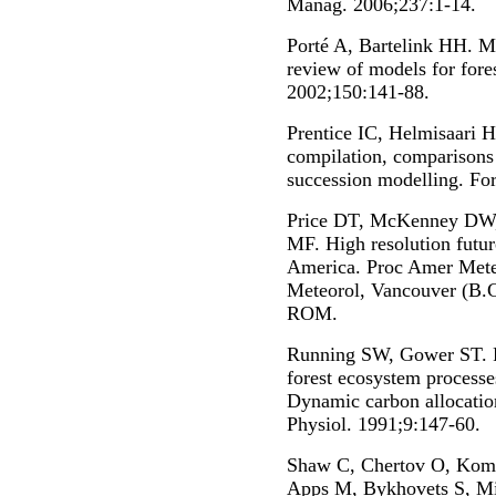
Manag. 2006;237:1-14.
Porté A, Bartelink HH. M
review of models for for
2002;150:141-88.
Prentice IC, Helmisaari H.
compilation, comparisons 
succession modelling. Fo
Price DT, McKenney DW,
MF. High resolution futur
America. Proc Amer Mete
Meteorol, Vancouver (B.C
ROM.
Running SW, Gower ST. 
forest ecosystem processes
Dynamic carbon allocatio
Physiol. 1991;9:147-60.
Shaw C, Chertov O, Koma
Apps M, Bykhovets S, Mik