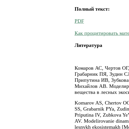
Полный текст:
PDF
Как процитировать мат
Литература
Комаров АС, Чертов ОГ
Грабарник ПЯ, Зудин С
Припутина ИВ, Зубкова
Михайлов АВ. Моделиро
вещества в лесных экос
Komarov AS, Chertov OG
SS, Grabarnik PYa, Zudi
Priputina IV, Zubkova Ye
AV. Modelirovanie dinami
lesnykh ekosistemakh [Mo