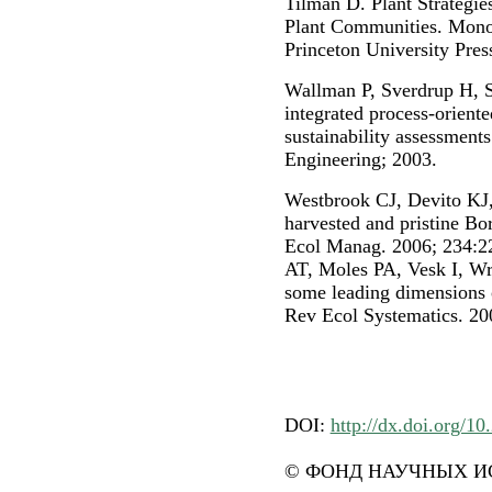
Tilman D. Plant Strategie
Plant Communities. Monog
Princeton University Pres
Wallman P, Sverdrup H,
integrated process-orient
sustainability assessment
Engineering; 2003.
Westbrook CJ, Devito KJ, 
harvested and pristine Bor
Ecol Manag. 2006; 234:2
AT, Moles PA, Vesk I, Wrig
some leading dimensions 
Rev Ecol Systematics. 20
DOI:
http://dx.doi.org/10
© ФОНД НАУЧНЫХ ИС