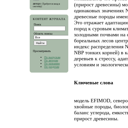
(прирост древесины) мо
автору
(Требуется вход в
систему)
одинаковых значениях N
древесные породы имею
КОНТЕНТ ЖУРНАЛА
Это отражает адаптаци
Поиск
пород к суровым клима
холодными почвами на с
Область поиска
бореальных лесов цент
индекс распределения 
Просматривать
NBP тонких корней) в к
По выпускам
деревьев к стрессу, ад
По авторам
условиям и экологическ
По названию
По разделам
Ключевые слова
модель EFIMOD, северо
хвойные породы, биолог
баланс углерода, емкост
прирост древесины.