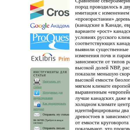
Сравнение североамери
пород проводилось в дв
имитация с изменением
«произрастании» деревь
(канадские в Канаде, е
варианте «рост» канадс
условиях русского клима
соответствующих канадс
выявили существенные р
изменения почв и парам
зависимости от типов р
высокой долей NBP, рас
ИНСТРУМЕНТЫ ДЛЯ
показали меньшую скоро
СТАТЬИ
высокой емкости биолог
Напечатать эту
мягком климате европей
статью
выравненным «европей
Метаданные для
лучше канадских даже 
индексирования
холодном климате цент
Как процитировать
идентифицированы два 
материал
Отправить эту статью
древостоев в зависимос
по почте
(Требуется вход в
от емкости круговорота
систему)
показывают, что произв
Отправить письмо