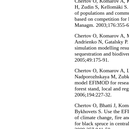
Chertov O, Komarov A, K
H, Zudin S, Kellomäki S.
of populations and communi
based on competition for 
Managm. 2003;176:355-6
Chertov O, Komarov A, M
Andrienko N, Gatalsky P. 
simulation modelling resul
sequestration and biodive
2005;49:175-91.
Chertov O, Komarov A, L
Nadporozhskaya M, Zubko
model EFIMOD for researc
forest stand, local and re
2006;194:227-32.
Chertov O, Bhatti J, Ko
Bykhovets S. Use the EF
of climate change, fire a
for black spruce in centr