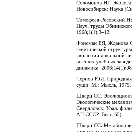
Соломонов НГ. Экологи
Новосибирск: Наука (Сиб
Тимофеев-Ресовский НВ
Науч. труды Обнинского
1968;1(1):3–12.
Фрисман ЕЯ, Жданова 
генетической структуры
эволюции локальной ли
высших учебных заведе
динамика. 2006;14(1):98
Чернов ЮИ. Природная 
суши. М.: Мысль, 1975.
Шварц СС. Эволюционн
Экологические механиз
Свердловск: Урал. фил
АН СССР. Вып. 65).
Шварц СС. Метаболическ
животных на популяцио