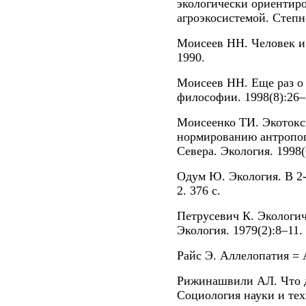
экологически ориентир
агроэкосистемой. Степн
Моисеев НН. Человек и 
1990.
Моисеев НН. Еще раз о
философии. 1998(8):26–
Моисеенко ТИ. Экотокс
нормированию антропог
Севера. Экология. 1998(
Одум Ю. Экология. В 2-х 
2. 376 с.
Петрусевич К. Экологич
Экология. 1979(2):8–11.
Райс Э. Аллелопатия = A
Рижинашвили АЛ. Что д
Социология науки и тех