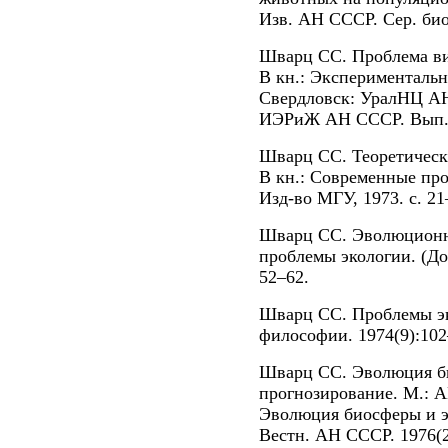
Изв. АН СССР. Сер. био
Шварц СС. Проблема ви
В кн.: Эксперименталь
Свердловск: УралНЦ АН 
ИЭРиЖ АН СССР. Вып. 
Шварц СС. Теоретическ
В кн.: Современные про
Изд-во МГУ, 1973. с. 21
Шварц СС. Эволюционна
проблемы экологии. (До
52–62.
Шварц СС. Проблемы эк
философии. 1974(9):102
Шварц СС. Эволюция би
прогнозирование. М.: 
Эволюция биосферы и э
Вестн. АН СССР. 1976(2