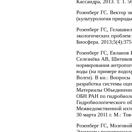
Кассандра, 2013. Т. 1. 565
Розенберг ГС. Вектор э
(культурология природы)
Розенберг ГС, Гелашви
экологических проблем:
Биосфера. 2013;5(4):375
Розенберг ГС, Евланов
Селезнёва АВ, Шитиков
нормирования антропоге
воды (на примере водо
Волги). В кн.: Вопросы
разработка системы оце
Материалы Объединенно
ОБН РАН по гидробиоло
Гидробиологического о
Межведомственной ихти
30 марта 2011 г. М.: Тов
Розенберг ГС, Мозговой
Элементы теоретически