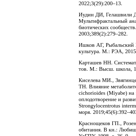
2022;3(29):200–13.
Иудин ДИ, Гелашвили Д
Мультифрактальный ана
биотических сообществ
2003;389(2):279–282.
Ишков АГ, Рыбальский 
культура. М.: РЭА, 2015
Карташев НН. Системати
тов. М.: Высш. школа, 1
Киселева МИ., Звягинце
ТН. Влияние метаболито
cichorioides (Miyabe) н
оплодотворение и разви
Strongylocentrotus inter
моря. 2019;45(6):392–40
Краснощеков ГП., Розе
обитания. В кн.: Любищ