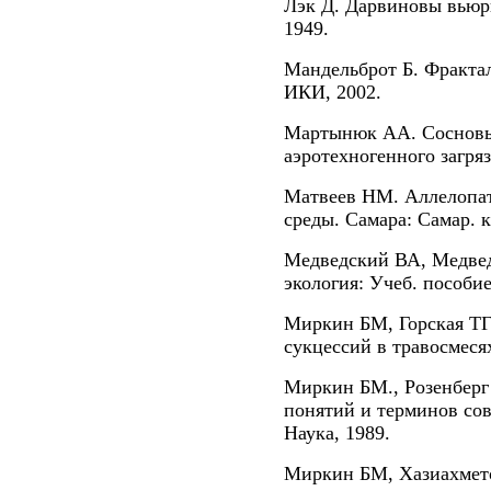
Лэк Д. Дарвиновы вьюрк
1949.
Мандельброт Б. Фрактал
ИКИ, 2002.
Мартынюк АА. Сосновы
аэротехногенного загр
Матвеев НМ. Аллелопат
среды. Самара: Самар. к
Медведский ВА, Медвед
экология: Учеб. пособи
Миркин БМ, Горская ТГ.
сукцессий в травосмесях
Миркин БМ., Розенберг 
понятий и терминов со
Наука, 1989.
Миркин БМ, Хазиахмет