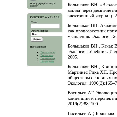
автору
Большаков ВН. «Эколог
(Требуется вход в
систему)
взгляд через десятилет
электронный журнал). 2
КОНТЕНТ ЖУРНАЛА
Поиск
Большаков ВН. Академ
как провозвестник попу
Область поиска
мышления. Экология. 20
Большаков ВН., Качак В
Просматривать
Экология. Учебник. Изд.
По выпускам
По авторам
2005.
По названию
По разделам
Большаков ВН., Криниц
Мартинес Рика ХП. Пр
обществом основных по
Экология. 1996(3):165–7
Васильев АГ. Эволюцион
концепции и перспектив
2019(2):88–100.
Васильев АГ, Большако