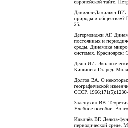
европейской тайге. Пет
Данилов-Данильян ВИ.
природы и общества»? 
25.
Дегерменджи АГ. Динам
постоянных и периодич
среды. Динамика микро
системах. Красноярск: 
Дедю ИИ. Экологически
Кишинев: Гл. ред. Молд.
Долгов ВА. О некоторы
географической изменч
СССР. 1966;171(5):1230
Залепухин ВВ. Теоретич
Учебное пособие. Волго
Ильичёв ВГ. Дельта-фу
периодической среде. М