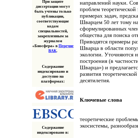
При защите
направлений науки. Со
диссертации могут
проблем теоретической 
быть учтены только
примерах задач, предск
публикации,
соответствующие
Шварцем 50 лет тому на
кодам
сформулированных член
специальностей,
общества для поиска от
закрепленным за
Приводятся примеры ра
журналом
«Биосфера» в
Перечне
Шварца в области попу
ВАК
.
экологии. Уточняются н
построения (в частност
Содержание
Шварца») и предлагаетс
индексировано и
развития теоретической
доступно на
десятилетия.
платформах:
Ключевые слова
теоретические проблемы
экосистемы, разнообраз
Содержание
индексировано в: