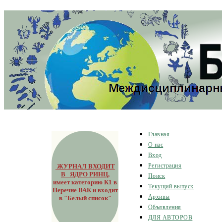
Главная
О нас
Вход
ЖУРНАЛ ВХОДИТ
Регистрация
В ЯДРО РИНЦ
,
Поиск
имеет категорию К1 в
Текущий выпуск
Перечне ВАК и входит
Архивы
в "Белый список"
Объявления
ДЛЯ АВТОРОВ