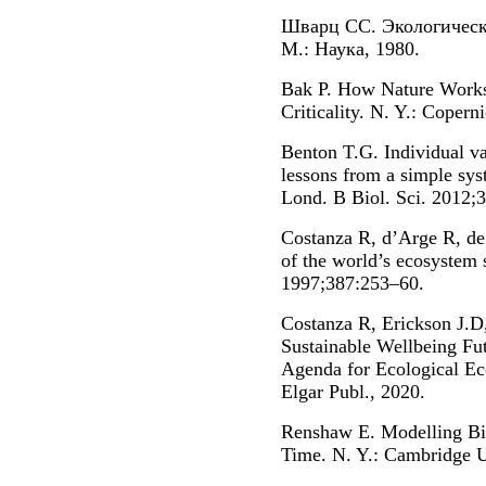
Шварц СС. Экологическ
М.: Наука, 1980.
Bak P. How Nature Works:
Criticality. N. Y.: Copern
Benton T.G. Individual va
lessons from a simple sys
Lond. B Biol. Sci. 2012;
Costanza R, d’Arge R, de 
of the world’s ecosystem s
1997;387:253–60.
Costanza R, Erickson J.D,
Sustainable Wellbeing Fu
Agenda for Ecological E
Elgar Publ., 2020.
Renshaw E. Modelling Bio
Time. N. Y.: Cambridge U