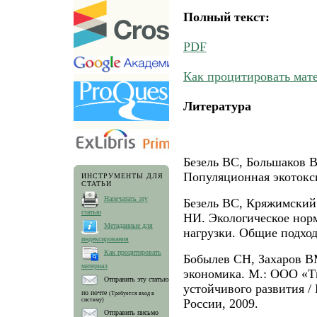
Полный текст:
PDF
Как процитировать мат
Литература
Безель ВС, Большаков 
Популяционная экотокси
ИНСТРУМЕНТЫ ДЛЯ
СТАТЬИ
Напечатать эту
Безель ВС, Кряжимски
статью
НИ. Экологическое нор
Метаданные для
нагрузки. Общие подход
индексирования
Как процитировать
Бобылев СН, Захаров В
материал
экономика. М.: ООО «
Отправить эту статью
устойчивого развития /
по почте
(Требуется вход в
систему)
России, 2009.
Отправить письмо