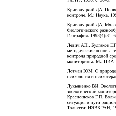
УлГПУ, 1998. с. 36–9.
Криволуцкий ДА. Почве
контроле. М.: Наука, 19
Криволуцкий ДА, Мяло 
биологического разнообр
География. 1998(4):81–6
Левич АП., Булгаков НГ
методические основы т
контроля природной ср
мониторинга. М.: НИА-
Лотман ЮМ. О природе 
психология и психотерап
Лукьяненко ВИ. Эколог
экологический мониторин
Краснощеков Г.П. Волжс
ситуация и пути рацион
Тольятти: ИЭВБ РАН, 19