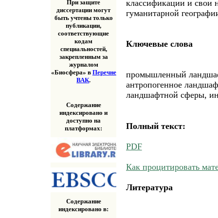
классификации и свои 
При защите
диссертации могут
гуманитарной географии
быть учтены только
публикации,
соответствующие
кодам
Ключевые слова
специальностей,
закрепленным за
журналом
«Биосфера» в
Перечне
промышленный ландшаф
ВАК
.
антропогенное ландшаф
ландшафтной сферы, ин
Содержание
индексировано и
доступно на
Полный текст:
платформах:
PDF
Как процитировать мат
Литература
Содержание
индексировано в: