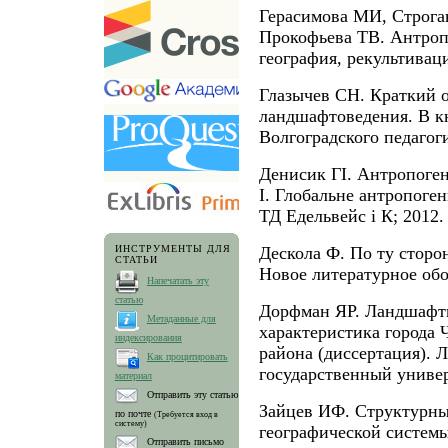
Герасимова МИ, Строг
Прокофьева ТВ. Антроп
география, рекультивац
Глазычев СН. Краткий о
ландшафтоведения. В к
Волгоградского педагоги
Денисик ГІ. Антропоге
І. Глобальне антропоге
ТД Едельвейс і К; 2012.
ИНСТРУМЕНТЫ ДЛЯ
Дескола Ф. По ту сторо
СТАТЬИ
Новое литературное обо
Напечатать эту
статью
Дорфман ЯР. Ландшафтн
Метаданные для
характеристика города 
индексирования
района (диссертация). 
Как процитировать
государственный универ
материал
Отправить эту статью
Зайцев ИФ. Структурны
по почте
(Требуется вход в
систему)
географической системы
Отправить письмо