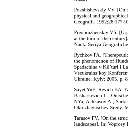
Pokshishevskiy VV. [On o
physical and geographical 
Geografii. 1952;28:177-91
Preobrazhenskiy VS. [Urg
at the turn of the centur
Nauk. Seriya Geografiches
Rychkov PA. [Therapeutic 
the phenomenon of Hundert
Spadschina v Kil’turi i La
Vseukrains’koy Konferent
Ukraine. Kyiv; 2005. p. 8
Sayet YuE, Revich BA, Y
Basharkevich IL, Onische
NYa, Achkasov AI, Sarki
Okruzhayuschey Sredy. М
Tarasov FV. [On the stru
landscapes]. In: Voprosy