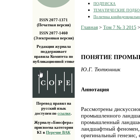
ПОДПИСКА
ТЕМАТИЧЕСКИЕ ПОДБ
Политика конфиденциальн
ISSN 2077-1371
(Печатная версия)
Главная
>
Том 7 № 3 2015
ISSN 2077-1460
(Электронная версия)
Редакция журнала
поддерживает
ПОНЯТИЕ ПРОМЫ
правила Комитета по
публикационной этике
Ю.Г. Тютюнник
Аннотация
Перевод правил на
Рассмотрены дискуссио
русский язык
доступен по
ссылке
.
промышленного ландшаф
промышленный ландшаф
Журналу«Биосфера»
присвоена категория
ландшафтный феномен, 
К1 в
Перечне ВАК
оригинальный генезис, 