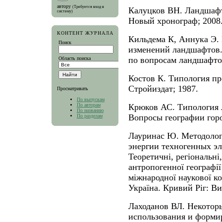
автору
(Требуется вход в
Калуцков ВН. Ландшафт 
систему)
Новый хронограф; 2008
КОНТЕНТ ЖУРНАЛА
Кильдема К, Аннука Э.
Поиск
изменений ландшафтов.
по вопросам ландшафтов
Область поиска
Костов К. Типология п
Стройиздат; 1987.
Просматривать
По выпускам
По авторам
Крюков АС. Типология л
По названию
Вопросы географии город
По разделам
Лауринас Ю. Методолог
энергии техногенных эл
Теоретичні, регіональні
антропогенної географії 
міжнародної наукової ко
Україна. Кривий Ріг: Ви
Лаходанов ВЛ. Некотор
использования и форми