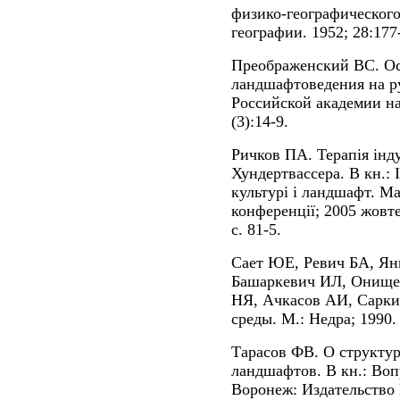
физико-географического
географии. 1952; 28:177
Преображенский ВС. О
ландшафтоведения на ру
Российской академии на
(3):14-9.
Ричков ПА. Терапія інд
Хундертвассера. В кн.: 
культурі і ландшафт. Ма
конференції; 2005 жовте
с. 81-5.
Сает ЮЕ, Ревич БА, Ян
Башаркевич ИЛ, Онище
НЯ, Ачкасов АИ, Сарк
среды. М.: Недра; 1990.
Тарасов ФВ. О структур
ландшафтов. В кн.: Во
Воронеж: Издательство 