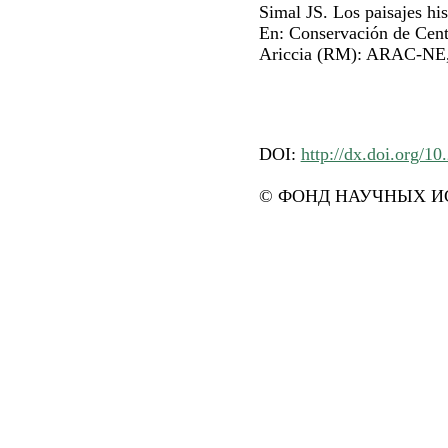
Simal JS. Los paisajes hi
Еn: Conservación de Centr
Ariccia (RM): ARAC-NE, 
DOI:
http://dx.doi.org/10
© ФОНД НАУЧНЫХ ИС