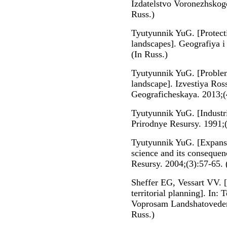
Izdatelstvo Voronezhskogo
Russ.)
Tyutyunnik YuG. [Protecti
landscapes]. Geografiya i
(In Russ.)
Tyutyunnik YuG. [Problema
landscape]. Izvestiya Ro
Geograficheskaya. 2013;(4
Tyutyunnik YuG. [Industri
Prirodnye Resursy. 1991;(
Tyutyunnik YuG. [Expansi
science and its consequen
Resursy. 2004;(3):57-65. 
Sheffer EG, Vessart VV. 
territorial planning]. In
Voprosam Landshatovedeni
Russ.)