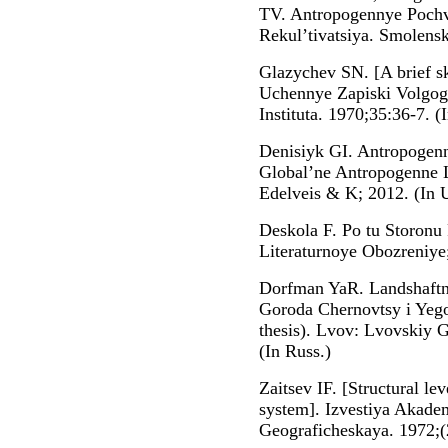
TV. Antropogennye Pochv
Rekul’tivatsiya. Smolens
Glazychev SN. [A brief sk
Uchennye Zapiski Volgog
Instituta. 1970;35:36-7. (
Denisiyk GI. Antropogenn
Global’ne Antropogenne L
Edelveis & K; 2012. (In U
Deskola F. Po tu Storonu 
Literaturnoye Obozreniye;
Dorfman YaR. Landshaftn
Goroda Chernovtsy i Yeg
thesis). Lvov: Lvovskiy G
(In Russ.)
Zaitsev IF. [Structural l
system]. Izvestiya Akade
Geograficheskaya. 1972;(2