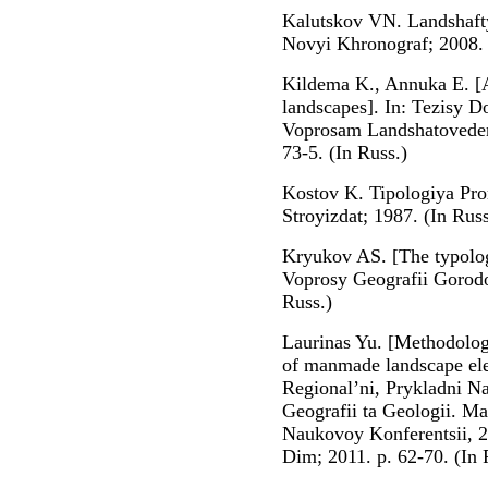
Kalutskov VN. Landshaft
Novyi Khronograf; 2008. 
Kildema K., Annuka E. [A
landscapes]. In: Tezisy 
Voprosam Landshatoveden
73-5. (In Russ.)
Kostov K. Tipologiya Pr
Stroyizdat; 1987. (In Russ
Kryukov AS. [The typolog
Voprosy Geografii Gorodo
Russ.)
Laurinas Yu. [Methodolog
of manmade landscape ele
Regional’ni, Prykladni 
Geografii ta Geologii. Ma
Naukovoy Konferentsii, 
Dim; 2011. p. 62-70. (In 