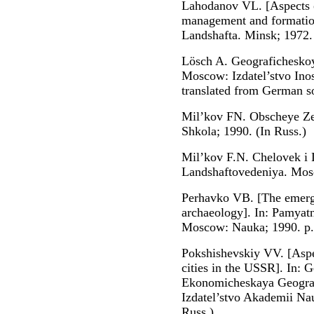
Lahodanov VL. [Aspects o
management and formation
Landshafta. Minsk; 1972. 
Lösch A. Geografichesko
Мoscow: Izdatel’stvo Inos
translated from German s
Mil’kov FN. Obscheye Z
Shkola; 1990. (In Russ.)
Mil’kov F.N. Chelovek i
Landshaftovedeniya. Мosc
Perhavko VB. [The emerge
archaeology]. In: Pamyatn
Мoscow: Nauka; 1990. p. 
Pokshishevskiy VV. [Aspe
cities in the USSR]. In: 
Ekonomicheskaya Geogra
Izdatel’stvo Akademii Na
Russ.)