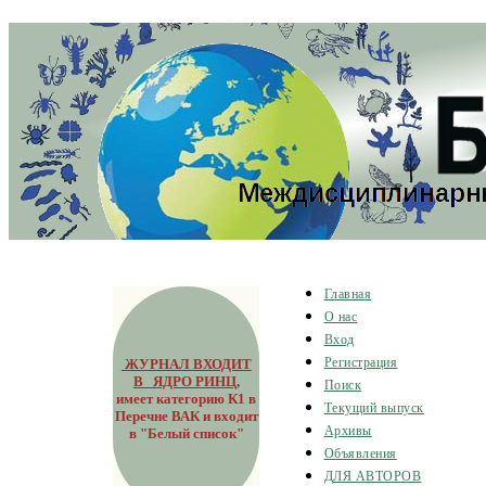
Главная
О нас
Вход
ЖУРНАЛ ВХОДИТ
Регистрация
В ЯДРО РИНЦ
,
Поиск
имеет категорию К1 в
Текущий выпуск
Перечне ВАК и входит
Архивы
в "Белый список"
Объявления
ДЛЯ АВТОРОВ