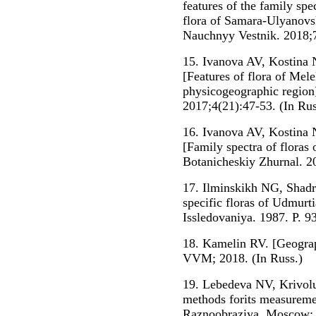
features of the family spe
flora of Samara-Ulyanovs
Nauchnyy Vestnik. 2018;7
15. Ivanova AV, Kostina
[Features of flora of Mel
physicogeographic region
2017;4(21):47-53. (In Rus
16. Ivanova AV, Kostina
[Family spectra of floras o
Botanicheskiy Zhurnal. 2
17. Ilminskikh NG, Shadr
specific floras of Udmurti
Issledovaniya. 1987. P. 9
18. Kamelin RV. [Geograph
VVM; 2018. (In Russ.)
19. Lebedeva NV, Krivolu
methods forits measuremen
Raznoobraziya. Moscow: 