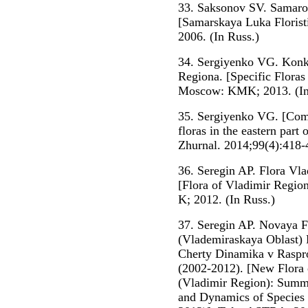
33. Saksonov SV. Samarol
[Samarskaya Luka Floris
2006. (In Russ.)
34. Sergiyenko VG. Konk
Regiona. [Specific Flora
Moscow: KMK; 2013. (In
35. Sergiyenko VG. [Compo
floras in the eastern part
Zhurnal. 2014;99(4):418-4
36. Seregin AP. Flora Vla
[Flora of Vladimir Region:
K; 2012. (In Russ.)
37. Seregin AP. Novaya F
(Vlademiraskaya Oblast) 
Cherty Dinamika v Raspro
(2002-2012). [New Flora 
(Vladimir Region): Summar
and Dynamics of Species 