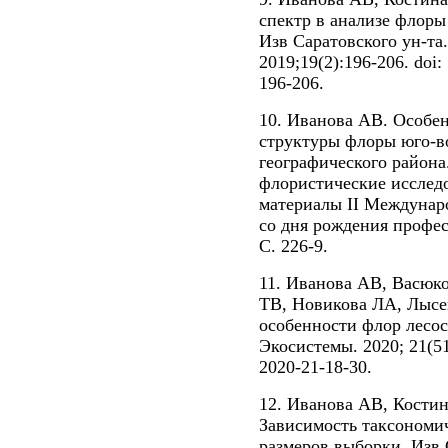
спектр в анализе флоры
Изв Саратовского ун-та
2019;19(2):196-206. doi:
196-206.
10. Иванова АВ. Особе
структуры флоры юго-в
географического района
флористические исслед
материалы II Междунар
со дня рождения професс
С. 226-9.
11. Иванова АВ, Васюк
ТВ, Новикова ЛА, Лысе
особенности флор лесо
Экосистемы. 2020; 21(51
2020-21-18-30.
12. Иванова АВ, Кости
Зависимость таксономи
размеров выборки. Изв 