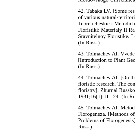
42. Tabaka LV. [Some resu
of various natural-territor
Teoreticheskie i Metodic
Floristiki: Materialy II 
Sravnitelnoy Floristike. 
(In Russ.)
43. Tolmachev AI. Vveden
[Introduction to Plant G
(In Russ.)
44. Tolmachev AI. [On th
floristic research. The co
floristry]. Zhurnal Russ
1931;16(1):111-24. (In Ru
45. Tolmachev AI. Metody
Florogeneza. [Methods of
Problems of Florogenesis]
Russ.)