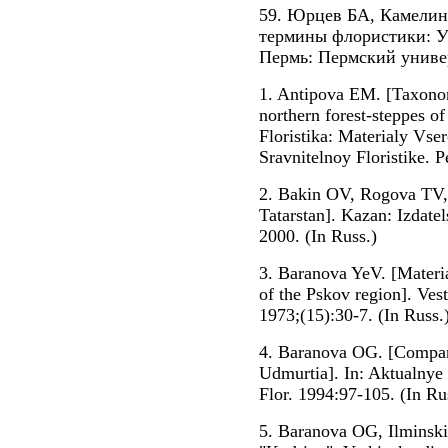
59. Юрцев БА, Камелин
термины флористики: У
Пермь: Пермский универ
1. Antipova EM. [Taxonomi
northern forest-steppes of
Floristika: Materialy Vs
Sravnitelnoy Floristike. P
2. Bakin OV, Rogova TV, 
Tatarstan]. Kazan: Izdate
2000. (In Russ.)
3. Baranova YeV. [Material
of the Pskov region]. Ves
1973;(15):30-7. (In Russ.
4. Baranova OG. [Comparat
Udmurtia]. In: Aktualnye
Flor. 1994:97-105. (In Ru
5. Baranova OG, Ilminsk