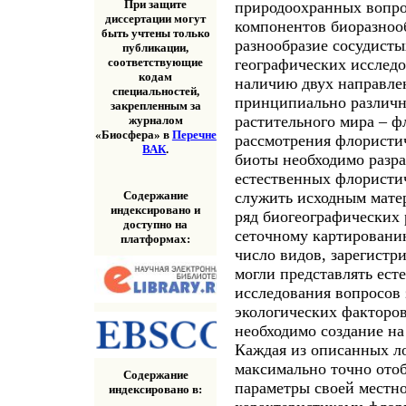
При защите
природоохранных вопро
диссертации могут
компонентов биоразноо
быть учтены только
разнообразие сосудисты
публикации,
географических исследо
соответствующие
кодам
наличию двух направле
специальностей,
принципиально различн
закрепленным за
растительного мира – ф
журналом
«Биосфера» в
Перечне
рассмотрения флористи
ВАК
.
биоты необходимо разр
естественных флористи
Содержание
служить исходным мате
индексировано и
ряд биогеографических
доступно на
сеточному картированию
платформах:
число видов, зарегистр
могли представлять ест
исследования вопросов 
экологических факторов
необходимо создание на
Каждая из описанных л
максимально точно ото
Содержание
параметры своей местн
индексировано в: