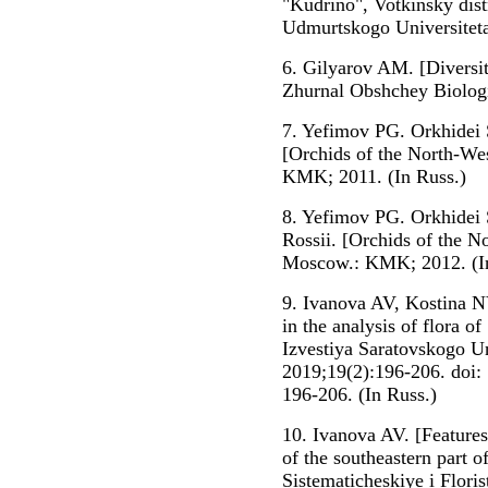
"Kudrino", Votkinsky dist
Udmurtskogo Universiteta
6. Gilyarov AM. [Diversit
Zhurnal Obshchey Biologi
7. Yefimov PG. Orkhidei
[Orchids of the North-We
KMK; 2011. (In Russ.)
8. Yefimov PG. Orkhidei
Rossii. [Orchids of the N
Moscow.: KMK; 2012. (In
9. Ivanova AV, Kostina 
in the analysis of flora 
Izvestiya Saratovskogo Un
2019;19(2):196-206. doi:
196-206. (In Russ.)
10. Ivanova AV. [Features 
of the southeastern part 
Sistematicheskiye i Flori