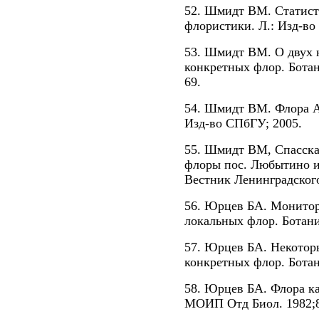
52. Шмидт ВМ. Статист
флористики. Л.: Изд-во
53. Шмидт ВМ. О двух 
конкретных флор. Ботан
69.
54. Шмидт ВМ. Флора А
Изд-во СПбГУ; 2005.
55. Шмидт ВМ, Спасска
флоры пос. Любытино и 
Вестник Ленинградского 
56. Юрцев БА. Монитор
локальных флор. Ботани
57. Юрцев БА. Некотор
конкретных флор. Ботан
58. Юрцев БА. Флора ка
МОИП Отд Биол. 1982;87