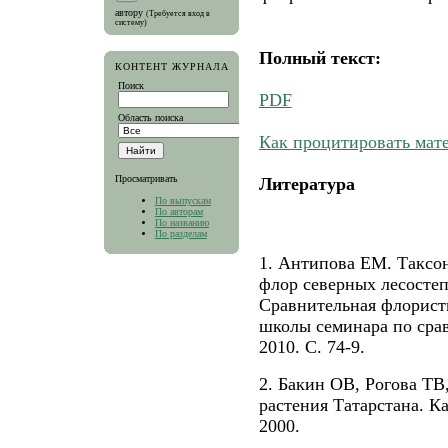
автору
(Требуется вход в
систему)
Полный текст:
КОНТЕНТ ЖУРНАЛА
Поиск
PDF
Область поиска
Как процитировать мат
Просматривать
Литература
По выпускам
По авторам
По названию
По разделам
1. Антипова ЕМ. Таксо
флор северных лесостеп
Сравнительная флорист
школы семинара по сра
2010. С. 74-9.
2. Бакин ОВ, Рогова ТВ
растения Татарстана. Ка
2000.