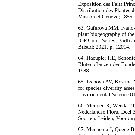
Exposition des Faits Prin
Distribution des Plantes d
Masson et Geneve; 1855. 
63. Gafurova MM, Ivanova
plant biogeography of the 
IOP Conf. Series: Earth 
Bristol; 2021. p. 12014.
64. Haeupler HE, Schonfel
Blütenpflanzen der Bundes
1988.
65. Ivanova AV, Kostina NV
for species diversity asse
Environmental Science 818
66. Meijden R, Weeda EJ,
Nederlandse Flora. Deel
Soorten. Leiden, Voorbur
67. Mennema J, Quene-Bot