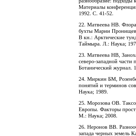
разнообразие: подходы 
Материалы конференци
1992. С. 41-52.
22. Матвеева НВ. Флора
бухты Марии Пронищево
В кн.: Арктические ту
Таймыра. Л.: Наука; 197
23. Матвеева НВ, Занох
северо-западной части 
Ботанический журнал. 19
24. Миркин БМ, Розенбе
понятий и терминов со
Наука; 1989.
25. Морозова ОВ. Такс
Европы. Факторы прос
М.: Наука; 2008.
26. Неронов ВВ. Разноо
запада черных земель К