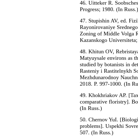
46. Uitteker R. Soobsche
Progress; 1980. (In Russ.
47. Stupishin AV, ed. Fi
Rayonirovaniye Srednego 
Zoning of Middle Volga R
Kazanskogo Universiteta; 
48. Khitun OV, Rebristaya
Matyuysale environs as t
studied by botanists in de
Rasteniy i Rastitelnykh 
Mezhdunarodnoy Nauchnoy
2018. P. 997-1000. (In Ru
49. Khokhriakov AP. [Taxo
comparative floristry]. B
(In Russ.)
50. Chernov YuI. [Biologi
problems]. Uspekhi Sovre
507. (In Russ.)