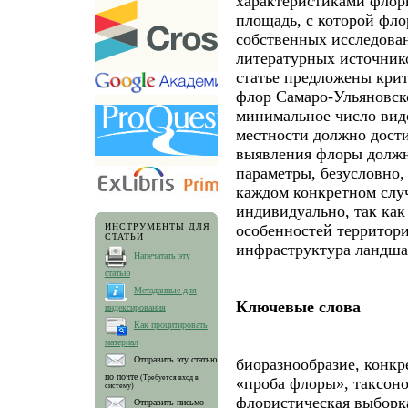
характеристиками флор
площадь, с которой фл
собственных исследован
литературных источнико
статье предложены крит
флор Самаро-Ульяновско
минимальное число вид
местности должно дости
выявления флоры должн
параметры, безусловно
каждом конкретном случ
индивидуально, так как
особенностей территори
ИНСТРУМЕНТЫ ДЛЯ
СТАТЬИ
инфраструктура ландшаф
Напечатать эту
статью
Метаданные для
Ключевые слова
индексирования
Как процитировать
материал
Отправить эту статью
биоразнообразие, конкр
по почте
(Требуется вход в
«проба флоры», таксон
систему)
флористическая выборк
Отправить письмо