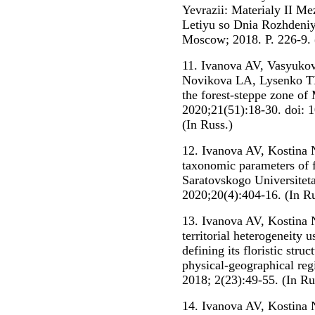
Yevrazii: Materialy II M
Letiyu so Dnia Rozhdeniy
Moscow; 2018. P. 226-9. 
11. Ivanova AV, Vasyuko
Novikova LA, Lysenko TM.
the forest-steppe zone of
2020;21(51):18-30. doi: 
(In Russ.)
12. Ivanova AV, Kostina
taxonomic parameters of f
Saratovskogo Universitet
2020;20(4):404-16. (In Ru
13. Ivanova AV, Kostina 
territorial heterogeneity u
defining its floristic str
physical-geographical re
2018; 2(23):49-55. (In Ru
14. Ivanova AV, Kostina