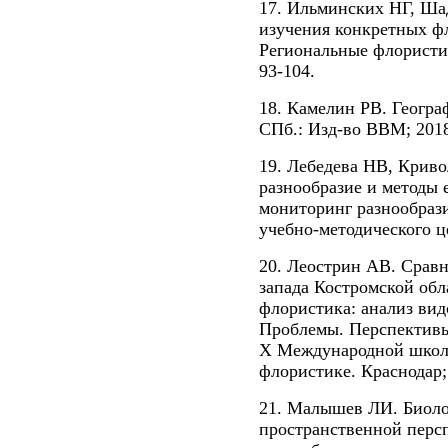
17. Ильминских НГ, Ша
изучения конкретных фл
Региональные флористич
93-104.
18. Камелин РВ. Геогра
СПб.: Изд-во ВВМ; 201
19. Лебедева НВ, Крив
разнообразие и методы е
мониторинг разнообрази
учебно-методического це
20. Леострин АВ. Срав
запада Костромской обл
флористика: анализ вид
Проблемы. Перспективы
X Международной школ
флористике. Краснодар; 
21. Малышев ЛИ. Биоло
пространственной персп