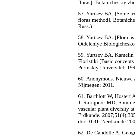
floras]. Botanicheskiy zhu
57. Yurtsev BA. [Some tre
floras method]. Botaniche
Russ.)
58. Yurtsev BA. [Flora as
Otdeleniye Biologicheskoy
59. Yurtsev BA, Kamelin
Floristiki [Basic concepts
Permskiy Universitet; 199
60. Anonymous. Nieuwe A
Nijmegen; 2011.
61. Barthlott W, Hostert
J, Rafiqpoor MD, Sommer
vascular plant diversity at
Erdkunde. 2007;51(4):30
doi:10.3112/erdkunde.200
62. De Candolle A. Geog