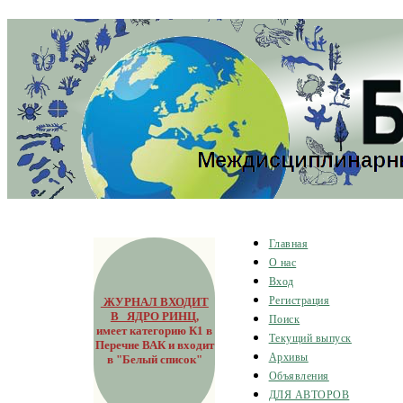
Главная
О нас
Вход
ЖУРНАЛ ВХОДИТ
Регистрация
В ЯДРО РИНЦ
,
Поиск
имеет категорию К1 в
Текущий выпуск
Перечне ВАК и входит
Архивы
в "Белый список"
Объявления
ДЛЯ АВТОРОВ