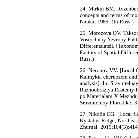
24. Mirkin BM, Rozenber
concepts and terms of m
Nauka; 1989. (In Russ.)
25. Morozova OV. Takso
Vostochnoy Yevropy Fakt
Differentsiatsii. [Taxono
Factors of Spatial Differ
Russ.)
26. Neronov VV. [Local fl
Kalmykia chernozem and i
analysis]. In: Sravnitelna
Raznoobraziya Rasteniy P
po Materialam X Mezhdu
Sravnitelnoy Floristike. K
27. Nikolin EG. [Local fl
Kystabyt Ridge, Northeast
Zhurnal. 2019;104(3):414-