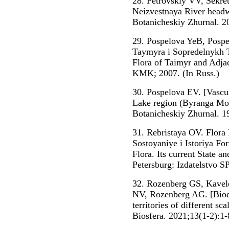
28. Petrovskiy VV, Sekret
Neizvestnaya River headw
Botanicheskiy Zhurnal. 20
29. Pospelova YeB, Pospe
Taymyra i Sopredelnykh Te
Flora of Taimyr and Adjac
KMK; 2007. (In Russ.)
30. Pospelova EV. [Vascul
Lake region (Byranga Mou
Botanicheskiy Zhurnal. 19
31. Rebristaya OV. Flor
Sostoyaniye i Istoriya Fo
Flora. Its current State a
Petersburg: Izdatelstvo 
32. Rozenberg GS, Kavel
NV, Rozenberg AG. [Biodiv
territories of different sc
Biosfera. 2021;13(1-2):1-