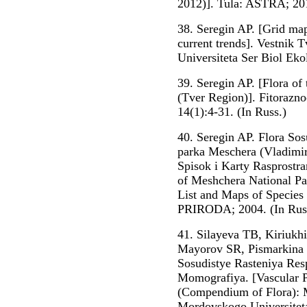
2012)]. Tula: ASTRA; 201
38. Seregin AP. [Grid map
current trends]. Vestnik
Universiteta Ser Biol Eko
39. Seregin AP. [Flora of 
(Tver Region)]. Fitorazn
14(1):4-31. (In Russ.)
40. Seregin AP. Flora So
parka Meschera (Vladimir
Spisok i Karty Rasprostra
of Meshchera National Pa
List and Maps of Species
PRIRODA; 2004. (In Rus
41. Silayeva TB, Kiriuk
Mayorov SR, Pismarkina
Sosudistye Rasteniya Res
Momografiya. [Vascular P
(Compendium of Flora): M
Mordovskogo Universiteta