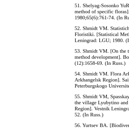
51. Shelyag-Sosonko YuR. 
method of specific floras
1980;65(6):761-74. (In Ru
52. Shmidt VM. Statistic
Floristiki. [Statistical M
Leningrad: LGU; 1980. (I
53. Shmidt VM. [On the tw
method development]. Bot
(12):1658-69. (In Russ.)
54. Shmidt VM. Flora Ark
Arkhangelsk Region]. Sain
Peterburgskogo Universite
55. Shmidt VM, Spasskaya
the village Lyubytino an
Region]. Vestnik Leningra
52. (In Russ.)
56. Yurtsev BA. [Biodivers