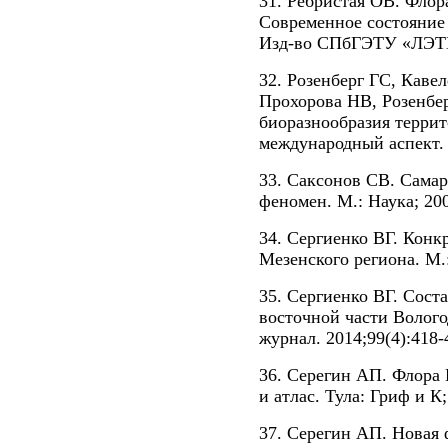
31. Ребристая ОВ. Флор
Современное состояние
Изд-во СПбГЭТУ «ЛЭТИ
32. Розенберг ГС, Каве
Прохорова НВ, Розенбер
биоразнообразия террит
международный аспект. Б
33. Саксонов СВ. Сама
феномен. М.: Наука; 20
34. Сергиенко ВГ. Кон
Мезенского региона. М.
35. Сергиенко ВГ. Сост
восточной части Волого
журнал. 2014;99(4):418-
36. Серегин АП. Флора
и атлас. Тула: Гриф и К;
37. Серегин АП. Новая 