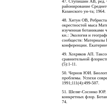
47. Ступишин АВ, ред.
районирование Среднего
Казанского ун-та; 1964.
48. Хитун ОВ, Ребриста
окрестностей мыса Мат
изученная ботаниками ч
кн.: Экология и геогра
сообществ: Материалы 
конференции. Екатеринб
49. Хохряков АП. Таксо
сравнительной флористи
(5):1-11.
50. Чернов ЮИ. Биологи
проблемы. Успехи совр
1991;111(4):499-507.
51. Шеляг-Сосонко ЮР.
конкретных флор. Ботан
74.