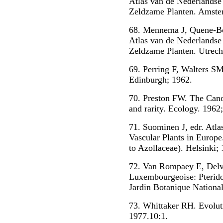
Atlas van de Nederlandse 
Zeldzame Planten. Amste
68. Mennema J, Quene-Bot
Atlas van de Nederlandse 
Zeldzame Planten. Utrech
69. Perring F, Walters SM
Edinburgh; 1962.
70. Preston FW. The Cano
and rarity. Ecology. 1962
71. Suominen J, edr. Atla
Vascular Plants in Europe.
to Azollaceae). Helsinki;
72. Van Rompaey E, Delvo
Luxembourgeoise: Pterido
Jardin Botanique National
73. Whittaker RH. Evolut
1977.10:1.