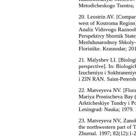
Metodicheskogo Tsentra; 2
20. Leostrin AV. [Comparat
west of Kostroma Region].
Analiz Vidovogo Raznoob
Perspektivy Sbornik Stat
Mezhdunarodnoy Shkoly-S
Floristike. Krasnodar; 201
21. Malyshev LI. [Biologic
perspective]. In: Biolog
Izucheniyu i Sokhraneni
i ZIN RAN. Saint-Petersbu
22. Matveyeva NV. [Flora 
Mariya Pronischeva Bay (
Arkticheskiye Tundry i P
Leningrad: Nauka; 1979. P
23. Matveyeva NV, Zanokh
the northwestern part of 
Zhurnal. 1997; 82(12):1-2