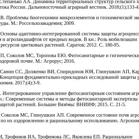
Степанько АА. Динамика территориальных структур сельского х
тока России. Дальневосточный аграрный вестник. 2018;(1);133-4
В. Проблемы биогеохимии микроэлементов и геохимической эк
уды. М.: Россельхозакадемия; 2009.
Основы адаптивно-интегрированной системы защиты агроценоз
м и агроландшафтов от вредных видов. В кн.: Роль мобилизации
ресурсов цветковых растений. Саратов; 2012. С. 180-95.
П, Соколов МС, Торопова ЕЮ. Фитосанитарные и гигиеническ
здоровой почве. М.: Агрорус; 2016.
 Санин СС, Долженко ВИ, Спиридонов ЮЯ, Глинушкин АП, Кар
Концепция фундаментально-прикладных исследований защиты 
имия. 2017;(4):3-9.
. Интегрированное управление фитосанитарным состоянием агр
кн.: Современные системы и методы фитосанитарной экспертизы
ащитой растений. Большие Вязёмы: ВНИИФ; 2015. С. 21-5.
 Соколов МС, Глинушкин АП. Современное состояние почв агр
 по их оздоровлению и рациональному использованию. Агрохими
М, Трофимов ИА, Трофимова ЛС, Яковлева ЕП. Рациональное