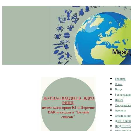
Главная
О нас
Вход
Регистраци
ЖУРНАЛ ВХОДИТ В ЯДРО
Поиск
РИНЦ
,
Текущий в
имеет категорию К1 в Перечне
Архивы
ВАК и входит в "Белый
Объявлени
список"
ДЛЯ АВТ
ПОДПИСК