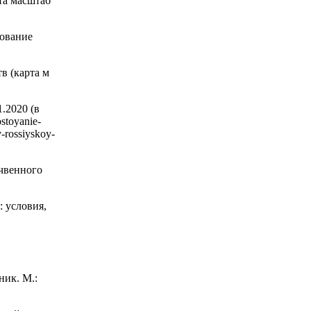
та масштаб
зование
в (карта м
.2020 (в
ostoyanie-
v-rossiyskoy-
чвенного
: условия,
ник. М.: