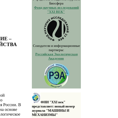
Биосфера
Фонд научных исследований
"XXI ВЕК"
ИЕ –
ЙСТВА
Соиздатели и информационные
партнеры:
Российская Экологическая
Академия
вой
го
ФНИ "XXI век"
я России. В
представляет: новый номер
на основе
журнала "МАШИНЫ И
логическое
МЕХАНИЗМЫ"