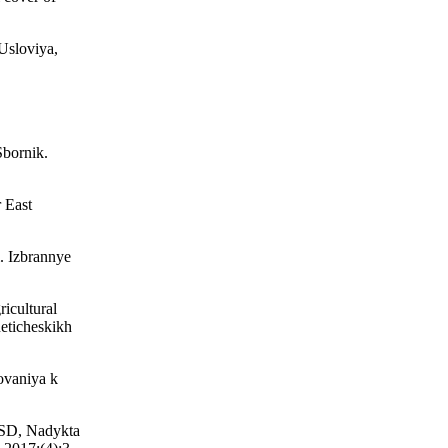
Usloviya,
Sbornik.
 East
. Izbrannye
icultural
neticheskikh
ovaniya k
 SD, Nadykta