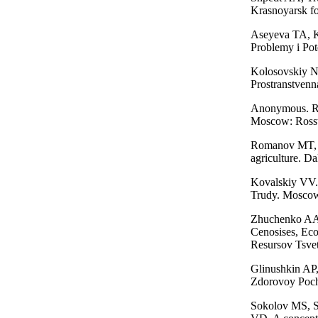
Krasnoyarsk fo
Aseyeva TA, K
Problemy i Pot
Kolosovskiy NN
Prostranstvenn
Anonymous. Reg
Moscow: Rossta
Romanov MT, St
agriculture. D
Kovalskiy VV.
Trudy. Moscow
Zhuchenko AA. 
Cenosises, Eco
Resursov Tsvet
Glinushkin AP,
Zdorovoy Poch
Sokolov MS, S