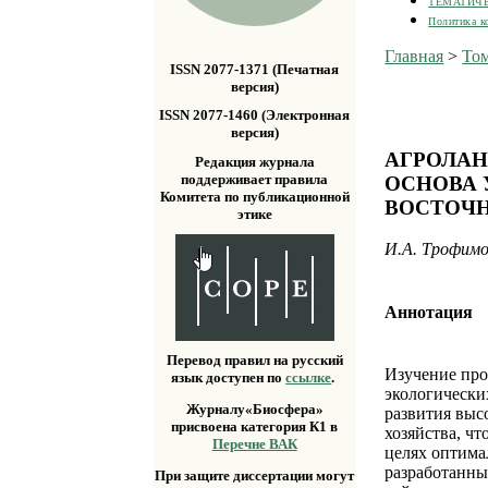
ТЕМАТИЧ
Политика к
Главная
>
Том
ISSN 2077-1371 (Печатная
версия)
ISSN 2077-1460 (Электронная
версия)
АГРОЛАН
Редакция журнала
поддерживает правила
ОСНОВА 
Комитета по публикационной
ВОСТОЧН
этике
И.А. Трофимов
Аннотация
Перевод правил на русский
Изучение про
язык доступен по
ссылке
.
экологически
Журналу«Биосфера»
развития выс
присвоена категория К1 в
хозяйства, ч
Перечне ВАК
целях оптима
разработанны
При защите диссертации могут