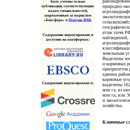
районировани
быть учтены только
природно-эко
публикации, соответствующие
кодам специальностей,
агроландшафт
закрепленным за журналом
экологическо
«Биосфера» в
Перечне ВАК
.
сельскохозяй
географическ
атлас почв Р
Содержание индексировано и
наблюдений, 
доступно на платформах:
агроландшафт
классификаци
земельным уг
Выделены зон
и кормовых р
приоритетов 
единиц район
кормовые угод
Содержание индексировано в:
выделены 162
млн га, из ни
млн га, или 
и экологичес
хозяйства.
Ключевые с