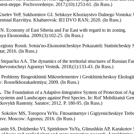
rest-steppe. Pochvovedenye. 2017;(10):1253-61. (In Russ.)
iselev YeP, Sukhomirov GI. Selskoye Khoziaystvo Dalnego Vostoka: 
entsial Razvitiya. Khabarovsk: IEI DVO RAN; 2020. (In Russ.)
. Economy of East Siberia and Far East with regard to its zoning.
aya Ekonomika. 2009:(3):102-25. (In Russ.)
iony Rossii. Sotsia'no-Ekonomicheskiye Pokazateli: Statisticheskiy 
t; 2016. (In Russ.)
epan'ko AA. The dynamics of the territorial structures of Russian Far
alnevostochnyi Agrarnyi Vestnik. 2018;(1):133-43. (In Russ.)
 Problemy Biogeokhimii Mikroelementov i Geokhimicheskoy Ekologii
: Rosselkhozakademiya; 2009. (In Russ.)
The Foundation of a Adaptive-Integrative System of Protection of Agr
systems and Landscapes against Pest Species. In: Rol' Mobilizatsii Ge
kovykh Rasteniy. Saratov; 2012. P. 180-95. (In Russ.)
 Sokolov MS, Toropova YeYu. Fitosanitarnye i Gigiyenicheskiye Treb
ve. Moscow: Agrorus; 2016. (In Russ.)
anin SS, Dolzhenko VI, Spiridonov YuYa, Glinushkin AP, Karakotov