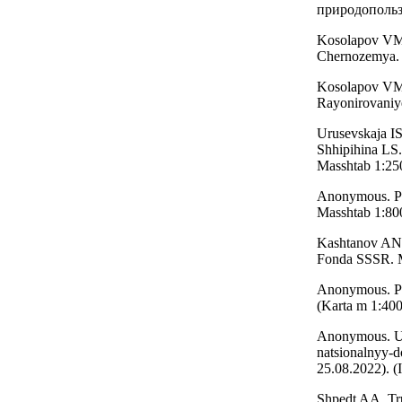
природопольз
Kosolapov VM,
Chernozemya. 
Kosolapov VM,
Rayonirovaniy
Urusevskaja I
Shhipihina LS
Masshtab 1:25
Anonymous. Pr
Masshtab 1:80
Kashtanov AN,
Fonda SSSR. M
Anonymous. Pr
(Karta m 1:40
Anonymous. URL
natsionalnyy-do
25.08.2022). (
Shpedt AA, Tru