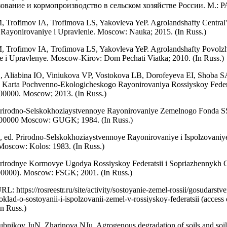
ование и кормопроизводство в сельском хозяйстве России. М.: Р
 Trofimov IA, Trofimova LS, Yakovleva YeP. Agrolandshafty Central
Rayonirovaniye i Upravlenie. Moscow: Nauka; 2015. (In Russ.)
 Trofimov IA, Trofimova LS, Yakovleva YeP. Agrolandshafty Povolz
e i Upravlenye. Moscow-Kirov: Dom Pechati Viatka; 2010. (In Russ.)
S, Aliabina IO, Viniukova VP, Vostokova LB, Dorofeyeva EI, Shoba S
. Karta Pochvenno-Ekologicheskogo Rayonirovaniya Rossiyskoy Federa
00000. Moscow; 2013. (In Russ.)
irodno-Selskokhoziaystvennoye Rayonirovaniye Zemelnogo Fonda S
00000 Moscow: GUGK; 1984. (In Russ.)
 ed. Prirodno-Selskokhoziaystvennoye Rayonirovaniye i Ispolzovani
oscow: Kolos: 1983. (In Russ.)
irodnye Kormovye Ugodya Rossiyskoy Federatsii i Sopriazhennykh 
00000). Moscow: FSGK; 2001. (In Russ.)
: https://rosreestr.ru/site/activity/sostoyanie-zemel-rossii/gosudarstv
klad-o-sostoyanii-i-ispolzovanii-zemel-v-rossiyskoy-federatsii (access 
In Russ.)
bnikov JuN, Zharinova NJu. Agrogenous degradation of soils and soil