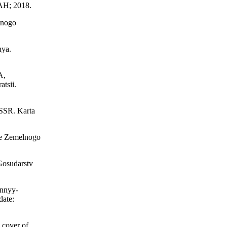
АН; 2018.
'nogo
hya.
A,
tsii.
SSR. Karta
ye Zemelnogo
Gosudarstv
ennyy-
date:
 cover of