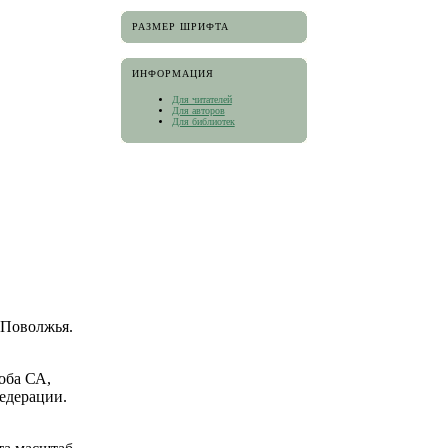
РАЗМЕР ШРИФТА
ИНФОРМАЦИЯ
Для читателей
Для авторов
Для библиотек
 Поволжья.
оба СА,
едерации.