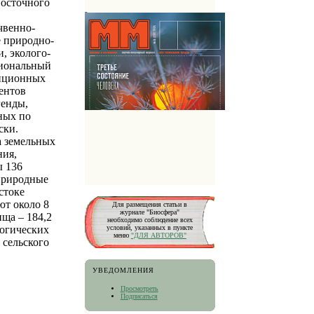
восточного
чвенно-
е природно-
, эколого-
циональный
анционных
ентов
генды,
ных по
ски.
а земельных
ния,
ы 136
 природные
стоке
ют около 8
Для размещения статьи в
журнале "Биосфера"
ища – 184,2
необходимо соблюдение всех
логических
условий, указанных в пункте
меню
"ДЛЯ АВТОРОВ"
 сельского
УВЕДОМЛЕНИЯ
Просмотреть
Подписаться