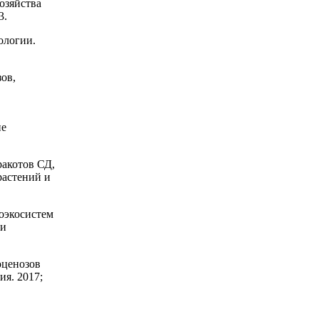
озяйства
3.
ологии.
ов,
ие
акотов СД,
растений и
оэкосистем
 и
оценозов
я. 2017;