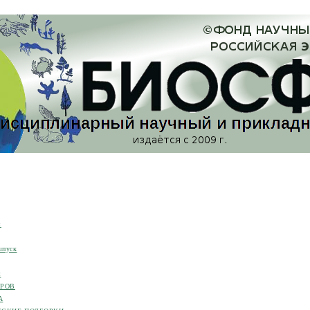
я
ыпуск
я
ОРОВ
А