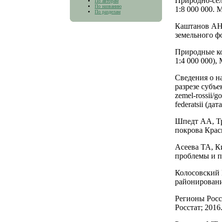
Природно-сел
По авторам
По названию
1:8 000 000. 
По разделам
Каштанов АН,
земельного ф
Природные ко
1:4 000 000),
Сведения о н
разрезе субъек
zemel-rossii/g
federatsii (да
Шпедт АА, Т
покрова Крас
Асеева ТА, К
проблемы и п
Колосовский 
районировани
Регионы Росс
Росстат; 2016