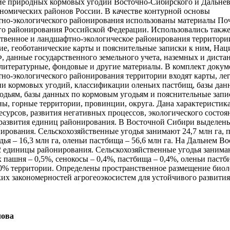
е природных кормовых угодий Восточно-Сибирского и Дальне
номических районов России. В качестве контурной основы
но-экологического районирования использованы материалы По
го районирования Российской Федерации. Использовались такж
ственное и ландшафтно-экологическое районирования территории
ие, геоботанические карты и пояснительные записки к ним, На
Ф, данные государственного земельного учета, наземных и дист
литературные, фондовые и другие материалы. В комплект докум
но-экологического районирования территории входят карты, ле
и кормовых угодий, классификации оленьих пастбищ, базы дан
одьям, базы данных по кормовым угодьям и пояснительные запи
ы, горные территории, провинции, округа. Дана характеристик
есурсов, развития негативных процессов, экологического состоя
развития единиц районирования. В Восточной Сибири выделен
ирования. Сельскохозяйственные угодья занимают 24,7 млн га,
ья – 16,3 млн га, оленьи пастбища – 56,6 млн га. На Дальнем Во
 единицы районирования. Сельскохозяйственные угодья занима
х пашня – 0,5%, сенокосы – 0,4%, пастбища – 0,4%, оленьи пастб
30% территории. Определены пространственное размещение био
ких закономерностей агрогеоэкосистем для устойчивого развития
лова