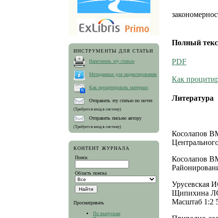
закономернос
Полный текс
ИНСТРУМЕНТЫ ДЛЯ СТАТЬИ
PDF
Напечатать эту статью
Метаданные для индексирования
Как процитир
Как процитировать материал
Литература
Отправить эту статью по почте
(Требуется вход в систему)
Отправить письмо автору
(Требуется вход в систему)
Косолапов В
Центрального
КОНТЕНТ ЖУРНАЛА
Поиск
Косолапов В
Районировани
Область поиска
Урусевская И
Щипихина ЛС.
Масштаб 1:2 5
Просматривать
По выпускам