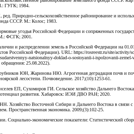
ьскохозяйственное районирование земельного фонда СССР. Кар
М.: ГУГК; 1984.
 ред. Природно-сельскохозяйственное районирование и исполь
онда СССР. М.: Колос; 1983.
рмовые угодья Российской Федерации и сопряженных государст
 М.: ФСГК; 2001.
аличии и распределении земель в Российской Федерации на 01.01
тов Российской Федерации). URL: https://rosreestr.ru/site/activity/s
osudarstvennyy-natsionalnyy-doklad-o-sostoyanii-i-ispolzovanii-zemel-
та обращения: 25.08.2022).
рубников ЮН, Жаринова НЮ. Агрогенная деградация почв и по
ноярской лесостепи. Почвоведение. 2017;(10):1253-61.
иселев ЕП, Сухомиров ГИ. Сельское хозяйство Дальнего Востока
отенциал развития. Хабаровск: ИЭИ ДВО РАН; 2020.
НН. Хозяйство Восточной Сибири и Дальнего Востока в связи с
ем. Пространственная экономика. 2009;(3):102-25.
ии. Социально-экономические показатели: Статистический сбор
.