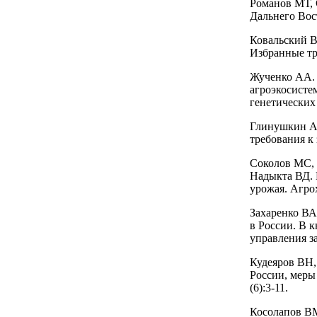
Романов МТ, 
Дальнего Вос
Ковальский В
Избранные тр
Жученко АА. 
агроэкосисте
генетических 
Глинушкин А
требования к 
Соколов МС,
Надыкта ВД. 
урожая. Агрох
Захаренко ВА
в России. В 
управления з
Кудеяров ВН,
России, меры
(6):3-11.
Косолапов В