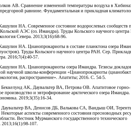
лков АВ. Сравнение изменений температуры воздуха в Хибинах
редгорной равнине. Фундаментальная и прикладная климатоло
Кашулин НА. Современное состояние водорослевых сообществ п
 Кольской АЭС (оз. Имандра). Труды Кольского научного центра
ология Севера. 2013;3(16):68-96.
Кашулин НА. Цианопрокариоты в составе планктона озера Иман
луостров). Труды Кольского научного центра РАН. Сер. Приклад
ра. 2016;7(4):40-57.
Кашулин НА. Цианопрокариоты озера Имандра. Тезисы докладо
ой научной школы-конференции «Цианопрокариоты (цианобакт
экология, распространение». Апатиты; 2016. С. 54-5.
Беккелунд АK, Даувальтер ВА, Петрова ОВ. Апатитовое горно-
ое производство и эвтрофирование арктического озера Имандра.
ономика. 2019;3(35):16-34.
Даувальтер ВА, Денисов ДБ, Валькова СА, Вандыш ОИ, Терент
Некоторые аспекты современного состояния пресноводных рес
бласти. Вестник Мурманского государственного технического
 2013;16(1):98-107.