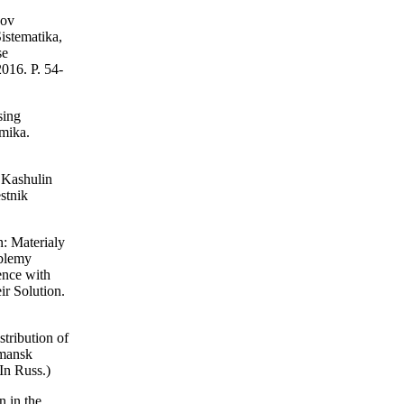
dov
istematika,
se
016. P. 54-
sing
omika.
 Kashulin
stnik
n: Materialy
oblemy
ence with
ir Solution.
tribution of
rmansk
In Russ.)
 in the