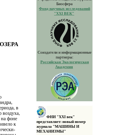
Биосфера
Фонд научных исследований
"XXI ВЕК"
ОЗЕРА
Соиздатели и информационные
партнеры:
Российская Экологическая
Академия
о
андра,
ериода, в
 воздуха,
ФНИ "XXI век"
 на фоне
представляет: новый номер
ривело к
журнала "МАШИНЫ И
ически-
МЕХАНИЗМЫ"
стороны