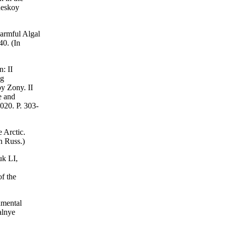
heskoy
armful Algal
40. (In
: II
ng
y Zony. II
e and
020. P. 303-
 Arctic.
n Russ.)
uk LI,
f the
nmental
alnye