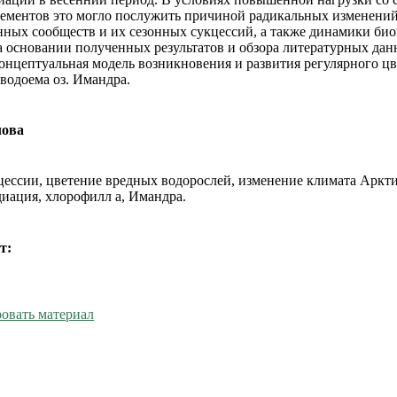
ементов это могло послужить причиной радикальных изменени
ных сообществ и их сезонных сукцессий, а также динамики би
а основании полученных результатов и обзора литературных да
онцептуальная модель возникновения и развития регулярного ц
 водоема оз. Имандра.
лова
цессии, цветение вредных водорослей, изменение климата Аркт
диация, хлорофилл а, Имандра.
т:
овать материал