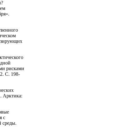
и?
ием
бря».
твенного
ическом
тезирующих
ктического
одной
ыми рисками
. С. 198-
ческих
. Арктика:
овые
я с
 среды.