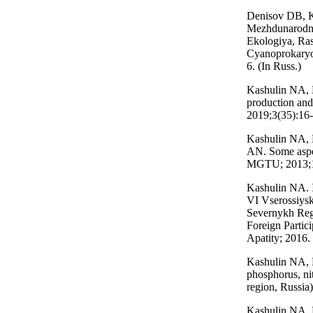
Denisov DB, K
Mezhdunarodnoy
Ekologiya, Ras
Сyanoprokaryot
6. (In Russ.)
Kashulin NA, 
production and
2019;3(35):16-
Kashulin NA, 
AN. Some aspec
MGTU; 2013;16
Kashulin NA. Is
VI Vserossiys
Severnykh Regi
Foreign Partic
Apatity; 2016. 
Kashulin NA, B
phosphorus, ni
region, Russia)
Kashulin NA, D