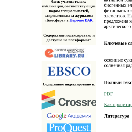
быть учтены только
биогенных эл
публикации, соответствующие
фитопланктон
кодам специальностей,
элементов. Н
закрепленным за журналом
«Биосфера» в
Перечне ВАК
.
предложена к
арктического
Содержание индексировано и
доступно на платформах:
Ключевые с
сезонные сук
солнечная ра
Полный текс
Содержание индексировано в:
PDF
Как процитир
Литература