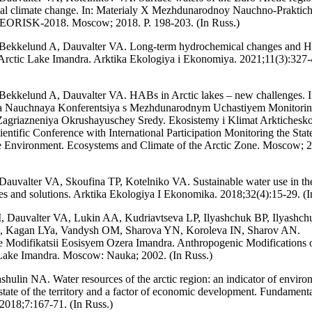
bal climate change. In: Materialy X Mezhdunarodnoy Nauchno-Praktic
GEORISK-2018. Moscow; 2018. P. 198-203. (In Russ.)
Bekkelund A, Dauvalter VA. Long-term hydrochemical changes and H
Arctic Lake Imandra. Arktika Ekologiya i Ekonomiya. 2021;11(3):327-
ekkelund A, Dauvalter VA. HABs in Arctic lakes – new challenges. In
a Nauchnaya Konferentsiya s Mezhdunarodnym Uchastiyem Monitori
Zagriazneniya Okrushayuschey Sredy. Ekosistemy i Klimat Arktichesko
entific Conference with International Participation Monitoring the Stat
he Environment. Ecosystems and Climate of the Arctic Zone. Moscow; 2
auvalter VA, Skoufina TP, Kotelniko VA. Sustainable water use in the
 and solutions. Arktika Ekologiya I Ekonomika. 2018;32(4):15-29. (I
, Dauvalter VA, Lukin AA, Kudriavtseva LP, Ilyashchuk BP, Ilyashch
, Kagan LYa, Vandysh OM, Sharova YN, Koroleva IN, Sharov AN.
Modifikatsii Eosisyem Ozera Imandra. Anthropogenic Modifications o
Lake Imandra. Moscow: Nauka; 2002. (In Russ.)
shulin NA. Water resources of the arctic region: an indicator of enviro
 state of the territory and a factor of economic development. Fundament
 2018;7:167-71. (In Russ.)