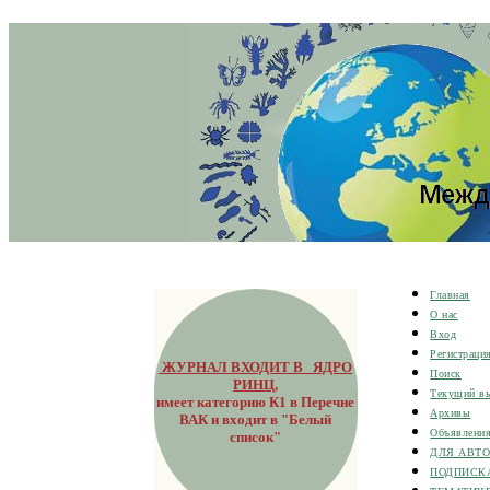
Главная
О нас
Вход
Регистраци
ЖУРНАЛ ВХОДИТ В ЯДРО
Поиск
РИНЦ
,
Текущий в
имеет категорию К1 в Перечне
Архивы
ВАК и входит в "Белый
Объявлени
список"
ДЛЯ АВТ
ПОДПИСК