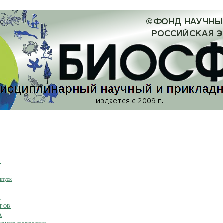
я
ыпуск
я
ОРОВ
А