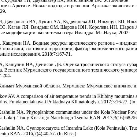
Скуфьина ТП, Даувальтер ВА, Котельников ВА. Устойчивое
ние в Арктике. Новые подходы и решения. Арктика: экология и 
29.
, Даувальтер ВА, Лукин АА, Кудрявцева ЛП, Ильящук БП, Иль
СС, Каган ЛЯ, Вандыш ОМ, Шарова ЮН, Королева ИН, Шаров 
е модификации экосистемы озера Имандра. М.: Наука; 2002.
 Кашулин НА. Водные ресурсы арктического региона – индика
й политики, состояния территории, фактор экономического разви
ные исследования. 2018;7:167-71.
А, Кашулин НА, Денисов ДБ. Оценка трофического статуса суба
а. Вестник Мурманского государственного технического универс
7-204.
Климат Мурманской области. Мурманск: Мурманское книжное из
ov AV. A comparison of air temperature trends in Khibiny mountains 
ains. Fundamentalnaya i Prikladnaya Klimatologiya. 2017;3:16-27. (In 
ashulin NA. Phytoplankton communities under the Kola Nuclear Powe
ra Lake). Trudy Kolskogo Nauchnogo Tsentra RAN. 2013;3(16):68-96.
ashulin NA. Cyanoprocaryota of Imandra Lake (Kola Peninsula). Tr
ntra RAN. 2016;7(4):40-57. (In Russ.)