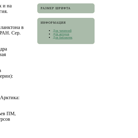
 и на
РАЗМЕР ШРИФТА
гия.
ИНФОРМАЦИЯ
ланктона в
Для читателей
 РАН. Сер.
Для авторов
Для библиотек
дра
ная
в
ерии):
 Арктика:
ьев ПМ,
урсов