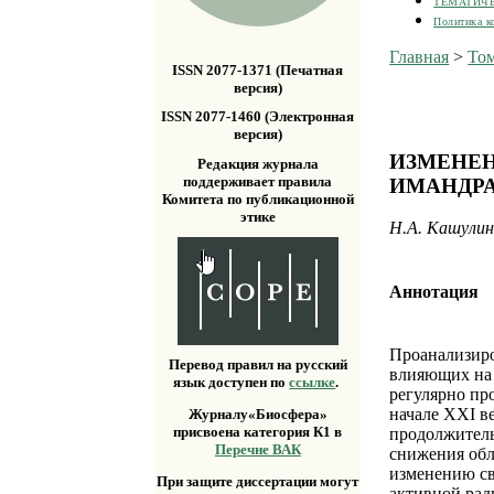
ТЕМАТИЧ
Политика к
Главная
>
Том
ISSN 2077-1371 (Печатная
версия)
ISSN 2077-1460 (Электронная
версия)
ИЗМЕНЕН
Редакция журнала
поддерживает правила
ИМАНДР
Комитета по публикационной
этике
Н.А. Кашулин,
Аннотация
Проанализиро
Перевод правил на русский
влияющих на 
язык доступен по
ссылке
.
регулярно пр
начале XXI в
Журналу«Биосфера»
присвоена категория К1 в
продолжитель
Перечне ВАК
снижения обл
изменению св
При защите диссертации могут
активной рад