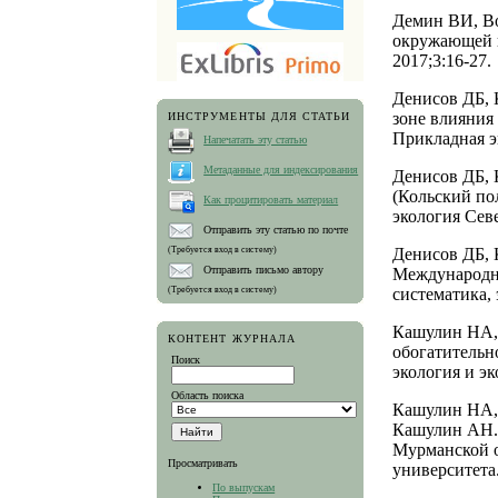
Демин ВИ, Во
окружающей п
2017;3:16-27.
Денисов ДБ, 
зоне влияния
ИНСТРУМЕНТЫ ДЛЯ СТАТЬИ
Прикладная эк
Напечатать эту статью
Метаданные для индексирования
Денисов ДБ, 
(Кольский по
Как процитировать материал
экология Севе
Отправить эту статью по почте
(Требуется вход в систему)
Денисов ДБ, 
Отправить письмо автору
Международн
(Требуется вход в систему)
систематика, 
Кашулин НА, 
КОНТЕНТ ЖУРНАЛА
обогатительн
Поиск
экология и эк
Область поиска
Кашулин НА, 
Кашулин АН. 
Мурманской о
Просматривать
университета.
По выпускам