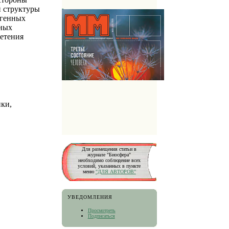
й структуры
огенных
нных
ветения
ики,
Для размещения статьи в
журнале "Биосфера"
необходимо соблюдение всех
условий, указанных в пункте
меню
"ДЛЯ АВТОРОВ"
УВЕДОМЛЕНИЯ
Просмотреть
Подписаться