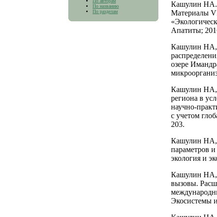
По авторам
Кашулин НА. 
По названию
По разделам
Материалы VI
«Экологическ
Апатиты; 2016
Кашулин НА, 
распределени
озере Имандр
микроорганизм
Кашулин НА, 
региона в ус
научно-практ
с учетом гло
203.
Кашулин НА, 
параметров и
экология и эк
Кашулин НА, 
вызовы. Расш
международны
Экосистемы и