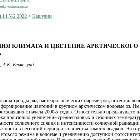
ЕСКИЕ ПОДБОРКИ
онфиденциальности
 14 №2 2022
>
Кашулин
ИЯ КЛИМАТА И ЦВЕТЕНИЕ АРКТИЧЕСКОГО 
А
 А.К. Беккелунд
ваны тренды ряда метеорологических параметров, потенциальн
формирование цветений в крупном арктическом водоеме оз. Им
оисходящих с начала 2000-х годов. Относительно предыдущего п
ека произошло увеличение среднегодовых и сезонных температур
ности солнечного сияния и интенсивности солнечной радиации
ачности в весенний период и количества зимних осадков. Это п
етового режима в водоеме и увеличению доступной фотосинтет
иации в весенний период. В условиях повышенной нагрузки со 