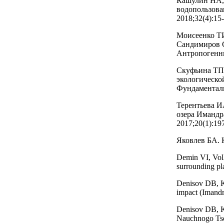
Кашулин НА, 
водопользова
2018;32(4):15-
Моисеенко ТИ
Сандимиров 
Антропогенны
Скуфьина ТП,
экологическо
Фундаменталь
Терентьева И
озера Имандр
2017;20(1):19
Яковлев БА. 
Demin VI, Volk
surrounding pl
Denisov DB, K
impact (Imand
Denisov DB, K
Nauchnogo Tse