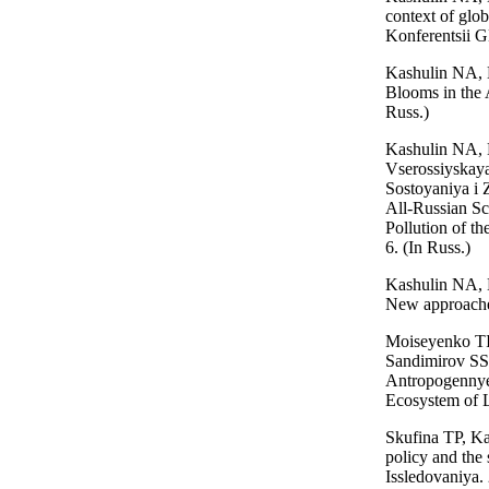
context of glo
Konferentsii 
Kashulin NA, 
Blooms in the 
Russ.)
Kashulin NA, B
Vserossiyskay
Sostoyaniya i 
All-Russian Sci
Pollution of t
6. (In Russ.)
Kashulin NA, D
New approaches
Moiseyenko TI
Sandimirov SS
Antropogennye 
Ecosystem of 
Skufina TP, Ka
policy and the
Issledovaniya.