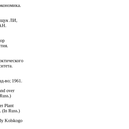
экономика.
ящук ЛИ,
АН.
тор
тия.
рктического
итета.
д-во; 1961.
and over
Russ.)
r Plant
 (In Russ.)
udy Kolskogo