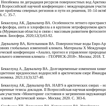
Неизбежна ли деградация ресурсов поверхностных вод Арктик
 Всероссийской научной конференции с международным участ
ие проблемы северных регионов и пути их решения, 10–14 октя
. С. 35-7.
Беккелунд АК, Даувальтер ВА. Особенности летнего пространс
я фосфора, азота и хлорофилла а в крупном эвтрофируемом аркт
а (Мурманская область) в связи с массовым развитием фотосин
ов. Биосфера. 2020;12(3):63-92.
Даувальтер ВА, Котельников ВА. Поверхностные воды Евро-Ар
ловиях глобальных изменений климата. Материалы X Междунар
ической конференции «Анализ, прогноз и управление природн
бального изменения климата – ГЕОРИСК-2018». Москва; 2018. Т. 2
Беккелунд А, Даувальтер ВА. Долговременные изменения хими
 цветение вредоносных водорослей в арктическом озере Имандра
ономика. 2021;11(3):327-40.
Беккелунд АК, Даувальтер ВА. HAB'S в арктических озерах – н
иренные тезисы докладов. II Всероссийская научная конференци
м участием «Мониторинг состояния и загрязнения окружающей
 климат Арктической зоны». Москва; 2020. С. 303-6.