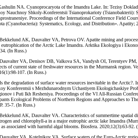
ashulin NA. Cyanoprocaryota of the Imandra Lake. In: Tezisy Dokla
 Nauchnoy Shkoly-Konferentsii Tsianoprokarioty (Tsianobakterii): S
prostraneniye. Proceedings of the International Conference Field Cour
a (Cyanobacteria): Systematics, Ecology, and Distribution». Apatity; 2
Bekkelund AK, Dauvalter VA, Petrovа OV. Apatite mining and proces
 eutrophication of the Arctic Lake Imandra. Arktika Ekologiya i Ekon
34. (In Russ.)
Dauvalter VA, Denisov DB, Valkova SA, Vandysh OI, Terentyev PM,
ts of current state of freshwater resources in the Murmansk region. Ve
(1):98-107. (In Russ.)
 the degradation of surface water resources inevitable in the Arctic?. I
koy Konferentsii s Mezhdunarodnym Uchastiyem Ekologichaskiye Pr
onov i Puti Ikh Resheniya. Proceedings of the VI All-Russian Confer
ipants Ecological Problems of Northern Regions and Approaches to The
P. 35-7. (In Russ.)
ekkelund AK, Dauvalter VA. Characteristics of summertime spatial dis
trogen and chlorophyll-a in a major eutrophic arctic lake Imandra (Mu
 as associated with harmful algal blooms. Biosfera. 2020;12(3):63-92. (
auvalter VA, Kotelnikov VA. Surface waters of the Euro-Arctic region