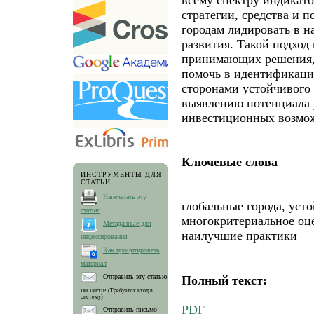
стратегии, средства и п
городам лидировать в н
развития. Такой подход
принимающих решения, 
помочь в идентификаци
сторонами устойчивого 
выявлению потенциала 
инвестиционных возмож
Ключевые слова
ИНСТРУМЕНТЫ ДЛЯ
СТАТЬИ
Напечатать эту
глобальные города, усто
статью
многокритериальное оц
Метаданные для
наилучшие практики
индексирования
Как процитировать
материал
Полный текст:
Отправить эту статью
по почте
(Требуется вход в
систему)
PDF
Отправить письмо