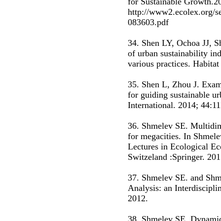
for Sustainable Growth.2
http://www2.ecolex.org/s
083603.pdf
34. Shen LY, Ochoa JJ, S
of urban sustainability i
various practices. Habitat
35. Shen L, Zhou J. Exami
for guiding sustainable ur
International. 2014; 44:1
36. Shmelev SE. Multidim
for megacities. In Shmel
Lectures in Ecological Ec
Switzeland :Springer. 201
37. Shmelev SE. and Shme
Analysis: an Interdiscipl
2012.
38. Shmelev SE. Dynamic 