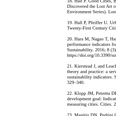
18. Hall P. Good Cities, 
Discovered the Lost Art 
Environment Series). Lon
19. Hall P, Pfeiffer U. U
Twenty-First Century Cit
20. Hara M, Nagao T, Ha
performance indicators for
Sustainability. 2016; 8 (3)
https://doi.org/10.3390/
21. Kierstead J, and Lea
theory and practice: a ser
sustainability indicators
329–340.
22. Klopp JM, Petretta D
development goal: Indicat
measuring cities. Cities. 
23. Manitiu DN, Pedrini 