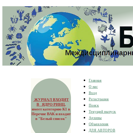
Главная
О нас
Вход
ЖУРНАЛ ВХОДИТ
Регистрация
В ЯДРО РИНЦ
,
Поиск
имеет категорию К1 в
Текущий выпуск
Перечне ВАК и входит
Архивы
в "Белый список"
Объявления
ДЛЯ АВТОРОВ