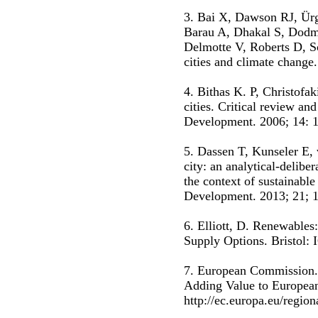
3. Bai X, Dawson RJ, Ürg
Barau A, Dhakal S, Dodm
Delmotte V, Roberts D, Sch
cities and climate change
4. Bithas K. P, Christofa
cities. Critical review an
Development. 2006; 14: 
5. Dassen T, Kunseler E,
city: an analytical-delibe
the context of sustainabl
Development. 2013; 21; 
6. Elliott, D. Renewables
Supply Options. Bristol: 
7. European Commission. 
Adding Value to European
http://ec.europa.eu/regio