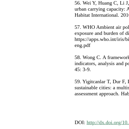
56. Wei Y, Huang C, Li J,
urban carrying capacity: A
Habitat International. 201
57. WHO Ambient air poll
exposure and burden of di
https://apps.who.int/iri
eng.pdf
58. Wong C. A framework f
indicators, analysis and p
45: 3-9.
59. Yigitcanlar T, Dur F,
sustainable cities: a multi
assessment approach. Habi
DOI:
http://dx.doi.org/10