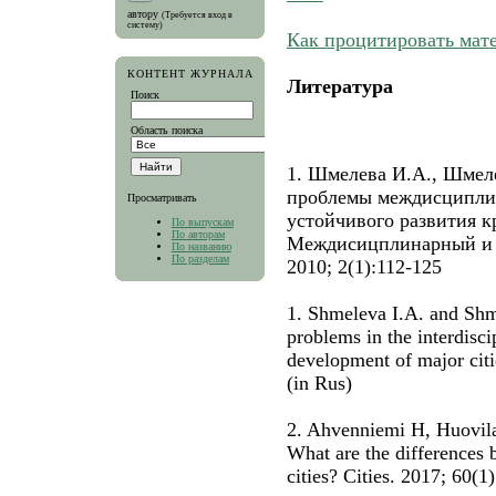
автору
(Требуется вход в
систему)
Как процитировать мат
КОНТЕНТ ЖУРНАЛА
Литература
Поиск
Область поиска
1. Шмелева И.А., Шмел
проблемы междисципли
Просматривать
устойчивого развития к
По выпускам
По авторам
Междисицплинарный и 
По названию
По разделам
2010; 2(1):112-125
1. Shmeleva I.A. and Shm
problems in the interdisci
development of major citi
(in Rus)
2. Ahvenniemi H, Huovila
What are the differences 
cities? Cities. 2017; 60(1