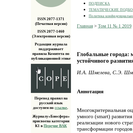
ПОДПИСКА
ТЕМАТИЧЕСКИЕ ПОДБ
Политика конфиденциальн
ISSN 2077-1371
(Печатная версия)
Главная
>
Том 11 № 1 2019
ISSN 2077-1460
(Электронная версия)
Редакция журнала
поддерживает
Глобальные города: 
правила Комитета по
публикационной этике
устойчивого развити
И.А. Шмелева, С.Э. Шм
Аннотация
Перевод правил на
русский язык
доступен по
ссылке
.
Многокритериальная оце
умного (smart) развития
Журналу«Биосфера»
присвоена категория
реализации нового стра
К1 в
Перечне ВАК
трансформации городов