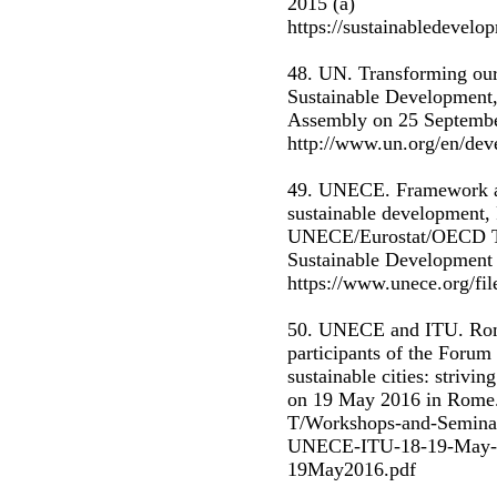
2015 (a)
https://sustainabledeve
48. UN. Transforming our
Sustainable Development,
Assembly on 25 Septembe
http://www.un.org/en/de
49. UNECE. Framework an
sustainable development, 
UNECE/Eurostat/OECD Ta
Sustainable Development
https://www.unece.org/f
50. UNECE and ITU. Rom
participants of the Foru
sustainable cities: strivi
on 19 May 2016 in Rome. 
T/Workshops-and-Semina
UNECE-ITU-18-19-May-2
19May2016.pdf