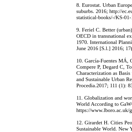
8. Eurostat. Urban Europe.
suburbs. 2016; http://ec.
statistical-books/-/KS-01
9. Feriel C. Better (urban)
OECD in transnational exc
1970. International Plann
June 2016 [S.l.] 2016; 17
10. García-Fuentes MÁ, Q
Compere P, Degard C, Tom
Characterization as Basis
and Sustainable Urban R
Procedia.2017; 111 (1): 8
11. Globalization and wor
World According to GaW
https://www.lboro.ac.uk/
12. Girardet H. Cities Peo
Sustainable World. New Y