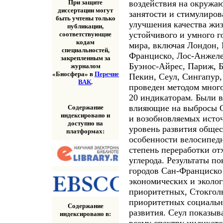
воздействия на окружа
При защите
диссертации могут
занятости и стимулиров
быть учтены только
улучшения качества жиз
публикации,
устойчивого и умного го
соответствующие
кодам
мира, включая Лондон, 
специальностей,
Франциско, Лос-Анжеле
закрепленным за
Буэнос-Айрес, Париж, Б
журналом
«Биосфера» в
Перечне
Пекин, Сеул, Сингапур
ВАК
.
проведен методом мног
20 индикаторам. Были 
влияющие на выбросы CO
Содержание
индексировано и
и возобновляемых источ
доступно на
уровень развития общес
платформах:
особенности велосипед
степень переработки от
углерода. Результаты п
городов Сан-Франциско
экономических и эколог
приоритетных, Стокголь
приоритетных социальн
Содержание
развития. Сеул показыв
индексировано в:
всему спектру индикато