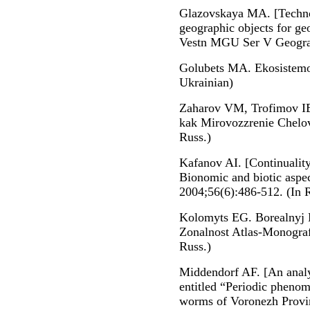
Glazovskaya MA. [Techno
geographic objects for ge
Vestn MGU Ser V Geograf
Golubets MA. Ekosistemol
Ukrainian)
Zaharov VM, Trofimov IE
kak Mirovozzrenie Chelov
Russ.)
Kafanov AI. [Continuality
Bionomic and biotic aspe
2004;56(6):486-512. (In R
Kolomyts EG. Borealnyj 
Zonalnost Atlas-Monogra
Russ.)
Middendorf AF. [An analy
entitled “Periodic phenome
worms of Voronezh Provin