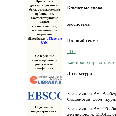
При защите
диссертации могут
Ключевые слова
быть учтены только
публикации,
соответствующие
кодам
экосистемы
специальностей,
закрепленным за
журналом
«Биосфера» в
Перечне
Полный текст:
ВАК
.
PDF
Содержание
индексировано и
Как процитировать мат
доступно на
платформах:
Литература
Беклемишев ВН. Возбуд
биоценозов. Зоол. журн.
Содержание
Беклемишев ВН. Об об
индексировано в:
жизни. Бюлл. МОИП, отд