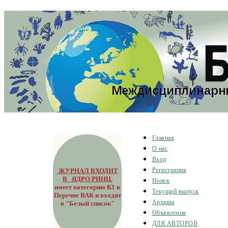
Главная
О нас
Вход
ЖУРНАЛ ВХОДИТ
Регистрация
В ЯДРО РИНЦ
,
Поиск
имеет категорию К1 в
Текущий выпуск
Перечне ВАК и входит
Архивы
в "Белый список"
Объявления
ДЛЯ АВТОРОВ