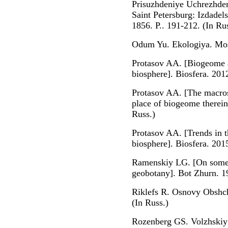
Prisuzhdeniye Uchrezhd
Saint Petersburg: Izdade
1856. P.. 191-212. (In Rus
Odum Yu. Ekologiya. Mos
Protasov AA. [Biogeome as
biosphere]. Biosfera. 201
Protasov AA. [The macrost
place of biogeome therein
Russ.)
Protasov AA. [Trends in t
biosphere]. Biosfera. 201
Ramenskiy LG. [On some p
geobotany]. Bot Zhurn. 1
Riklefs R. Osnovy Obshc
(In Russ.)
Rozenberg GS. Volzhskiy