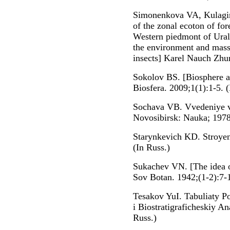
Simonenkova VA, Kulagin 
of the zonal ecoton of for
Western piedmont of Ural
the environment and massi
insects] Karel Nauch Zhur
Sokolov BS. [Biosphere as
Biosfera. 2009;1(1):1-5. (
Sochava VB. Vvedeniye v
Novosibirsk: Nauka; 1978
Starynkevich KD. Stroye
(In Russ.)
Sukachev VN. [The idea o
Sov Botan. 1942;(1-2):7-1
Tesakov YuI. Tabuliaty Po
i Biostratigraficheskiy A
Russ.)