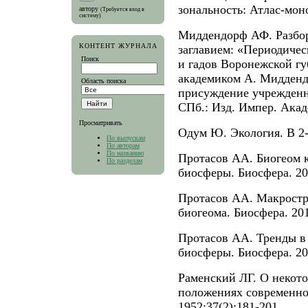
зональность: Атлас-моно
автору
(Требуется вход в
систему)
Миддендорф АФ. Разбор
КОНТЕНТ ЖУРНАЛА
заглавием: «Периодичес
Поиск
и гадов Воронежской г
академиком А. Миддендо
Область поиска
присуждение учрежденн
СПб.: Изд. Импер. Акаде
Просматривать
Одум Ю. Экология. В 2-
По выпускам
По авторам
По названию
Протасов АА. Биогеом 
По разделам
биосферы. Биосфера. 201
Протасов АА. Макростр
биогеома. Биосфера. 201
Протасов АА. Тренды в
биосферы. Биосфера. 201
Раменский ЛГ. О некот
положениях современной
1952;37(2):181-201.