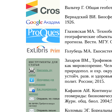
Вальтер Г. Общая геобо
Вернадский ВИ. Биосфера
1926.
Глазовская МА. Техноб
географические объект
прогноза. Вестн. МГУ. С
Голубець МА. Екосистемо
Захаров ВМ., Трофимов 
ИНСТРУМЕНТЫ ДЛЯ
как мировоззрение. Чел
СТАТЬИ
природопол. и охр. окр
Напечатать эту
статью
устойч. разв. и здоровь
Метаданные для
полит. России; 2015.
индексирования
Как процитировать
Кафанов АИ. Континуал
материал
геомериды: биономичес
Отправить эту статью
Журн. общ. биол. 2004;5
по почте
(Требуется вход в
систему)
Коломыц ЭГ. Бореальны
Отправить письмо