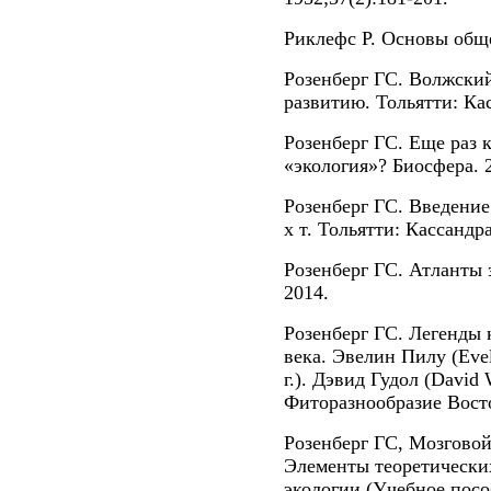
Риклефс Р. Основы обще
Розенберг ГС. Волжский
развитию. Тольятти: Кас
Розенберг ГС. Еще раз к
«экология»? Биосфера. 2
Розенберг ГС. Введение
х т. Тольятти: Кассандра
Розенберг ГС. Атланты 
2014.
Розенберг ГС. Легенды
века. Эвелин Пилу (Evel
г.). Дэвид Гудол (David W
Фиторазнообразие Восто
Розенберг ГС, Мозговой
Элементы теоретически
экологии (Учебное посо