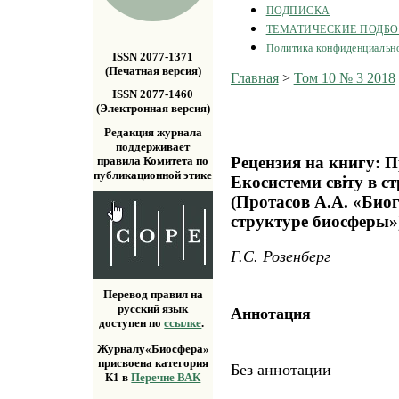
ПОДПИСКА
ТЕМАТИЧЕСКИЕ ПОДБ
Политика конфиденциальн
ISSN 2077-1371
(Печатная версия)
Главная
>
Том 10 № 3 2018
ISSN 2077-1460
(Электронная версия)
Редакция журнала
поддерживает
Рецензия на книгу: П
правила Комитета по
публикационной этике
Екосистеми світу в с
(Протасов А.А. «Био
структуре биосферы»
Г.С. Розенберг
Перевод правил на
русский язык
Аннотация
доступен по
ссылке
.
Журналу«Биосфера»
присвоена категория
Без аннотации
К1 в
Перечне ВАК