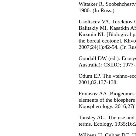
Wittaker R. Soobshchestv
1980. (In Russ.)
Usoltscev VA, Terekhov
Balitskiy MI, Kasatkin 
Kuzmin NI. [Biological pr
the boreal ecotone]. Khv
2007;24(1):42-54. (In Rus
Goodall DW (ed.). Ecosys
Australia): CSIRO; 1977-
Odum EP. The «tehno-eco
2001;82:137-138.
Protasov AA. Biogeomes o
elements of the biosphere
Noospherology. 2016;27(1
Tansley AG. The use and 
terms. Ecology. 1935;16:
Wilkens H, Culver DC, H