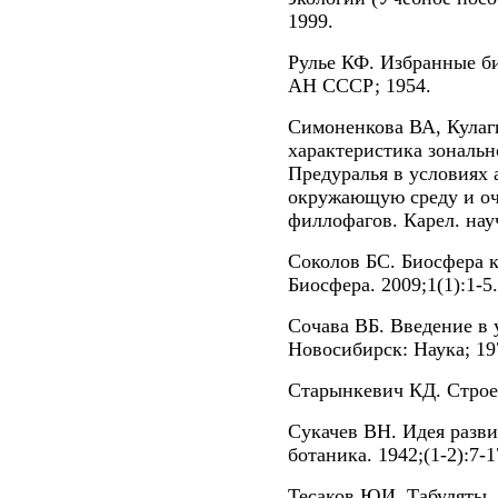
1999.
Рулье КФ. Избранные би
АН СССР; 1954.
Симоненкова ВА, Кула
характеристика зональн
Предуралья в условиях 
окружающую среду и оч
филлофагов. Карел. науч
Соколов БС. Биосфера к
Биосфера. 2009;1(1):1-5.
Сочава ВБ. Введение в 
Новосибирск: Наука; 19
Старынкевич КД. Строе
Сукачев ВН. Идея разви
ботаника. 1942;(1-2):7-1
Тесаков ЮИ. Табуляты.