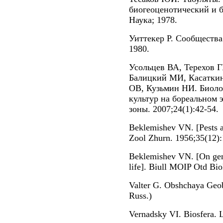
биогеоценотический и б
Наука; 1978.
Уиттекер Р. Сообщества
1980.
Усольцев ВА, Терехов 
Балицкий МИ, Касатки
ОВ, Кузьмин НИ. Биоло
культур на бореальном 
зоны. 2007;24(1):42-54.
Beklemishev VN. [Pests a
Zool Zhurn. 1956;35(12):
Beklemishev VN. [On gene
life]. Biull MOIP Otd Bio
Valter G. Obshchaya Geob
Russ.)
Vernadsky VI. Biosfera. L