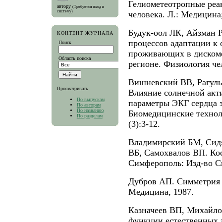
Гелиометеотропные реа
автору
(Требуется вход в
систему)
человека. Л.: Медицина;
Будук-оол ЛК, Айзман 
КОНТЕНТ ЖУРНАЛА
процессов адаптации к 
Поиск
проживающих в диском
Область поиска
регионе. Физиология чел
Вишневский ВВ, Рагуль
Просматривать
Влияние солнечной акт
По выпускам
параметры ЭКГ сердца з
По авторам
По названию
Биомедицинские техноло
По разделам
(3):3-12.
Владимирский БМ, Сидя
ВБ, Самохвалов ВП. Ко
Симферополь: Изд-во Си
Дубров АП. Симметрия 
Медицина, 1987.
Казначеев ВП, Михайл
функции естественных 