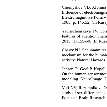
Chernyshov VB, Afonina
Influence of electromagnet
Elektromagnitnye Polia 
1985. p. 145.52. (In Russ
Yadrischenskaya TV. Corre
features of attention cha
2015;(1):155-60. (In Russ
Cherry NJ. Schumann reso
mechanism for the human 
activity. Natural Hazards
Jensen O, Goel P, Kopell
On the human sensorimoto
modeling. NeuroImage. 2
Volf NV, Razumnikova O
study of sex differences d
Focus on Brain Research.