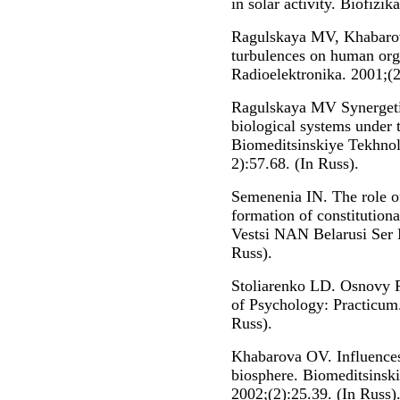
in solar activity. Biofizik
Ragulskaya MV, Khabarov
turbulences on human or
Radioelektronika. 2001;(2
Ragulskaya MV Synergetic
biological systems under t
Biomeditsinskiye Tekhnolo
2):57.68. (In Russ).
Semenenia IN. The role o
formation of constitution
Vestsi NAN Belarusi Ser 
Russ).
Stoliarenko LD. Osnovy P
of Psychology: Practicum
Russ).
Khabarova OV. Influences
biosphere. Biomeditsinski
2002;(2):25.39. (In Russ)