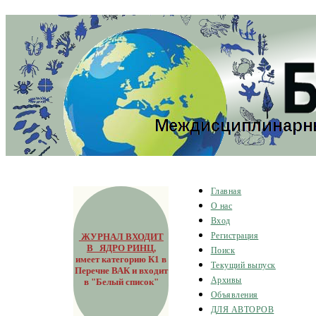
Главная
О нас
Вход
ЖУРНАЛ ВХОДИТ
Регистрация
В ЯДРО РИНЦ
,
Поиск
имеет категорию К1 в
Текущий выпуск
Перечне ВАК и входит
Архивы
в "Белый список"
Объявления
ДЛЯ АВТОРОВ