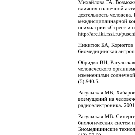
Михайлова ГА. Возмож
влияния солнечной акт
деятельность человека.
междисциплинарной ко
психиатрии «Cтресс и п
http://arc.iki.rssi.ru/pusc
Никитюк БА, Корнетов 
биомедицинская антропо
Обридко ВН, Рагульская
человеческого организм
изменениями солнечной 
(5):940.5.
Рагульская МВ, Хабаро
возмущений на человеч
радиоэлектроника. 2001;
Рагульская МВ. Синерг
биологических систем 
Биомедицинские техноло