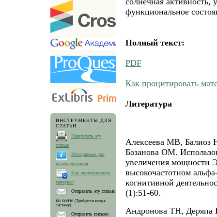
солнечная активность, 
функциональное состоя
Полный текст:
PDF
Как процитировать мат
Литература
ИНСТРУМЕНТЫ ДЛЯ
СТАТЬИ
Напечатать эту
Алексеева МВ, Балиоз 
статью
Базанова ОМ. Использо
Метаданные для
увеличения мощности 
индексирования
высокочастотном альфа
Как процитировать
когнитивной деятельнос
материал
(1):51-60.
Отправить эту статью
по почте
(Требуется вход в
систему)
Андронова ТН, Деряпа 
Отправить письмо