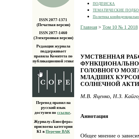
ПОДПИСКА
ТЕМАТИЧЕСКИЕ ПОДБ
Политика конфиденциальн
ISSN 2077-1371
(Печатная версия)
Главная
>
Том 10 № 1 2018
ISSN 2077-1460
(Электронная версия)
Редакция журнала
поддерживает
УМСТВЕННАЯ РАБ
правила Комитета по
публикационной этике
ФУНКЦИОНАЛЬНО
ГОЛОВНОГО МОЗГ
МЛАДШИХ КУРСОВ
СОЛНЕЧНОЙ АКТ
М.В. Яценко, Н.З. Кайг
Перевод правил на
русский язык
доступен по
ссылке
.
Аннотация
Журналу«Биосфера»
присвоена категория
К1 в
Перечне ВАК
Общее мнение о зависи