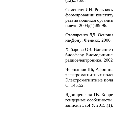
(12):57.68.
Семененя ИН. Роль кос
формировании констит
развивающихся организ
навук. 2004;(1):89.96.
Столяренко ЛД. Основы
на-Дону: Феникс, 2006.
Хабарова ОВ. Влияние 
биосферу. Биомедицинс
радиоэлектроника. 2002;
Чернышов ВБ, Афонина
электромагнитных полей
Электромагнитные поля 
С. 145.52.
Ядрищенская ТВ. Корр
гендерные особенности
записки ЗабГУ. 2015;(1)