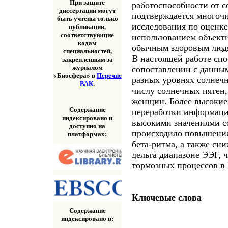
При защите
работоспособности от 
диссертации могут
подтверждается многоч
быть учтены только
исследования по оценке
публикации,
соответствующие
использованием объект
кодам
обычным здоровым люд
специальностей,
В настоящей работе спо
закрепленным за
журналом
сопоставлении с данны
«Биосфера» в
Перечне
разных уровнях солнеч
ВАК
.
числу солнечных пятен
женщин. Более высокие 
Содержание
переработки информаци
индексировано и
высокими значениями с
доступно на
происходило повышения
платформах:
бета-ритма, а также сн
дельта диапазоне ЭЭГ, 
тормозных процессов в
Ключевые слова
Содержание
индексировано в: