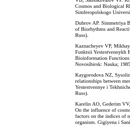
VB, Samokhvalov VP. Kos
Cosmos and Biological Rh
Simferopolskogo Universit
Dubrov AP. Simmetriya B
of Biorhythms and Reacti
Russ).
Kaznacheyev VP, Mikhayl
Funktsii Yestestvennykh 
Bioinformation Functions 
Novosibirsk: Nauka; 1985
Kaygorodova NZ, Sysolina
relationships between men
Yestestvennye i Tekhniche
Russ).
Karelin AO, Gederim VV,
On the influence of cosm
factors on the indices of 
organism. Gigiyena i Sani