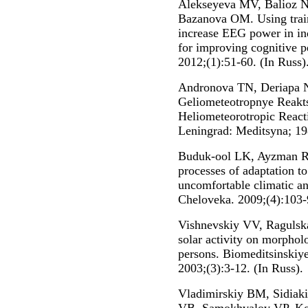
Alekseyeva MV, Balioz N
Bazanova OM. Using trainin
increase EEG power in in
for improving cognitive 
2012;(1):51-60. (In Russ)
Andronova TN, Deriapa N
Geliometeotropnye Reakt
Heliometeorotropic React
Leningrad: Meditsyna; 19
Buduk-ool LK, Ayzman RI
processes of adaptation to 
uncomfortable climatic an
Cheloveka. 2009;(4):103-9
Vishnevskiy VV, Ragulska
solar activity on morphol
persons. Biomeditsinskiye
2003;(3):3-12. (In Russ).
Vladimirskiy BM, Sidia