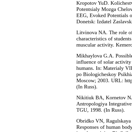
Kropotov YuD. Koliches
Potentsialy Mozga Chelov
EEG, Evoked Potentials 
Donetsk: Izdatel Zaslavsk
Litvinova NA. The role of
characteristics of student
muscular activity. Kemer
Mikhaylova G.A. Possible
influence of solar activity
humans. In: Materialy VII
po Biologicheskoy Psikhia
Moscow; 2003. URL: http:/
(In Russ).
Nikitiuk BA, Kornetov N
Antropologiya Integrativ
TGU, 1998. (In Russ).
Obridko VN, Ragulskaya 
Responses of human body 