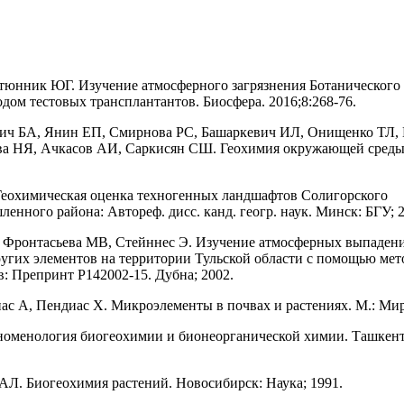
юнник ЮГ. Изучение атмосферного загрязнения Ботанического
дом тестовых трансплантантов. Биосфера. 2016;8:268-76.
ич БА, Янин ЕП, Смирнова РС, Башаркевич ИЛ, Онищенко ТЛ,
а НЯ, Ачкасов АИ, Саркисян СШ. Геохимия окружающей среды.
еохимическая оценка техногенных ландшафтов Солигорского
енного района: Автореф. дисс. канд. геогр. наук. Минск: БГУ; 2
 Фронтасьева МВ, Стейннес Э. Изучение атмосферных выпаден
ругих элементов на территории Тульской области с помощью мет
: Препринт Р142002-15. Дубна; 2002.
ас А, Пендиас Х. Микроэлементы в почвах и растениях. М.: Мир
оменология биогеохимии и бионеорганической химии. Ташкент
АЛ. Биогеохимия растений. Новосибирск: Наука; 1991.