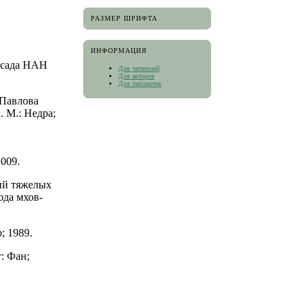
РАЗМЕР ШРИФТА
ИНФОРМАЦИЯ
 сада НАН
Для читателей
Для авторов
Для библиотек
 Павлова
 М.: Недра;
009.
ий тяжелых
ода мхов-
; 1989.
: Фан;