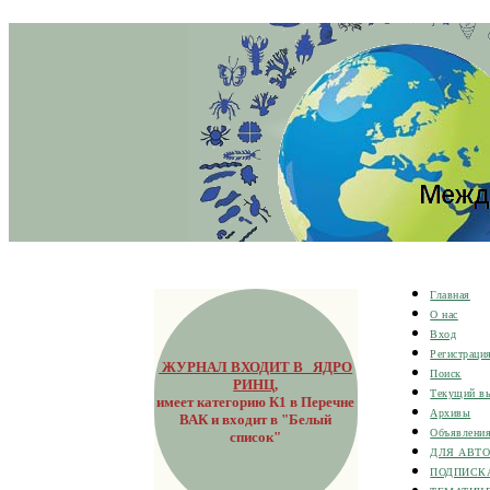
Главная
О нас
Вход
Регистраци
ЖУРНАЛ ВХОДИТ В ЯДРО
Поиск
РИНЦ
,
Текущий в
имеет категорию К1 в Перечне
Архивы
ВАК и входит в "Белый
Объявлени
список"
ДЛЯ АВТ
ПОДПИСК