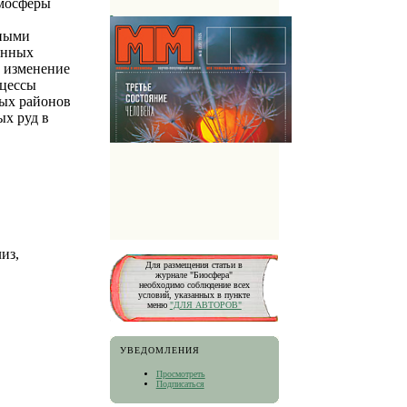
тмосферы
сными
енных
и изменение
оцессы
ых районов
ых руд в
из,
Для размещения статьи в
журнале "Биосфера"
необходимо соблюдение всех
условий, указанных в пункте
меню
"ДЛЯ АВТОРОВ"
УВЕДОМЛЕНИЯ
Просмотреть
Подписаться