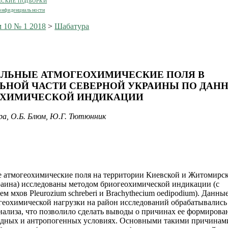
ЕСКИЕ ПОДБОРКИ
онфиденциальности
 10 № 1 2018
>
Шабатура
ЛЬНЫЕ АТМОГЕОХИМИЧЕСКИЕ ПОЛЯ В
ЬНОЙ ЧАСТИ СЕВЕРНОЙ УКРАИНЫ ПО ДАН
ОХИМИЧЕСКОЙ ИНДИКАЦИИ
а, О.Б. Блюм, Ю.Г. Тютюнник
 атмогеохимические поля на территории Киевской и Житомирс
раина) исследованы методом бриогеохимической индикации (с
м мхов Pleurozium schreberi и Brachythecium oedipodium). Данны
геохимической нагрузки на район исследований обрабатывались
нализа, что позволило сделать выводы о причинах ее формирова
одных и антропогенных условиях. Основными такими причинам