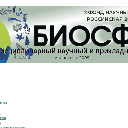
я
ыпуск
я
ОРОВ
А