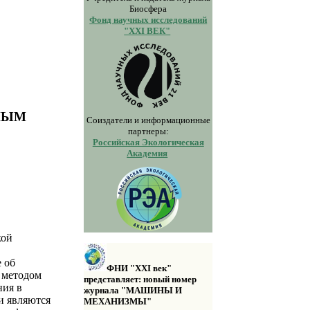
Биосфера
Фонд научных исследований
"XXI ВЕК"
НЫМ
Соиздатели и информационные
партнеры:
Российская Экологическая
Академия
кой
е об
ФНИ "XXI век"
 методом
представляет: новый номер
ния в
журнала "МАШИНЫ И
и являются
МЕХАНИЗМЫ"