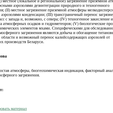
I) местное (локальное и региональное) загрязнение приземной а
сными аэрозолями дезинтеграции природного и техногенного
я; (II) местное загрязнение приземной атмосферы мелкодиспер
аэрозолями конденсации; (III) трансграничный перенос загрязн
с с запада и, возможно, с севера; (IV) техногенное закисление 
а атмосферных осадков и гидрометеоров; (V) биологические пр
имических элементов мхами. Специфическими для обследованн
мосферного загрязнения являются добыча и обогащение титанов
области и возможный перенос калийсодержащих аэрозолей от
их производств Беларуси.
лова
остав атмосферы, биогеохимическая индикация, факторный анал
сферного загрязнения.
т:
овать материал