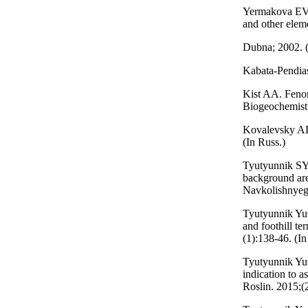
Yermakova EV, 
and other elem
Dubna; 2002. (
Kabata-Pendias
Kist AA. Feno
Biogeochemistr
Kovalevsky AL
(In Russ.)
Tyutyunnik SY
background are
Navkolishnyeg
Tyutyunnik Yu
and foothill te
(1):138-46. (In
Tyutyunnik YuG
indication to 
Roslin. 2015;(