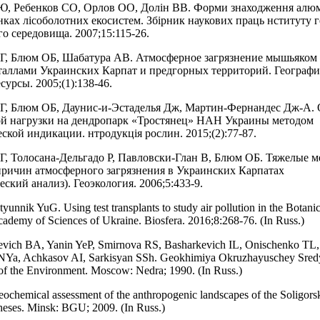
, Ребенков СО, Орлов ОО, Долін ВВ. Форми знаходження алюм
ках лісоболотних екосистем. Збірник наукових праць нституту г
о середовища. 2007;15:115-26.
, Блюм ОБ, Шабатура АВ. Атмосферное загрязнение мышьяком
аллами Украинских Карпат и предгорных территорий. Географи
урсы. 2005;(1):138-46.
, Блюм ОБ, Даунис-и-Эстаделья Дж, Мартин-Фернандес Дж-А.
й нагрузки на дендропарк «Тростянец» НАН Украины методом
ской индикации. нтродукція рослин. 2015;(2):77-87.
 Толосана-Дельгадо Р, Павловски-Глан В, Блюм ОБ. Тяжелые м
ричин атмосферного загрязнения в Украинских Карпатах
еский анализ). Геоэкология. 2006;5:433-9.
unnik YuG. Using test transplants to study air pollution in the Botani
cademy of Sciences of Ukraine. Biosfera. 2016;8:268-76. (In Russ.)
evich BA, Yanin YeP, Smirnova RS, Basharkevich IL, Onischenko TL,
 NYa, Achkasov AI, Sarkisyan SSh. Geokhimiya Okruzhayuschey Sred
of the Environment. Moscow: Nedra; 1990. (In Russ.)
chemical assessment of the anthropogenic landscapes of the Soligors
heses. Minsk: BGU; 2009. (In Russ.)