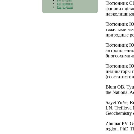
По авторам
Тютюнник СЮ
По названию
По разделам
фонових ділян
навколишньог
Тютюнник ЮГ
тяжелыми мет
природные рес
Тютюнник ЮГ
антропогенно
биогеохимиче
Тютюнник ЮГ,
индикаторы п
(геостатистич
Blum OB, Tyuty
the National A
Sayet YuYe, R
LN, Trefilova
Geochemistry 
Zhumar PV. Geo
region. PhD T