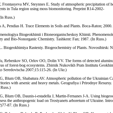
Frontasyeva MV, Steynnes E. Study of atmospheric precipitation of h
ents in Tula region using moss biomonitoring. Preprint R14-2002-
In Russ.)
 A, Pendias H. Trace Elements in Soils and Plants. Boca-Raton; 2000.
menologiya Biogeokhimii i Bioneorganischeskoy Khimii. Phenomenol
y and Bio-Nonorganic Chemistry. Tashkent: Fan; 1987. (In Russ.)
. Biogeokhimiya Rasteniy. Biogeochemistry of Plants. Novosibirsk: N
u, Rebenkov SO, Orlov OO, Dolin VV. The forms of detected aluminu
as of forest-bog ecosystems. Zbirnik Nukovikh Prats Institutu Geokhim
o Seredovischa 2007;15:115-26. (In Ukr.)
G, Blum OB, Shabatura AV. Atmospheric pollution of the Ukrainian C
rritories with arsenic and heavy metals. Geografiya i Prirodnye Resursy.
 Russ.)
, Blum OB, Daunis-i-estadella J, Martin-Fernanes J-A. Using biogeo
assess the anthropogenic load on Trostyanets arboretum of Ukraine. Intr
2)77-87. (In Russ.)