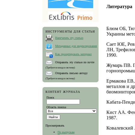
Литература
Блюм ОБ, Тют
ИНСТРУМЕНТЫ ДЛЯ СТАТЬИ
Украины мето
Напечатать эту статью
Сает ЮЕ, Рев
Метаданные для индексирования
ЛН, Трефилов
1990.
Как процитировать материал
Отправить эту статью по почте
Жумарь ПВ. Г
(Требуется вход в систему)
горнопромышл
Отправить письмо автору
(Требуется вход в систему)
Ермакова ЕВ,
металлов и д
биомониторов
КОНТЕНТ ЖУРНАЛА
Поиск
Кабата-Пенди
Область поиска
Кист АА. Фен
1987.
Просматривать
Ковалевский 
По выпускам