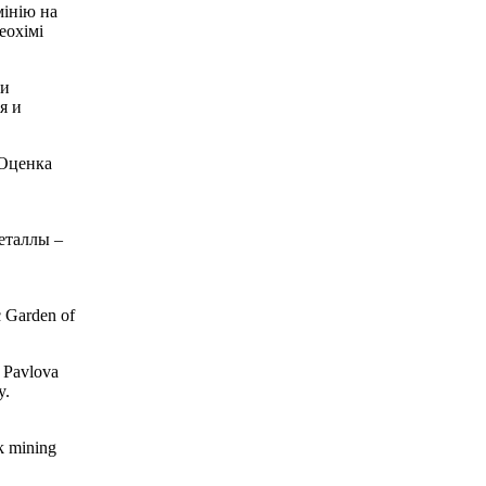
інію на
еохімі
 и
я и
 Оценка
еталлы –
c Garden of
 Pavlova
y.
k mining