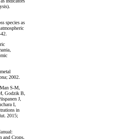
s indicators
ysis).
ss species as
 atmospheric
-42.
ric
mania,
omic
metal
bna; 2002.
u-Man S-M,
M, Godzik B,
iispanen J,
uchara I,
rations in
lut. 2015;
anual:
on and Crops.