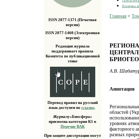
ТЕМАТИЧ
Политика к
Главная
>
Том
ISSN 2077-1371 (Печатная
версия)
ISSN 2077-1460 (Электронная
версия)
РЕГИОНА
Редакция журнала
поддерживает правила
ЦЕНТРАЛ
Комитета по публикационной
БРИОГЕ
этике
А.В. Шабатур
Аннотация
Перевод правил на русский
Региональные
язык доступен по
ссылке
.
областей (Ук
Журналу«Биосфера»
использование
присвоена категория К1 в
уровнях атмо
Перечне ВАК
факторного а
разных прир
При защите диссертации могут