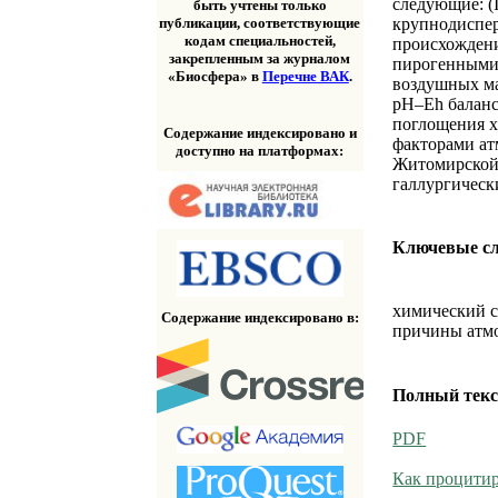
следующие: (
быть учтены только
крупнодиспер
публикации, соответствующие
кодам специальностей,
происхождени
закрепленным за журналом
пирогенными 
«Биосфера» в
Перечне ВАК
.
воздушных мас
pH–Eh баланс
поглощения х
Содержание индексировано и
факторами ат
доступно на платформах:
Житомирской 
галлургическ
Ключевые с
химический с
Содержание индексировано в:
причины атмо
Полный текс
PDF
Как процитир