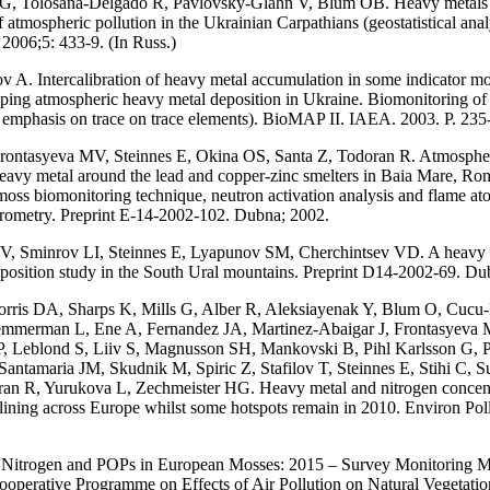
G, Tolosana-Delgado R, Pavlovsky-Glahn V, Blum OB. Heavy metals a
f atmospheric pollution in the Ukrainian Carpathians (geostatistical anal
2006;5: 433-9. (In Russ.)
 A. Intercalibration of heavy metal accumulation in some indicator mo
pping atmospheric heavy metal deposition in Ukraine. Biomonitoring of
h emphasis on trace on trace elements). BioMAP II. IAEA. 2003. P. 235
rontasyeva MV, Steinnes E, Okina OS, Santa Z, Todoran R. Atmosphe
heavy metal around the lead and copper-zinc smelters in Baia Mare, Ro
 moss biomonitoring technique, neutron activation analysis and flame at
trometry. Preprint E-14-2002-102. Dubna; 2002.
V, Sminrov LI, Steinnes E, Lyapunov SM, Cherchintsev VD. A heavy 
position study in the South Ural mountains. Preprint D14-2002-69. Du
rris DA, Sharps K, Mills G, Alber R, Aleksiayenak Y, Blum O, Cuc
merman L, Ene A, Fernandez JA, Martinez-Abaigar J, Frontasyeva 
P, Leblond S, Liiv S, Magnusson SH, Mankovskі B, Pihl Karlsson G, P
 Santamaria JM, Skudnik M, Spiric Z, Stafilov T, Steinnes E, Stihi C, S
an R, Yurukova L, Zechmeister HG. Heavy metal and nitrogen concent
lining across Europe whilst some hotspots remain in 2010. Environ Pol
 Nitrogen and POPs in European Mosses: 2015 – Survey Monitoring M
Cooperative Programme on Effects of Air Pollution on Natural Vegetati