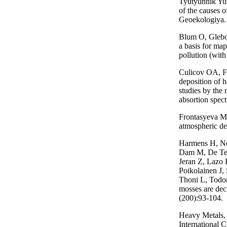
Tyutyunnik Yu
of the causes o
Geoekologiya. 
Blum O, Glebov
a basis for ma
pollution (wit
Culicov OA, F
deposition of 
studies by the
absortion spec
Frontasyeva M
atmospheric de
Harmens H, No
Dam M, De Tem
Jeran Z, Lazo 
Poikolainen J,
Thoni L, Todor
mosses are dec
(200):93-104.
Heavy Metals,
International 