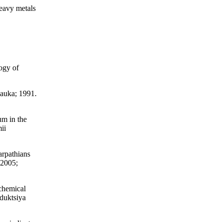
eavy metals
ogy of
auka; 1991.
m in the
ii
arpathians
 2005;
chemical
oduktsiya