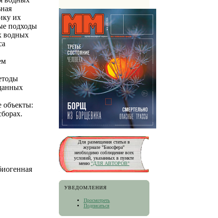
ьная
ику их
ые подходы
х водных
са
ем
етоды
 данных
к
 объекты:
сборах.
Для размещения статьи в
журнале "Биосфера"
необходимо соблюдение всех
условий, указанных в пункте
меню
"ДЛЯ АВТОРОВ"
биогенная
УВЕДОМЛЕНИЯ
Просмотреть
Подписаться