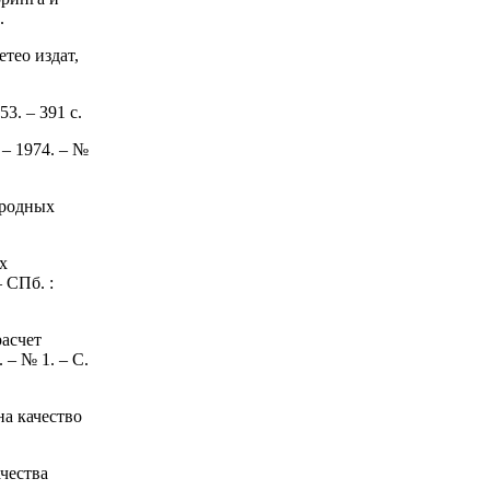
.
тео издат,
3. – 391 с.
– 1974. – №
ародных
х
 СПб. :
расчет
 – № 1. – С.
а качество
чества