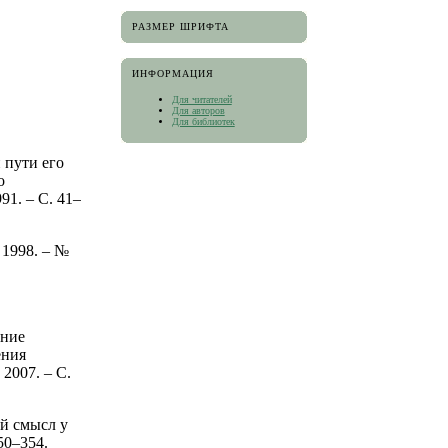
РАЗМЕР ШРИФТА
ИНФОРМАЦИЯ
Для читателей
Для авторов
Для библиотек
 пути его
о
91. – С. 41–
 1998. – №
ение
ения
 2007. – С.
ий смысл у
50–354.