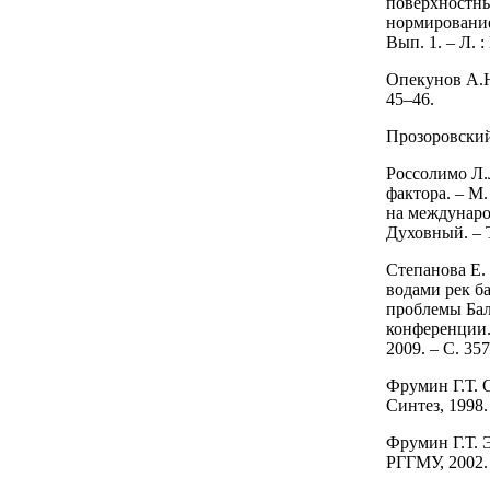
поверхностны
нормирование
Вып. 1. – Л. :
Опекунов А.Ю
45–46.
Прозоровский 
Россолимо Л.
фактора. – М.
на междунаро
Духовный. – 
Степанова Е.
водами рек б
проблемы Бал
конференции.
2009. – С. 35
Фрумин Г.Т. 
Синтез, 1998.
Фрумин Г.Т. Э
РГГМУ, 2002. 