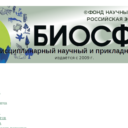
я
ыпуск
я
ОРОВ
А