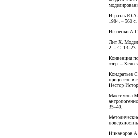
моделирования
Израэль Ю.А.
1984. – 560 с.
Исаченко А.Г.
Лит Х. Модел
2. – С. 13–23.
Конвенция по
озер. – Хельс
Кондратьев С
процессов в с
Нестор-Истори
Максимова М.
антропогенной
35–40.
Методические
поверхностных
Никаноров А.