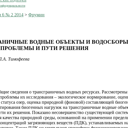
ЕСКИЕ ПОДБОРКИ
онфиденциальности
 6 № 2 2014
>
Фрумин
АНИЧНЫЕ ВОДНЫЕ ОБЪЕКТЫ И ВОДОСБОР
 ПРОБЛЕМЫ И ПУТИ РЕШЕНИЯ
 Л.А. Тимофеева
щие сведения о трансграничных водных ресурсах. Рассмотрены
проблемы их исследования – экологическое нормирование, оцен
 статуса озер, оценка природной (фоновой) составляющей биоге
отирования биогенных нагрузок на трансграничные водные объе
ти их решения. Показано несовершенство существующей систе
 качества природной среды, основанной на применении предел
онцентраций загрязняющих веществ (ПДК), устанавливаемых н
 уровне. Такие ПДК не учитывают специфику функционировани