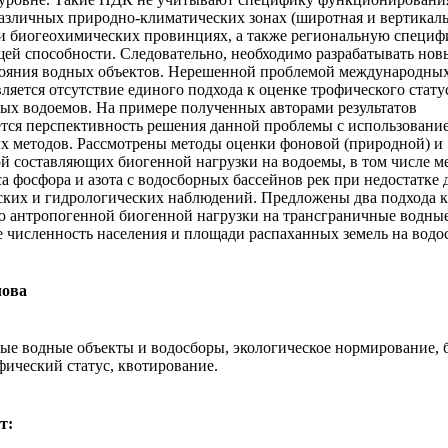
различных природно-климатических зонах (широтная и вертикал
 и биогеохимических провинциях, а также региональную специф
й способности. Следовательно, необходимо разрабатывать нов
тояния водных объектов. Нерешенной проблемой международны
ляется отсутствие единого подхода к оценке трофического стату
ых водоемов. На примере полученных авторами результатов
тся перспективность решения данной проблемы с использовани
х методов. Рассмотрены методы оценки фоновой (природной) и
й составляющих биогенной нагрузки на водоемы, в том числе м
а фосфора и азота с водосборных бассейнов рек при недостатке
ких и гидрологических наблюдений. Предложены два подхода 
 антропогенной биогенной нагрузки на трансграничные водные
численность населения и площади распаханных земель на водо
лова
ые водные объекты и водосборы, экологическое нормирование, 
фический статус, квотирование.
т: