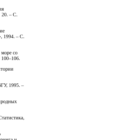
ия
20. – С.
ие
 1994. – С.
 море со
 100–106.
итории
ГУ, 1995. –
риродных
Статистика,
о
оринга и