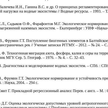
 Заличева И.Н., Ганина В.С. и др. О принципах регламентирован
 нагрузки на водные экосистемы // Водные ресурсы. – 1993. – Т. 
.Л., Садыков О.Ф., Фарафонтов М.Г. Экологическое нормирован
загрязнений наземных экосистем. – Екатеринбург : УИФ «Наука»,
В., Фрумин Г.Т. Поступление биогенных элементов в Балтийское
ансграничных рек // Ученые записки РГГМУ. – 2012. – № 24. – С.
. Ф. Техногенная миграция азота, фосфора, калия и серы на терр
ик МГУ. Сер. 5. Географ. – 1976. – № 4. – С. 32–43.
. Диагностика и моделирование водных экосистем. – СПб. : СПб
., Фрумин Г.Т. Экологическое нормирование и устойчивость п
 : Наука, 2004. – 294 с.
мит Г. Прикладной регрессионный анализ: Перев. с англ. – М. : 
 Д.Г. Оценка экологически допустимых уровней антропогенног
на пресноводные экосистемы // Проблемы экологического монит