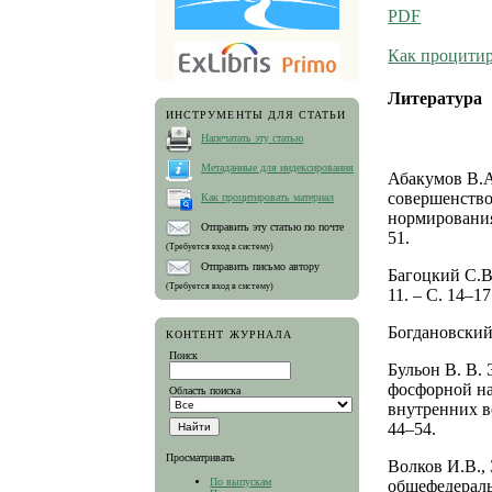
PDF
Как процитир
Литература
ИНСТРУМЕНТЫ ДЛЯ СТАТЬИ
Напечатать эту статью
Метаданные для индексирования
Абакумов В.А
совершенство
Как процитировать материал
нормирования
Отправить эту статью по почте
51.
(Требуется вход в систему)
Отправить письмо автору
Багоцкий С.В
(Требуется вход в систему)
11. – С. 14–17
Богдановский 
КОНТЕНТ ЖУРНАЛА
Поиск
Бульон В. В.
фосфорной на
Область поиска
внутренних во
44–54.
Просматривать
Волков И.В., 
По выпускам
общефедераль