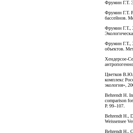
Фрумин Г.Т. Э
Фрумин Г.Т. 
бассейнов. Ме
Фрумин Г.Т.,
Экологическая
Фрумин Г.Т.,
объектов. Мет
Хендерсое-Се
антропогенног
Цветков В.Ю.
комплекс Рос
экология», 200
Behrendt H. In
comparison for 
P. 99–107.
Behrendt H., D
Weissensee Ver
Behrendt H., O