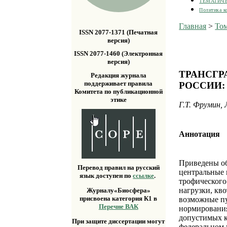
ТЕМАТИЧ
Политика к
Главная
>
Том
ISSN 2077-1371 (Печатная
версия)
ISSN 2077-1460 (Электронная
версия)
ТРАНСГР
Редакция журнала
поддерживает правила
РОССИИ:
Комитета по публикационной
этике
Г.Т. Фрумин,
Аннотация
Приведены об
Перевод правил на русский
центральные 
язык доступен по
ссылке
.
трофического
нагрузки, кв
Журналу«Биосфера»
присвоена категория К1 в
возможные пу
Перечне ВАК
нормирования
допустимых к
При защите диссертации могут
федеральном