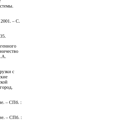
е
истемы.
2001. – С.
35.
огенного
дничество
.А.
рузки с
ские
ской
город,
. – СПб. :
е. – СПб. :