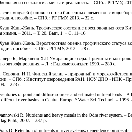
кология и геоэкология: мифы и реальность. – СПб. : РГГМУ, 2011.
Расчет модулей фонового стока биогенных элементов с водосбо
тодич. пособие. – СПб. : РГ ГМУ, 2013. – 32 с.
 Хуан Жань-Жань. Трофическое состояние пресноводных озер Кит
 химия. – 2011. – Т. 20, Вып. 1. – С. 11–16.
 Хуан Жань-Жань. Вероятностная оценка трофического статуса в
одич. пособие. – СПб. : РГГМУ, 2012. – 28 с.
ллерс Б., Маркленд Х.Р. Умирающие озера. Причины и контроль
о эвтрофирования. – Л. : Гидрометеоиздат, 1990. – 280 с.
, Сорокин И.Н. Финский залив – природный и морехозяйствен
сии. – СПб. : Институт озероведения РАН, НОУ ДПО «ИПК «Пр
9. – 223 с.
ventories of point and diffuse sources and estimated nutrient loads – A
different river basins in Central Europe // Water Sci. Technol. – 1996. 
annowski R. Nutrients and heavy metals in the Odra river system. – Ber
lag Publ., 2007. – 337 p.
pitz D. Retention of nutrients in river systems: dependence on specific