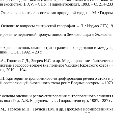
 экосистем. Т. XV. – СПб. : Гидрометеоиздат, 1993. – С. 214–233
 Экология и контроль состояния природной среды. – М. : Гидроме
 Основные вопросы физической географии. – Л. : Изд-во ЛГУ, 195
ирование первичной продуктивности Земного шара // Экология. 
 охране и использованию трансграничных водотоков и междун
инки : ООН, 1992. – 23 с.
.А., Голосов С.Д., Зверев И.С. и др. Моделирование абиотически
истеме водосбор-водоем (на примере Чудско-Псковского озера). –
я, 2010. – 104 с.
П. Критерии антропогенного евтрофирования речного стока и 
 составляющей биогенного стока рек // Водные ресурсы. – 1979.
 основы оценки и регламентирования антропогенного влияния н
 вод / Ред. А.В. Караушев. – Л. : Гидрометеоиздат, 1987.– 287 с.
М., Тарасов М.Н., Трунов Н.М. и др. Проблема нормирования ка