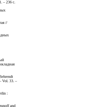
 – 236 с.
рных
ая //
одных
ный
икладная
 Behrendt
– Vol. 33. –
lin :
 runoff and