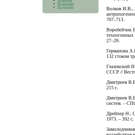
По авторам
По названию
По разделам
Волков И.В.,
антропогенной
707–713.
Воробейчик Е
техногенных 
27–29.
Германова А.
132 стоком тр
Глазовский Н
СССР // Вестн
Дмитриев В.В
215 с.
Дмитриев В.В
систем. – СПб.
Дрейпер Н., С
1973. – 392 с.
Замолодчиков
воздействия 