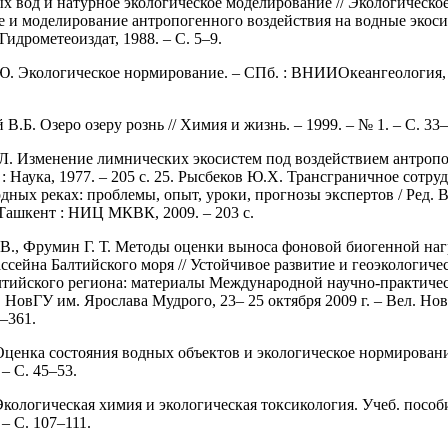
х вод и натурное экологическое моделирование // Экологическо
 и моделирование антропогенного воздействия на водные экос
 Гидрометеоиздат, 1988. – С. 5–9.
. Экологическое нормирование. – СПб. : ВНИИОкеангеология, 
В.Б. Озеро озеру рознь // Химия и жизнь. – 1999. – № 1. – С. 33–
Л. Изменение лимнических экосистем под воздействием антроп
 : Наука, 1977. – 205 с. 25. Рысбеков Ю.Х. Трансграничное сотру
дных реках: проблемы, опыт, уроки, прогнозы экспертов / Ред. В
Ташкент : НИЦ МКВК, 2009. – 203 с.
 В., Фрумин Г. Т. Методы оценки выноса фоновой биогенной наг
ассейна Балтийского моря // Устойчивое развитие и геоэкологиче
тийского региона: материалы Международной научно-практиче
 НовГУ им. Ярослава Мудрого, 23– 25 октября 2009 г. – Вел. Нов
7–361.
Оценка состояния водных объектов и экологическое нормирование
 – С. 45–53.
кологическая химия и экологическая токсикология. Учеб. пособи
– С. 107–111.