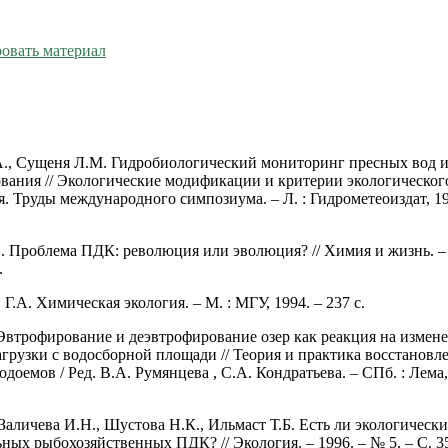
овать материал
., Сущеня Л.М. Гидробиологический мониторинг пресных вод и
вания // Экологические модификации и критерии экологическог
. Труды международного симпозиума. – Л. : Гидрометеоиздат, 19
. Проблема ПДК: революция или эволюция? // Химия и жизнь. –
.
Г.А. Химическая экология. – М. : МГУ, 1994. – 237 с.
 Эвтрофирование и деэвтрофирование озер как реакция на измен
грузки с водосборной площади // Теория и практика восстановл
доемов / Ред. В.А. Румянцева , С.А. Кондратьева. – СПб. : Лема,
Заличева И.Н., Шустова Н.К., Ильмаст Т.Б. Есть ли экологическ
ных рыбохозяйственных ПДК? // Экология. – 1996. – № 5. – С. 3