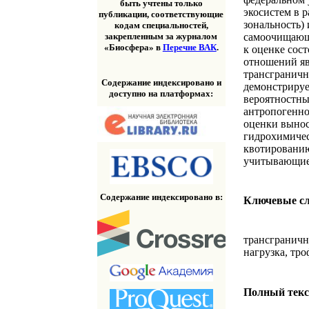
быть учтены только
экосистем в 
публикации, соответствующие
зональность)
кодам специальностей,
самоочищающе
закрепленным за журналом
«Биосфера» в
Перечне ВАК
.
к оценке сос
отношений яв
трансграничн
Содержание индексировано и
демонстрируе
доступно на платформах:
вероятностны
антропогенно
оценки вынос
гидрохимичес
квотированию
учитывающие 
Содержание индексировано в:
Ключевые с
трансграничн
нагрузка, тро
Полный текс