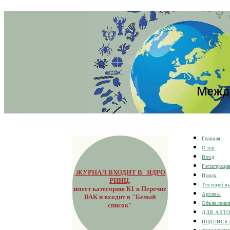
Главная
О нас
Вход
Регистраци
ЖУРНАЛ ВХОДИТ В ЯДРО
Поиск
РИНЦ
,
Текущий в
имеет категорию К1 в Перечне
Архивы
ВАК и входит в "Белый
Объявлени
список"
ДЛЯ АВТ
ПОДПИСК