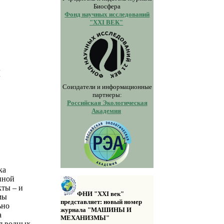
Биосфера
Фонд научных исследований
"XXI ВЕК"
Ы
Соиздатели и информационные
партнеры:
Российская Экологическая
Академия
ка
нной
кты – и
ФНИ "XXI век"
мы
представляет: новый номер
ьно
журнала "МАШИНЫ И
а
МЕХАНИЗМЫ"
я водных