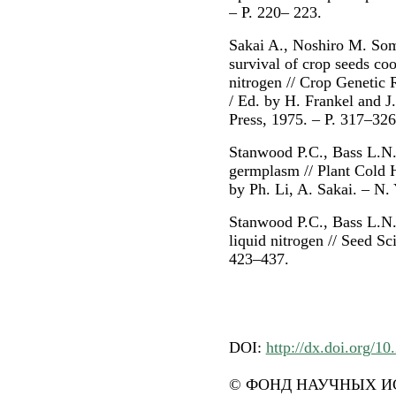
– P. 220– 223.
Sakai A., Noshiro М. Some
survival of crop seeds coo
nitrogen // Crop Genetic
/ Ed. by H. Frankel and 
Press, 1975. – P. 317–326
Stanwood P.C., Bass L.N. 
germplasm // Plant Cold H
by Ph. Li, A. Sakai. – N.
Stanwood P.C., Bass L.N.
liquid nitrogen // Seed Sc
423–437.
DOI:
http://dx.doi.org/10
© ФОНД НАУЧНЫХ ИС