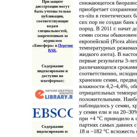
При защите
снижающегося биоразно
диссертации могут
приобретает сохранение
быть учтены только
ex-situ в генетических 
публикации,
соответствующие
сих пор не создан банк
кодам
пород. В 2011 г. начат
специальностей,
семян сосны обыкновенно
закрепленным за
европейской (Picea abies
журналом
«Биосфера» в
Перечне
температурных режимах:
ВАК
.
жидкого азота). В наст
первые результаты 3-ле
Содержание
различающихся сроками з
индексировано и
соответственно, исходн
доступно на
хранении семян, предв
платформах:
влажности 4,2–4,4%, о
отрицательных темпера
положительными. Наиб
наблюдалось у семян, х
у семян ели и на 20–30
при +4 °C приводило к 
партиях самых давних с
Содержание
18 и –182 °С всхожесть
индексировано в: