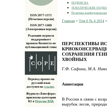
ПОДПИСКА
ТЕМАТИЧЕСКИЕ ПОДБ
Политика конфиденциальн
ISSN 2077-1371
(Печатная версия)
Главная
>
Том 6 № 4 2014
ISSN 2077-1460
(Электронная версия)
Редакция журнала
поддерживает
ПЕРСПЕКТИВЫ И
правила Комитета по
публикационной этике
КРИОКОНСЕРВАЦИ
СОХРАНЕНИЯ ГЕН
ХВОЙНЫХ
Г.Ф. Сафина, М.А. Нико
Перевод правил на
русский язык
Аннотация
доступен по
ссылке
.
Журналу«Биосфера»
присвоена категория
В России в связи с во
К1 в
Перечне ВАК
вырубок лесов, природ