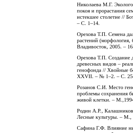
Николаева М.Г. Эколог
покоя и прорастания се
истекшее столетие // Бо
– С. 1–14.
Орехова Т.П. Семена д
растений (морфология, 
Владивосток, 2005. – 16
Орехова Т.П. Создание 
древесных видов – реал
генофонда // Хвойные бо
XXVII. – № 1–2. – С. 25
Розанов С.И. Место ге
проблемы сохранения би
живой клетки. – М.,1994.
Родин А.Р., Калашникова
Лесные культуры. – М., 
Сафина Г.Ф. Влияние н