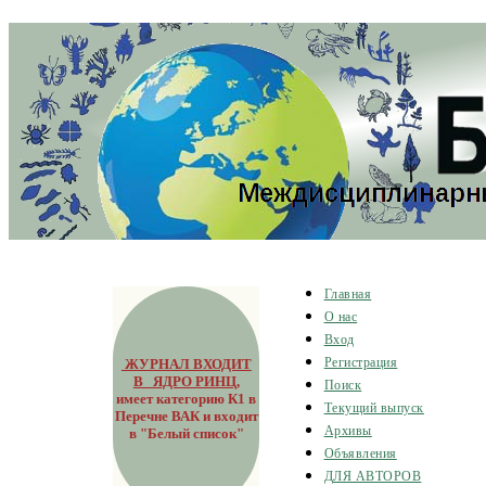
Главная
О нас
Вход
ЖУРНАЛ ВХОДИТ
Регистрация
В ЯДРО РИНЦ
,
Поиск
имеет категорию К1 в
Текущий выпуск
Перечне ВАК и входит
Архивы
в "Белый список"
Объявления
ДЛЯ АВТОРОВ