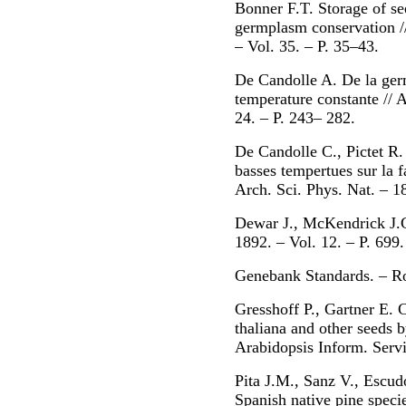
Bonner F.T. Storage of see
germplasm conservation /
– Vol. 35. – Р. 35–43.
De Candolle A. De la germ
temperature constante // A
24. – P. 243– 282.
De Candolle C., Pictet R.
basses tempertues sur la f
Arch. Sci. Phys. Nat. – 18
Dewar J., McKendrick J.G.
1892. – Vol. 12. – P. 699.
Genebank Standards. – 
Gresshoff P., Gartner E. 
thaliana and other seeds b
Arabidopsis Inform. Servi
Pita J.M., Sanz V., Escud
Spanish native pine specie