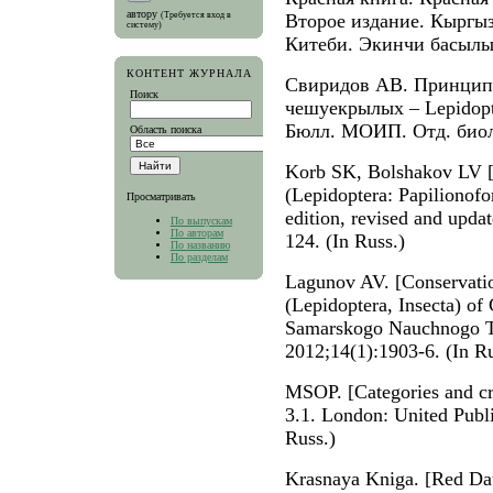
автору
(Требуется вход в
Второе издание. Кыргы
систему)
Китеби. Экинчи басылы
КОНТЕНТ ЖУРНАЛА
Свиридов АВ. Принципы
Поиск
чешуекрылых – Lepidopt
Бюлл. МОИП. Отд. биол.
Область поиска
Korb SK, Bolshakov LV [A
(Lepidoptera: Papilionof
Просматривать
edition, revised and upda
По выпускам
По авторам
124. (In Russ.)
По названию
По разделам
Lagunov AV. [Conservation
(Lepidoptera, Insecta) of
Samarskogo Nauchnogo T
2012;14(1):1903-6. (In Ru
MSOP. [Categories and cr
3.1. London: United Publ
Russ.)
Krasnaya Kniga. [Red Da