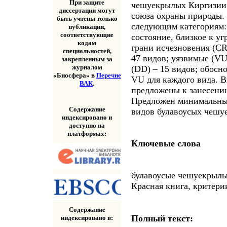
При защите
чешуекрылых Киргизии
диссертации могут
союза охраны природы.
быть учтены только
следующим категориям: 
публикации,
соответствующие
состояние, близкое к уг
кодам
грани исчезновения (CR
специальностей,
47 видов; уязвимые (VU
закрепленным за
журналом
(DD) – 15 видов; обосн
«Биосфера» в
Перечне
VU для каждого вида. 
ВАК
.
предложены к занесени
Предложен минимальный
Содержание
видов булавоусых чешу
индексировано и
доступно на
платформах:
Ключевые слова
булавоусые чешуекрылые
Красная книга, критер
Содержание
Полный текст:
индексировано в: