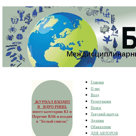
Главная
О нас
Вход
ЖУРНАЛ ВХОДИТ
Регистрация
В ЯДРО РИНЦ
,
Поиск
имеет категорию К1 в
Текущий выпуск
Перечне ВАК и входит
Архивы
в "Белый список"
Объявления
ДЛЯ АВТОРОВ