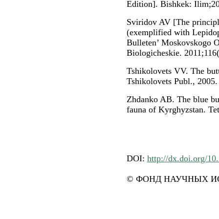
Edition]. Bishkek: Ilim;20
Sviridov AV [The principle
(exemplified with Lepidop
Bulleten’ Moskovskogo Ob
Biologicheskie. 2011;116(
Tshikolovets VV. The butt
Tshikolovets Publ., 2005.
Zhdanko AB. The blue but
fauna of Kyrghyzstan. Te
DOI:
http://dx.doi.org/10
© ФОНД НАУЧНЫХ ИС