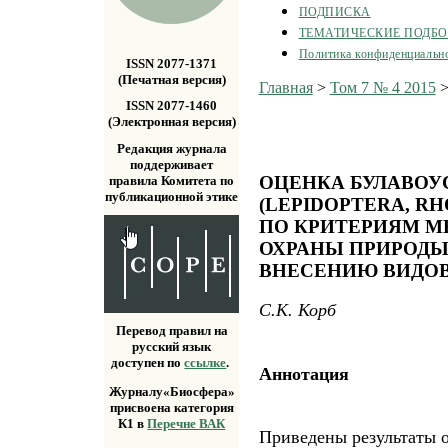
ПОДПИСКА
ТЕМАТИЧЕСКИЕ ПОДБ
Политика конфиденциальн
ISSN 2077-1371
(Печатная версия)
Главная
>
Том 7 № 4 2015
ISSN 2077-1460
(Электронная версия)
Редакция журнала
поддерживает
ОЦЕНКА БУЛАВО
правила Комитета по
публикационной этике
(LEPIDOPTERA, R
ПО КРИТЕРИЯМ 
ОХРАНЫ ПРИРОДЫ
ВНЕСЕНИЮ ВИДОВ
С.К. Корб
Перевод правил на
русский язык
доступен по
ссылке
.
Аннотация
Журналу«Биосфера»
присвоена категория
К1 в
Перечне ВАК
Приведены результаты 