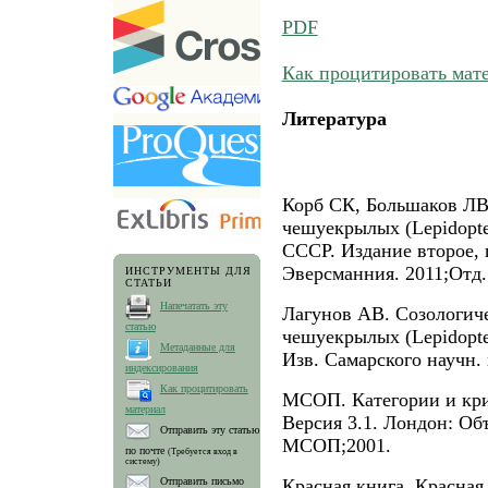
PDF
Как процитировать мат
Литература
Корб СК, Большаков ЛB
чешуекрылых (Lepidopter
СССР. Издание второе, 
Эверсманния. 2011;Отд.
ИНСТРУМЕНТЫ ДЛЯ
СТАТЬИ
Напечатать эту
Лагунов АВ. Созологич
статью
чешуекрылых (Lepidopter
Метаданные для
Изв. Самарского научн. 
индексирования
Как процитировать
МСОП. Категории и кр
материал
Версия 3.1. Лондон: Об
Отправить эту статью
МСОП;2001.
по почте
(Требуется вход в
систему)
Красная книга. Красная
Отправить письмо