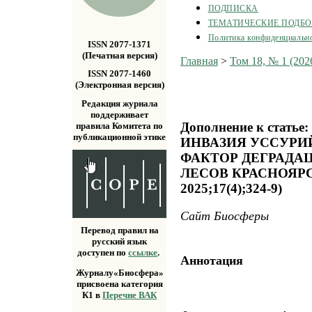
ПОДПИСКА
ТЕМАТИЧЕСКИЕ ПОДБ
Политика конфиденциальн
ISSN 2077-1371
(Печатная версия)
Главная
>
Том 18, № 1 (202
ISSN 2077-1460
(Электронная версия)
Редакция журнала
поддерживает
Дополнение к статье:
правила Комитета по
публикационной этике
ИНВАЗИЯ УССУРИ
ФАКТОР ДЕГРАДА
ЛЕСОВ КРАСНОЯРСК
2025;17(4);324-9)
Сайт Биосферы
Перевод правил на
русский язык
доступен по
ссылке
.
Аннотация
Журналу«Биосфера»
присвоена категория
К1 в
Перечне ВАК