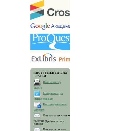
ИНСТРУМЕНТЫ ДЛЯ
СТАТЬИ
Напечатать эту
статью
Метаданные для
индексирования
Как процитировать
материал
Отправить эту статью
по почте
(Требуется вход в
систему)
Отправить письмо