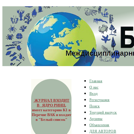
Главная
О нас
Вход
ЖУРНАЛ ВХОДИТ
Регистрация
В ЯДРО РИНЦ
,
Поиск
имеет категорию К1 в
Текущий выпуск
Перечне ВАК и входит
Архивы
в "Белый список"
Объявления
ДЛЯ АВТОРОВ