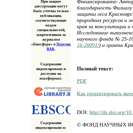
Финансирование:
Авто
При защите
диссертации могут
благодарность Филиал
быть учтены только
защиты леса Красноярс
публикации,
природных ресурсов и л
соответствующие
кодам
края за консультации 
специальностей,
Исследование выполнено
закрепленным за
научного фонда № 25-16
журналом
«Биосфера» в
Перечне
16-20091/
) и гранта Кра
ВАК
.
Содержание
Полный текст:
индексировано и
доступно на
платформах:
PDF
Как процитировать мат
DOI:
http://dx.doi.org/1
Содержание
© ФОНД НАУЧНЫХ ИС
индексировано в: