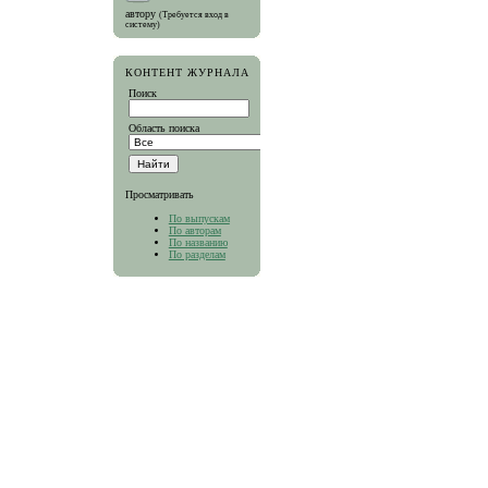
автору
(Требуется вход в
систему)
КОНТЕНТ ЖУРНАЛА
Поиск
Область поиска
Просматривать
По выпускам
По авторам
По названию
По разделам