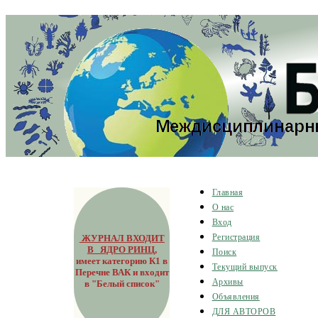
Главная
О нас
Вход
ЖУРНАЛ ВХОДИТ
Регистрация
В ЯДРО РИНЦ
,
Поиск
имеет категорию К1 в
Текущий выпуск
Перечне ВАК и входит
Архивы
в "Белый список"
Объявления
ДЛЯ АВТОРОВ