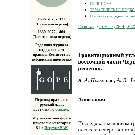
ПОДПИСКА
ТЕМАТИЧЕСКИЕ ПОДБ
Политика конфиденциальн
ISSN 2077-1371
(Печатная версия)
Главная
>
Том 17, № 4 (202
ISSN 2077-1460
(Электронная версия)
Редакция журнала
поддерживает
Гравитационный угле
правила Комитета по
публикационной этике
восточной части Чёр
решения.
А. А. Целентис, А. В. Ф
Аннотация
Перевод правил на
русский язык
доступен по
ссылке
.
Журналу«Биосфера»
Исследован механизм г
присвоена категория
К1 в
Перечне ВАК
насоса в северо-восточ