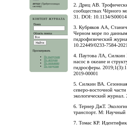
автору
2. Дриц АВ. Трофическ
(Требуется вход в
систему)
сообществах Чёрного мо
31. DOI: 10.1134/S0001
КОНТЕНТ ЖУРНАЛА
Поиск
3. Кубряков АА, Стани
Черном море по данным
Область поиска
гидрофизический журнал
10.22449/0233-7584-202
Просматривать
4. Паутова ЛА, Силкин
По выпускам
По авторам
насос в океане и струк
По названию
По разделам
гидросферы. 2019;1(3):1
2019-00001
5. Силкин ВА. Сезонна
северо-восточной части
экологический журнал. 2
6. Тернер ДжТ. Экологи
транспорт. М: Научный 
7. Томас КР. Идентифик