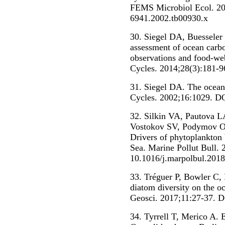
FEMS Microbiol Ecol. 200
6941.2002.tb00930.x
30. Siegel DA, Buesseler
assessment of ocean carbo
observations and food-w
Cycles. 2014;28(3):181-
31. Siegel DA. The ocea
Cycles. 2002;16:1029. 
32. Silkin VA, Pautova 
Vostokov SV, Podymov O
Drivers of phytoplankton 
Sea.
Marine Pollut Bull.
10.1016/j.marpolbul.2018
33. Tréguer P, Bowler C, 
diatom diversity on the o
Geosci. 2017;11:27-37. 
34. Tyrrell T, Merico A. 