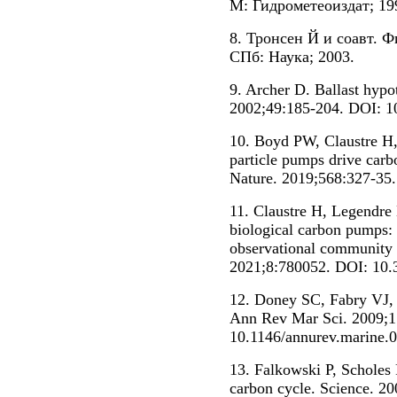
М: Гидрометеоиздат; 19
8. Тронсен Й и соавт. 
СПб: Наука; 2003.
9. Archer D. Ballast hypo
2002;49:185-204. DOI: 1
10. Boyd PW, Claustre H,
particle pumps drive carb
Nature. 2019;568:327-35
11. Claustre H, Legendre
biological carbon pumps:
observational community 
2021;8:780052. DOI: 10.
12. Doney SC, Fabry VJ, F
Ann Rev Mar Sci. 2009;1
10.1146/annurev.marine.
13. Falkowski P, Scholes 
carbon cycle. Science. 2