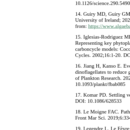
10.1126/science.290.549
14. Guiry MD, Guiry GM.
University of Ireland; 20
from:
https://www.algaeb
15. Iglesias-Rodriguez 
Representing key phytopl
carboncycle models: Coc
Cycles. 2002;16:1-20. D
16. Jiang H, Kanso E. Evo
dinoflagellates to reduce 
of Plankton Research. 20
10.1093/plankt/fbab085
17. Komar PD. Settling ve
DOI: 10.1086/628533
18. Le Moigne FAC. Pathw
Front Mar Sci. 2019;6:3
19. Legendre L, Le Fèvre