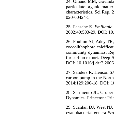
24. Omand MM, Govindaraj
particulate organic matter 
characteristics. Sci Rep.
020-60424-5
25. Paasche E.
Emiliania 
2002;40:503-29. DOI: 10
26. Poulton AJ, Adey TR,
coccolithophore calcificat
community dynamics: Regi
for carbon export. Deep-S
DOI: 10.1016/j.dsr2.2006
27. Sanders R, Henson SA
carbon pump in the North
2014;129:200-18. DOI: 1
28. Sarmiento JL, Grube
Dynamics. Princeton: Pri
29. Scanlan DJ, West NJ.
cyanobacterial genera
Pro