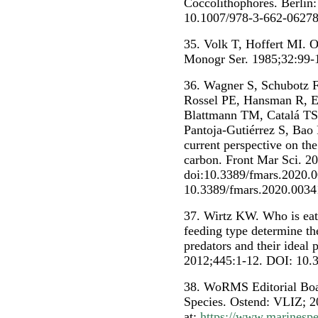
Coccolithophores. Berlin:
10.1007/978-3-662-06278
35. Volk T, Hoffert MI.
Monogr Ser. 1985;32:99
36. Wagner S, Schubotz 
Rossel PE, Hansman R, El
Blattmann TM, Catalá TS
Pantoja-Gutiérrez S, Bao
current perspective on the
carbon. Front Mar Sci. 2
doi:10.3389/fmars.2020.
10.3389/fmars.2020.0034
37. Wirtz KW. Who is e
feeding type determine th
predators and their ideal 
2012;445:1-12. DOI: 10
38. WoRMS Editorial Boa
Species. Ostend: VLIZ; 2
at:
https://www.marinespe