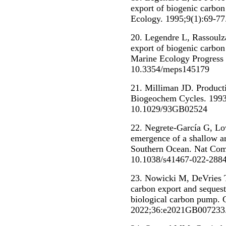
export of biogenic carbon
Ecology. 1995;9(1):69-7
20. Legendre L, Rassoul
export of biogenic carbon
Marine Ecology Progress 
10.3354/meps145179
21. Milliman JD. Product
Biogeochem Cycles. 1993
10.1029/93GB02524
22. Negrete-García G, Lo
emergence of a shallow ar
Southern Ocean. Nat Co
10.1038/s41467-022-288
23. Nowicki M, DeVries T
carbon export and sequest
biological carbon pump.
2022;36:e2021GB007233