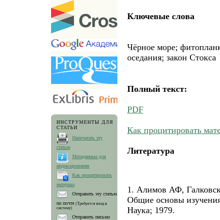
Ключевые слова
Чёрное море; фитопланк
оседания; закон Стокса
Полный текст:
PDF
ИНСТРУМЕНТЫ ДЛЯ
СТАТЬИ
Как процитировать мат
Напечатать эту
статью
Литература
Метаданные для
индексирования
Как процитировать
материал
1. Алимов АФ, Галковск
Отправить эту статью
Общие основы изучения
по почте
(Требуется вход в
Наука; 1979.
систему)
Отправить письмо