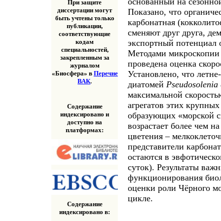
основанный на сезонно
При защите
диссертации могут
Показано, что органиче
быть учтены только
карбонатная (кокколит
публикации,
сменяют друг друга, де
соответствующие
экспортный потенциал о
кодам
специальностей,
Методами микроскопии и
закрепленным за
проведена оценка скоро
журналом
Установлено, что летне
«Биосфера» в
Перечне
ВАК
.
диатомей
Pseudosolenia 
максимальной скоростью
агрегатов этих крупных
Содержание
индексировано и
образующих «морской сн
доступно на
возрастает более чем н
платформах:
цветения – мелкоклето
представители карбона
остаются в эвфотическо
суток). Результаты важ
функционирования биоло
оценки роли Чёрного мо
цикле.
Содержание
индексировано в: