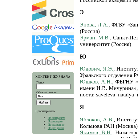
Э
Эпова, Л.А.
, ФГБУ «Зап
(Россия)
Эрман, М.В.
, Санкт-Пе
университет (Россия)
Ю
Юдович, Я.Э.
, Институ
Уральского отделения Р
КОНТЕНТ ЖУРНАЛА
Юшков, А.Н.
, ФБГНУ «
Поиск
имени И.В. Мичурина», 
Область поиска
поста: saveleva_natalya_
Я
Просматривать
По выпускам
Яблоков, А.В.
, Институ
По авторам
По названию
Кольцова РАН (Москва) 
По разделам
Якимов, В.Н.
, Нижегор