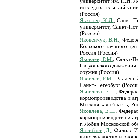
университет им. Н.И. 
исследовательский уни
(Россия)
Якконен, К.Л.
, Санкт-П
университет, Санкт-Пет
(Россия)
Яковенчук, В.Н.
, Федер
Кольского научного цен
Россия (Россия)
Яковлев, Р.М.
, Санкт-П
Пагуошского движения 
оружия (Россия)
Яковлев, Р.М.
, Радиевый
Санкт-Петербург (Росси
Яковлева, Е.П.
, Федера
кормопроизводства и аг
Московская область, Ро
Яковлева, Е.П.
, Федера
кормопроизводства и аг
г. Лобня Московской об
Янгибоев, Д.
, Филиал И
виноградарство и овощ