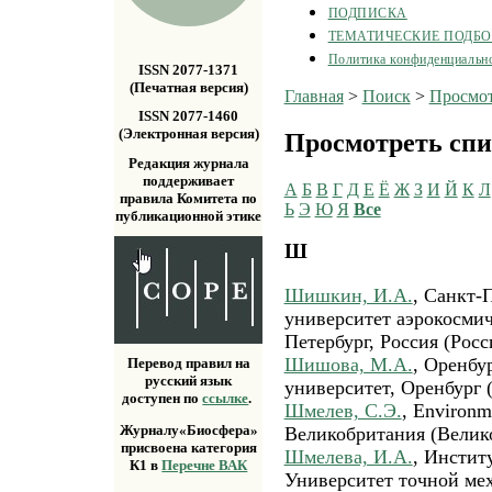
ПОДПИСКА
ТЕМАТИЧЕСКИЕ ПОДБ
Политика конфиденциальн
ISSN 2077-1371
(Печатная версия)
Главная
>
Поиск
>
Просмот
ISSN 2077-1460
(Электронная версия)
Просмотреть спи
Редакция журнала
поддерживает
А
Б
В
Г
Д
Е
Ё
Ж
З
И
Й
К
Л
правила Комитета по
Ь
Э
Ю
Я
Все
публикационной этике
Ш
Шишкин, И.А.
, Санкт-
университет аэрокосмич
Петербург, Россия (Росс
Шишова, М.А.
, Оренбу
Перевод правил на
русский язык
университет, Оренбург 
доступен по
ссылке
.
Шмелев, С.Э.
, Environm
Журналу«Биосфера»
Великобритания (Велик
присвоена категория
Шмелева, И.А.
, Инстит
К1 в
Перечне ВАК
Университет точной мех