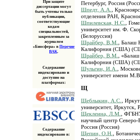
При защите
Петербург, Россия (Росс
диссертации могут
Шпедт, А.А.
, Краснояр
быть учтены только
отделения РАН, Красноя
публикации,
соответствующие
Шпилевская, Н.С.
, Гом
кодам
университет им. Ф. Ско
специальностей,
(Белоруссия)
закрепленным за
журналом
Шрайбер, В.М.
, Балаш 
«Биосфера» в
Перечне
Калифорния (США) (С
ВАК
.
Шрайбер, В.М.
, «Балаш
Калифорния (США) (С
Содержание
Шульгин, И.А.
, Москов
индексировано и
университет имени М.В
доступно на
платформах:
Щ
Щеблыкин, А.С.
, Ирку
университет, Иркутск, Р
Щеклеина, Л.М.
, ФГБН
научный центр Северо-
Россия (Россия)
Содержание
Щепин, О.Н.
, Ботаниче
индексировано в:
Российской академии на