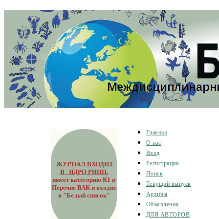
Главная
О нас
Вход
ЖУРНАЛ ВХОДИТ
Регистрация
В ЯДРО РИНЦ
,
Поиск
имеет категорию К1 в
Текущий выпуск
Перечне ВАК и входит
Архивы
в "Белый список"
Объявления
ДЛЯ АВТОРОВ