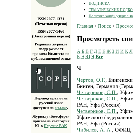
ПОДПИСКА
ТЕМАТИЧЕСКИЕ ПОДБ
Политика конфиденциальн
ISSN 2077-1371
(Печатная версия)
Главная
>
Поиск
>
Просмот
ISSN 2077-1460
(Электронная версия)
Просмотреть спи
Редакция журнала
поддерживает
А
Б
В
Г
Д
Е
Ё
Ж
З
И
Й
К
Л
правила Комитета по
Ь
Э
Ю
Я
Все
публикационной этике
Ч
Чертов, О.Г.
, Бингенск
Бинген, Германия (Герм
Четвериков, С.П.
, Уфим
Четвериков, С.П.
, Уфи
Перевод правил на
русский язык
РАН, Уфа (Россия)
доступен по
ссылке
.
Четвериков, С.П.
, Уфим
Журналу«Биосфера»
Уфимского федерального
присвоена категория
РАН, Уфа (Россия)
К1 в
Перечне ВАК
Чибилев, А. А.
, ОФИЦ 