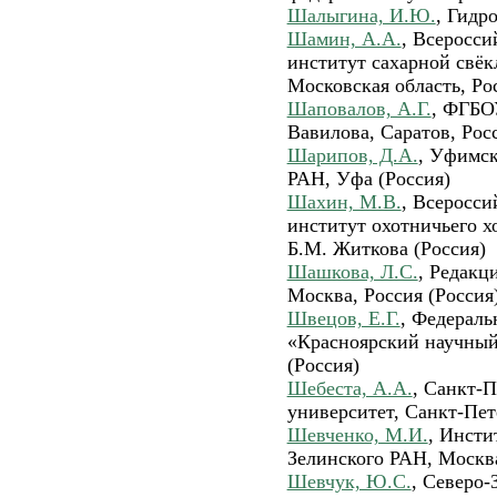
Шалыгина, И.Ю.
, Гидр
Шамин, А.А.
, Всеросси
институт сахарной свё
Московская область, Ро
Шаповалов, А.Г.
, ФГБО
Вавилова, Саратов, Рос
Шарипов, Д.А.
, Уфимс
РАН, Уфа (Россия)
Шахин, М.В.
, Всеросси
институт охотничьего х
Б.М. Житкова (Россия)
Шашкова, Л.C.
, Редакц
Москва, Россия (Россия
Швецов, Е.Г.
, Федераль
«Красноярский научный
(Россия)
Шебеста, А.А.
, Санкт-
университет, Санкт-Пете
Шевченко, М.И.
, Инсти
Зелинского РАН, Москва
Шевчук, Ю.С.
, Северо-