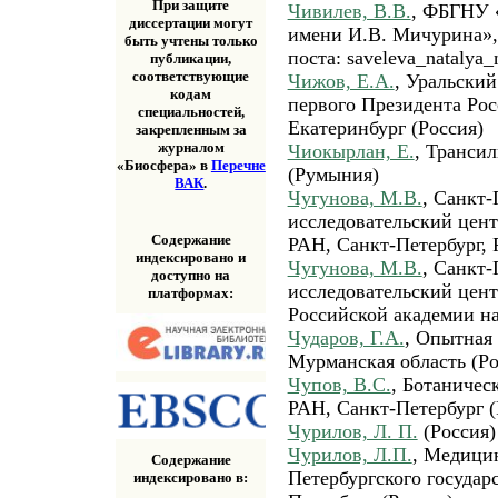
При защите
Чивилев, В.В.
, ФБГНУ 
диссертации могут
имени И.В. Мичурина», 
быть учтены только
поста: saveleva_natalya_
публикации,
соответствующие
Чижов, Е.А.
, Уральски
кодам
первого Президента Росс
специальностей,
Екатеринбург (Россия)
закрепленным за
журналом
Чиокырлан, Е.
, Транси
«Биосфера» в
Перечне
(Румыния)
ВАК
.
Чугунова, М.В.
, Санкт-
исследовательский цент
Содержание
РАН, Санкт-Петербург, 
индексировано и
Чугунова, М.В.
, Санкт-
доступно на
исследовательский цент
платформах:
Российской академии на
Чударов, Г.А.
, Опытная
Мурманская область (Ро
Чупов, В.С.
, Ботаничес
РАН, Санкт-Петербург (
Чурилов, Л. П.
(Россия)
Чурилов, Л.П.
, Медици
Содержание
Петербургского государ
индексировано в: