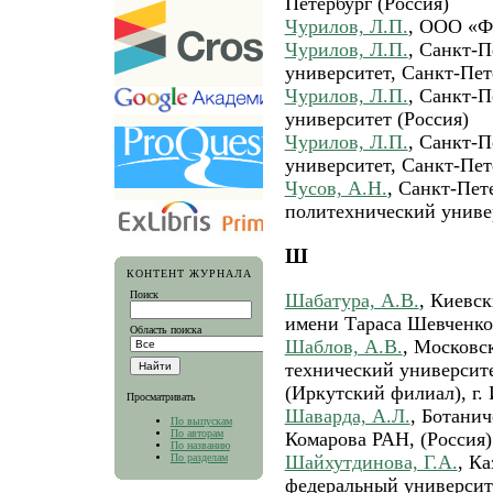
Петербург (Россия)
Чурилов, Л.П.
, ООО «Ф
Чурилов, Л.П.
, Санкт-П
университет, Санкт-Пете
Чурилов, Л.П.
, Санкт-П
университет (Россия)
Чурилов, Л.П.
, Санкт-П
университет, Санкт-Пет
Чусов, А.Н.
, Санкт-Пет
политехнический униве
Ш
КОНТЕНТ ЖУРНАЛА
Поиск
Шабатура, А.В.
, Киевс
имени Тараса Шевченко,
Область поиска
Шаблов, А.В.
, Московс
технический университ
(Иркутский филиал), г. 
Просматривать
Шаварда, А.Л.
, Ботанич
По выпускам
По авторам
Комарова РАН, (Россия)
По названию
Шайхутдинова, Г.А.
, К
По разделам
федеральный университе