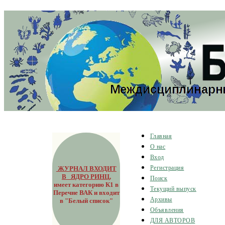
Главная
О нас
Вход
ЖУРНАЛ ВХОДИТ
Регистрация
В ЯДРО РИНЦ
,
Поиск
имеет категорию К1 в
Текущий выпуск
Перечне ВАК и входит
Архивы
в "Белый список"
Объявления
ДЛЯ АВТОРОВ