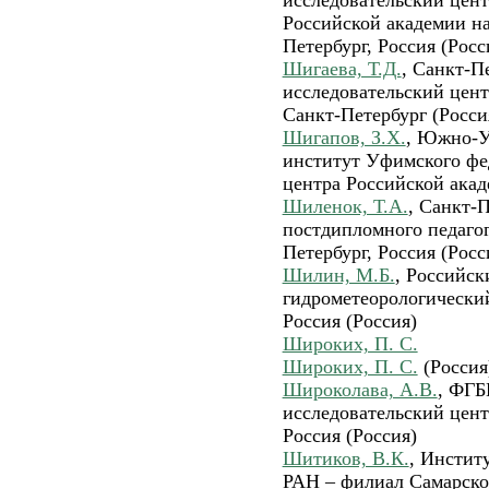
Российской академии н
Петербург, Россия (Росс
Шигаева, Т.Д.
, Санкт-П
исследовательский цент
Санкт-Петербург (Росси
Шигапов, З.Х.
, Южно-У
институт Уфимского фе
центра Российской акад
Шиленок, Т.А.
, Санкт-
постдипломного педагог
Петербург, Россия (Росс
Шилин, М.Б.
, Российск
гидрометеорологический
Россия (Россия)
Широких, П. С.
Широких, П. С.
(Россия
Широколава, А.В.
, ФГБ
исследовательский цен
Россия (Россия)
Шитиков, В.К.
, Инстит
РАН – филиал Самарско