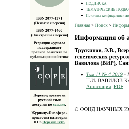
ПОДПИСКА
ТЕМАТИЧЕСКИЕ ПОДБ
Политика конфиденциальн
ISSN 2077-1371
(Печатная версия)
Главная
>
Поиск
>
Информа
ISSN 2077-1460
(Электронная версия)
Информация об а
Редакция журнала
поддерживает
Трускинов, Э.В., Все
правила Комитета по
генетических ресурсо
публикационной этике
Вавилова (ВИР), Санк
Том 11 № 4 2019
- 
Н.И. ВАВИЛОВ 
Аннотация
PDF
Перевод правил на
русский язык
доступен по
ссылке
.
© ФОНД НАУЧНЫХ ИС
Журналу«Биосфера»
присвоена категория
К1 в
Перечне ВАК