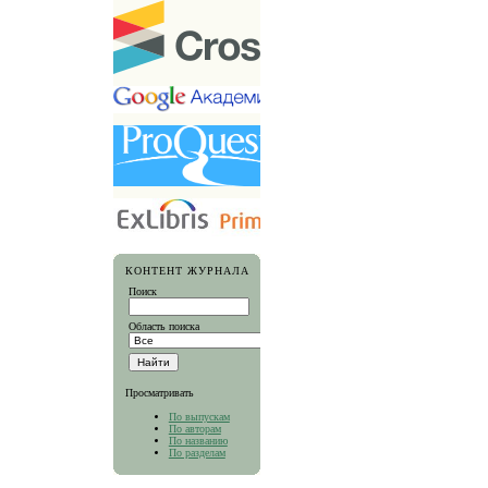
КОНТЕНТ ЖУРНАЛА
Поиск
Область поиска
Просматривать
По выпускам
По авторам
По названию
По разделам