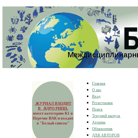
Главная
О нас
Вход
ЖУРНАЛ ВХОДИТ
Регистрация
В ЯДРО РИНЦ
,
Поиск
имеет категорию К1 в
Текущий выпуск
Перечне ВАК и входит
Архивы
в "Белый список"
Объявления
ДЛЯ АВТОРОВ