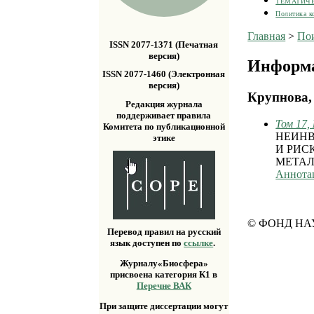
ТЕМАТИЧ
Политика к
Главная
>
По
ISSN 2077-1371 (Печатная
версия)
Информа
ISSN 2077-1460 (Электронная
версия)
Крупнова, 
Редакция журнала
поддерживает правила
Том 17,
Комитета по публикационной
НЕИНВ
этике
И РИС
МЕТАЛ
Аннота
© ФОНД НА
Перевод правил на русский
язык доступен по
ссылке
.
Журналу«Биосфера»
присвоена категория К1 в
Перечне ВАК
При защите диссертации могут