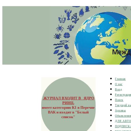
Главная
О нас
Вход
Регистраци
ЖУРНАЛ ВХОДИТ В ЯДРО
Поиск
РИНЦ
,
Текущий в
имеет категорию К1 в Перечне
Архивы
ВАК и входит в "Белый
Объявлени
список"
ДЛЯ АВТ
ПОДПИСК