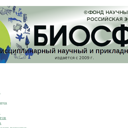
я
ыпуск
я
ОРОВ
А