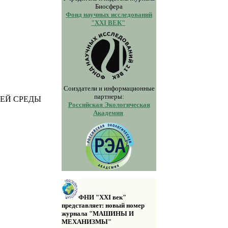
Биосфера
Фонд научных исследований
"XXI ВЕК"
Соиздатели и информационные
партнеры:
ЕЙ СРЕДЫ
Российская Экологическая
Академия
ФНИ "XXI век"
представляет: новый номер
журнала "МАШИНЫ И
МЕХАНИЗМЫ"