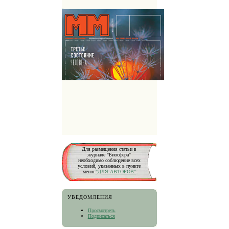
Для размещения статьи в
журнале "Биосфера"
необходимо соблюдение всех
условий, указанных в пункте
меню
"ДЛЯ АВТОРОВ"
УВЕДОМЛЕНИЯ
Просмотреть
Подписаться