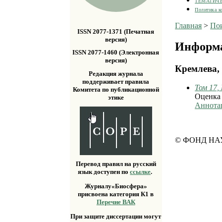
ТЕМАТИЧ
Политика к
Главная
>
По
ISSN 2077-1371 (Печатная
версия)
Информа
ISSN 2077-1460 (Электронная
версия)
Кремлева, 
Редакция журнала
поддерживает правила
Том 17,
Комитета по публикационной
Оценка 
этике
Аннота
© ФОНД НА
Перевод правил на русский
язык доступен по
ссылке
.
Журналу«Биосфера»
присвоена категория К1 в
Перечне ВАК
При защите диссертации могут