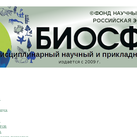
я
ыпуск
я
ОРОВ
А