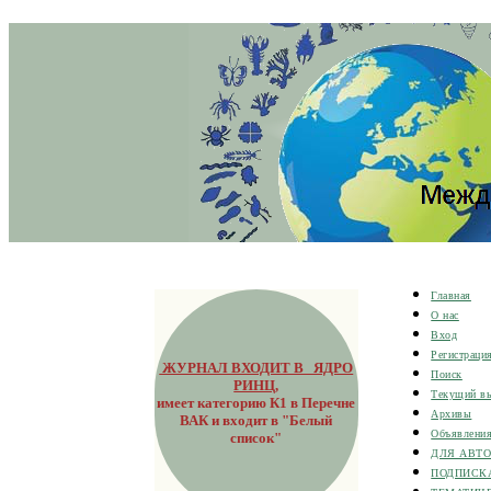
Главная
О нас
Вход
Регистраци
ЖУРНАЛ ВХОДИТ В ЯДРО
Поиск
РИНЦ
,
Текущий в
имеет категорию К1 в Перечне
Архивы
ВАК и входит в "Белый
Объявлени
список"
ДЛЯ АВТ
ПОДПИСК