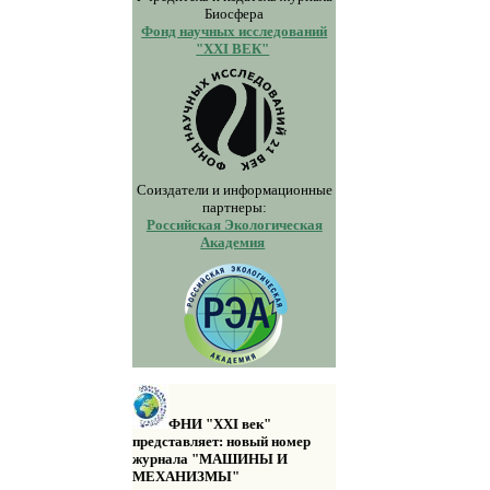
Биосфера
Фонд научных исследований
"XXI ВЕК"
Соиздатели и информационные
партнеры:
Российская Экологическая
Академия
ФНИ "XXI век"
представляет: новый номер
журнала "МАШИНЫ И
МЕХАНИЗМЫ"