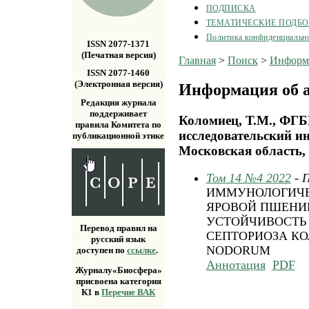
ПОДПИСКА
ТЕМАТИЧЕСКИЕ ПОДБ
Политика конфиденциальн
ISSN 2077-1371
(Печатная версия)
Главная
>
Поиск
>
Информа
ISSN 2077-1460
(Электронная версия)
Информация об а
Редакция журнала
поддерживает
Коломиец, Т.М., ФГБ
правила Комитета по
исследовательский и
публикационной этике
Московская область, 
Том 14 №4 2022
- 
ИММУНОЛОГИЧЕ
ЯРОВОЙ ПШЕНИ
УСТОЙЧИВОСТЬ
Перевод правил на
СЕПТОРИОЗА КО
русский язык
NODORUM
доступен по
ссылке
.
Аннотация
PDF
Журналу«Биосфера»
присвоена категория
К1 в
Перечне ВАК