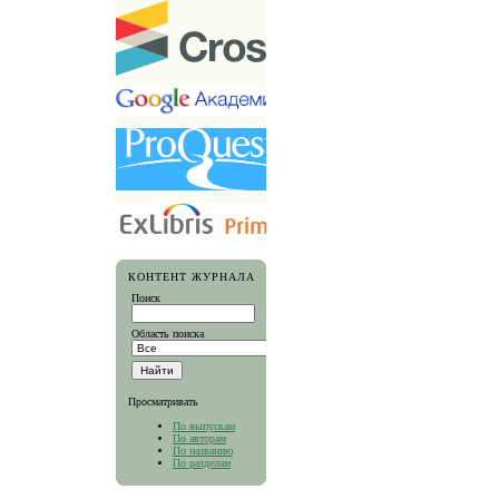
КОНТЕНТ ЖУРНАЛА
Поиск
Область поиска
Просматривать
По выпускам
По авторам
По названию
По разделам