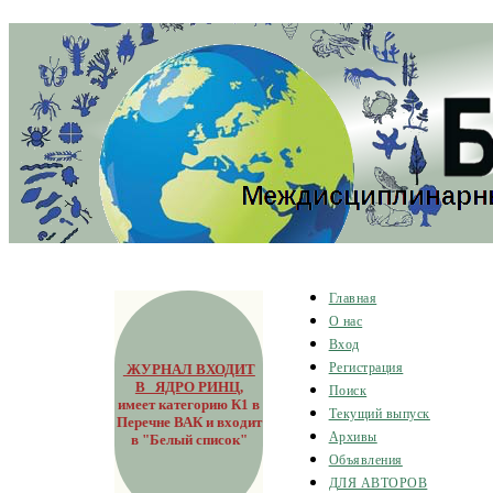
Главная
О нас
Вход
ЖУРНАЛ ВХОДИТ
Регистрация
В ЯДРО РИНЦ
,
Поиск
имеет категорию К1 в
Текущий выпуск
Перечне ВАК и входит
Архивы
в "Белый список"
Объявления
ДЛЯ АВТОРОВ