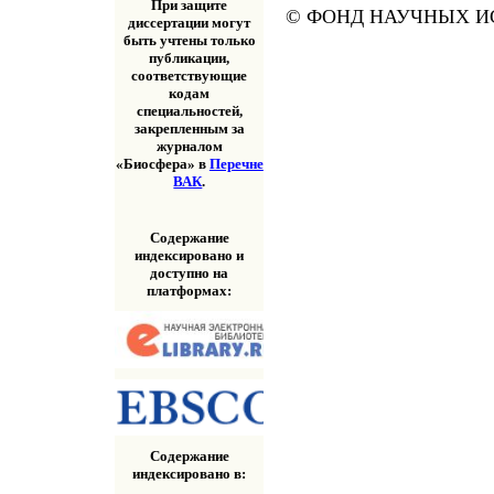
При защите
© ФОНД НАУЧНЫХ ИС
диссертации могут
быть учтены только
публикации,
соответствующие
кодам
специальностей,
закрепленным за
журналом
«Биосфера» в
Перечне
ВАК
.
Содержание
индексировано и
доступно на
платформах:
Содержание
индексировано в: