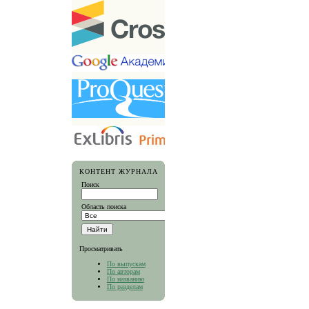
КОНТЕНТ ЖУРНАЛА
Поиск
Область поиска
Просматривать
По выпускам
По авторам
По названию
По разделам