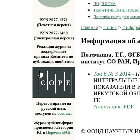
ПОДПИСКА
ТЕМАТИЧЕСКИЕ ПОДБ
Политика конфиденциальн
ISSN 2077-1371
(Печатная версия)
Главная
>
Поиск
>
Информа
ISSN 2077-1460
(Электронная версия)
Информация об а
Редакция журнала
поддерживает
Потемкина, Т.Г., Ф
правила Комитета по
институт СО РАН, Ир
публикационной этике
Том 6 № 3 2014
- 
ИНТЕГРАЛЬНЫЕ
ПОКАЗАТЕЛИ В
ИРКУТСКОЙ ОБЛА
ГГ.
Перевод правил на
Аннотация
PDF
русский язык
доступен по
ссылке
.
Журналу«Биосфера»
присвоена категория
© ФОНД НАУЧНЫХ ИС
К1 в
Перечне ВАК