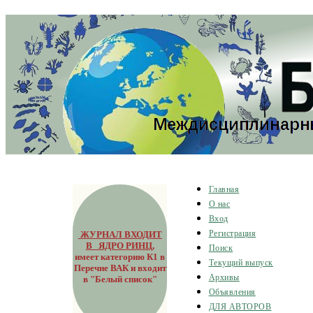
Главная
О нас
Вход
ЖУРНАЛ ВХОДИТ
Регистрация
В ЯДРО РИНЦ
,
Поиск
имеет категорию К1 в
Текущий выпуск
Перечне ВАК и входит
Архивы
в "Белый список"
Объявления
ДЛЯ АВТОРОВ