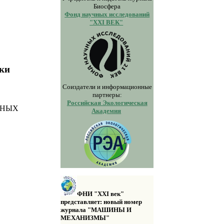
Биосфера
Фонд научных исследований
"XXI ВЕК"
жки
Соиздатели и информационные
партнеры:
Российская Экологическая
ЬНЫХ
Академия
ФНИ "XXI век"
представляет: новый номер
журнала "МАШИНЫ И
МЕХАНИЗМЫ"