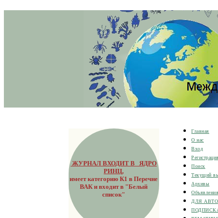
Главная
О нас
Вход
Регистраци
ЖУРНАЛ ВХОДИТ В ЯДРО
Поиск
РИНЦ
,
Текущий в
имеет категорию К1 в Перечне
Архивы
ВАК и входит в "Белый
Объявлени
список"
ДЛЯ АВТ
ПОДПИСК