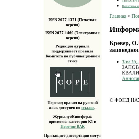
ТЕМАТИЧ
Политика к
Главная
>
По
ISSN 2077-1371 (Печатная
версия)
Информа
ISSN 2077-1460 (Электронная
версия)
Кревер, О
Редакция журнала
заповедно
поддерживает правила
Комитета по публикационной
этике
Том 16,
ЗАПОВ
КВАЛИ
Аннота
© ФОНД НА
Перевод правил на русский
язык доступен по
ссылке
.
Журналу«Биосфера»
присвоена категория К1 в
Перечне ВАК
При защите диссертации могут