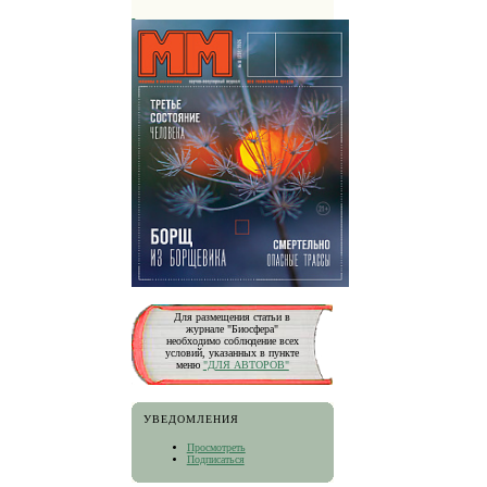
Для размещения статьи в
журнале "Биосфера"
необходимо соблюдение всех
условий, указанных в пункте
меню
"ДЛЯ АВТОРОВ"
УВЕДОМЛЕНИЯ
Просмотреть
Подписаться