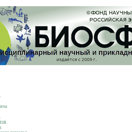
я
ыпуск
я
ОРОВ
А