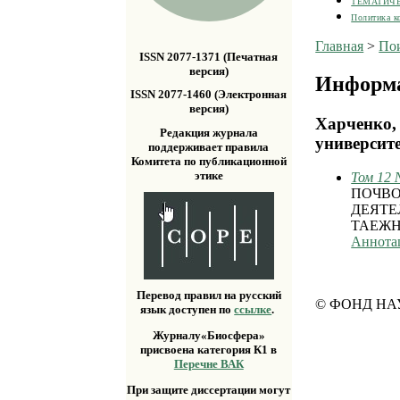
ТЕМАТИЧ
Политика к
Главная
>
По
ISSN 2077-1371 (Печатная
версия)
Информа
ISSN 2077-1460 (Электронная
версия)
Харченко,
Редакция журнала
университе
поддерживает правила
Комитета по публикационной
этике
Том 12 
ПОЧВО
ДЕЯТЕ
ТАЕЖН
Аннота
Перевод правил на русский
© ФОНД НА
язык доступен по
ссылке
.
Журналу«Биосфера»
присвоена категория К1 в
Перечне ВАК
При защите диссертации могут