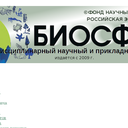
я
ыпуск
я
ОРОВ
А