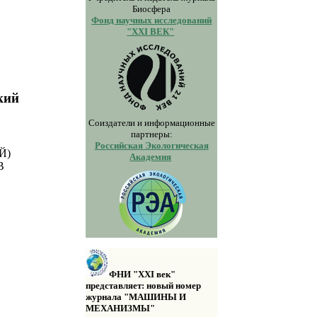
Биосфера
Фонд научных исследований
"XXI ВЕК"
кий
Соиздатели и информационные
партнеры:
Российская Экологическая
Й)
Академия
В
ФНИ "XXI век"
представляет: новый номер
журнала "МАШИНЫ И
МЕХАНИЗМЫ"