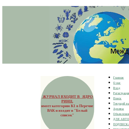
Главная
О нас
Вход
Регистраци
ЖУРНАЛ ВХОДИТ В ЯДРО
Поиск
РИНЦ
,
Текущий в
имеет категорию К1 в Перечне
Архивы
ВАК и входит в "Белый
Объявлени
список"
ДЛЯ АВТ
ПОДПИСК