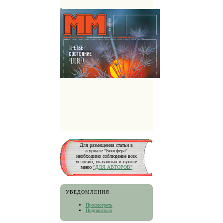
Для размещения статьи в
журнале "Биосфера"
необходимо соблюдение всех
условий, указанных в пункте
меню
"ДЛЯ АВТОРОВ"
УВЕДОМЛЕНИЯ
Просмотреть
Подписаться