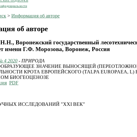
ЕСКИЕ ПОДБОРКИ
онфиденциальности
иск
>
Информация об авторе
ция об авторе
 Н.Н., Воронежский государственный лесотехничес
т имени Г.Ф. Морозова, Воронеж, Россия
№ 4 2020
- ПРИРОДА
ОБРАЗУЮЩЕЕ ЗНАЧЕНИЕ ВЫНОСЯЩЕЙ (ПЕРЕОТЛОЖНО
ЛЬНОСТИ КРОТА ЕВРОПЕЙСКОГО (TALPA EUROPAEA, L) 
ОМ БИОГЕОЦЕНОЗЕ
ция
PDF
УЧНЫХ ИССЛЕДОВАНИЙ "XXI ВЕК"