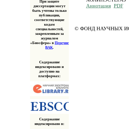
При защите
Аннотация
PDF
диссертации могут
быть учтены только
публикации,
соответствующие
кодам
© ФОНД НАУЧНЫХ ИС
специальностей,
закрепленным за
журналом
«Биосфера» в
Перечне
ВАК
.
Содержание
индексировано и
доступно на
платформах:
Содержание
индексировано в: