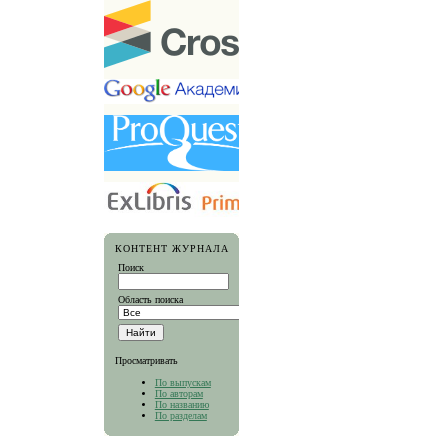
КОНТЕНТ ЖУРНАЛА
Поиск
Область поиска
Просматривать
По выпускам
По авторам
По названию
По разделам