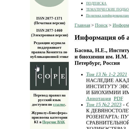
ПОДПИСКА
ТЕМАТИЧЕСКИЕ ПОДБ
Политика конфиденциальн
ISSN 2077-1371
(Печатная версия)
Главная
>
Поиск
>
Информа
ISSN 2077-1460
(Электронная версия)
Информация об а
Редакция журнала
поддерживает
Басова, Н.Е., Инсти
правила Комитета по
и биохимии им. И.М.
публикационной этике
Петербург, Россия
Том 13 № 1-2 2021
НАСЛЕДИЕ АКАД
ИНСТИТУТУ ЭВ
И БИОХИМИИ ИМ.
Перевод правил на
Аннотация
PDF
русский язык
Том 15 №2 2023
- 
доступен по
ссылке
.
К ДЕВЯНОСТОЛЕ
Журналу«Биосфера»
РОЗЕНГАРТА: П
присвоена категория
К1 в
Перечне ВАК
СРАВНИТЕЛЬНО
ХОЛИНЭСТЕРАЗ