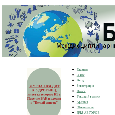
Главная
О нас
Вход
ЖУРНАЛ ВХОДИТ
Регистрация
В ЯДРО РИНЦ
,
Поиск
имеет категорию К1 в
Текущий выпуск
Перечне ВАК и входит
Архивы
в "Белый список"
Объявления
ДЛЯ АВТОРОВ