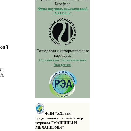
Биосфера
Фонд научных исследований
"XXI ВЕК"
ской
Соиздатели и информационные
партнеры:
Российская Экологическая
Академия
 И
EA
ФНИ "XXI век"
представляет: новый номер
журнала "МАШИНЫ И
МЕХАНИЗМЫ"