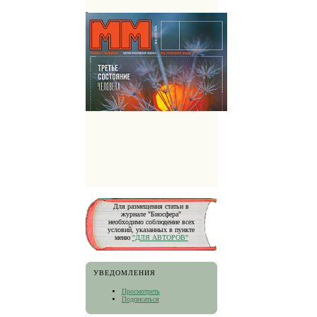
Для размещения статьи в
журнале "Биосфера"
необходимо соблюдение всех
условий, указанных в пункте
меню
"ДЛЯ АВТОРОВ"
УВЕДОМЛЕНИЯ
Просмотреть
Подписаться