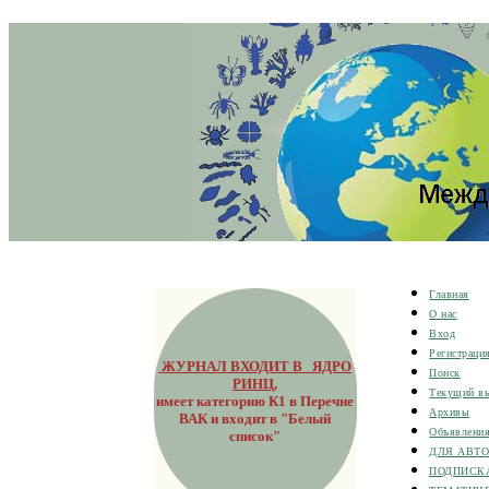
Главная
О нас
Вход
Регистраци
ЖУРНАЛ ВХОДИТ В ЯДРО
Поиск
РИНЦ
,
Текущий в
имеет категорию К1 в Перечне
Архивы
ВАК и входит в "Белый
Объявлени
список"
ДЛЯ АВТ
ПОДПИСК