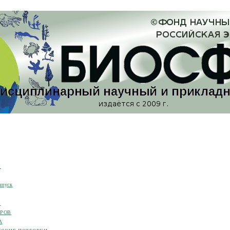
я
ыпуск
я
ОРОВ
А