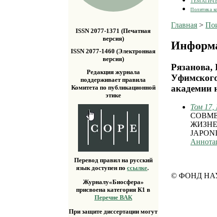
ТЕМАТИЧ
Политика к
Главная
>
По
ISSN 2077-1371 (Печатная
версия)
Информа
ISSN 2077-1460 (Электронная
версия)
Рязанова,
Редакция журнала
Уфимского
поддерживает правила
академии 
Комитета по публикационной
этике
Том 17,
СОВМЕ
ЖИЗНЕ
JAPONI
Аннота
Перевод правил на русский
язык доступен по
ссылке
.
© ФОНД НА
Журналу«Биосфера»
присвоена категория К1 в
Перечне ВАК
При защите диссертации могут