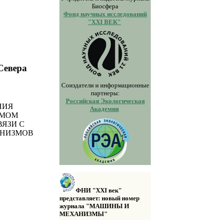
Биосфера
Фонд научных исследований
"XXI ВЕК"
Севера
Соиздатели и информационные
партнеры:
Российская Экологическая
НИЯ
Академия
ЕМОМ
ВЯЗИ С
АНИЗМОВ
ФНИ "XXI век"
представляет: новый номер
журнала "МАШИНЫ И
МЕХАНИЗМЫ"