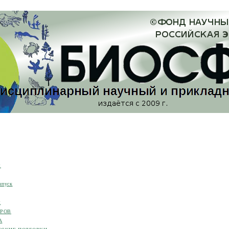
я
ыпуск
я
ОРОВ
А