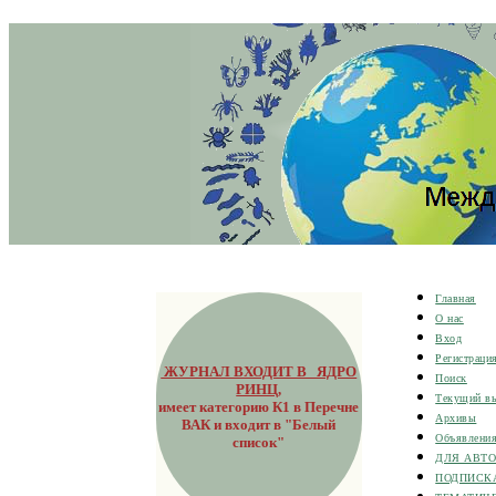
Главная
О нас
Вход
Регистраци
ЖУРНАЛ ВХОДИТ В ЯДРО
Поиск
РИНЦ
,
Текущий в
имеет категорию К1 в Перечне
Архивы
ВАК и входит в "Белый
Объявлени
список"
ДЛЯ АВТ
ПОДПИСК