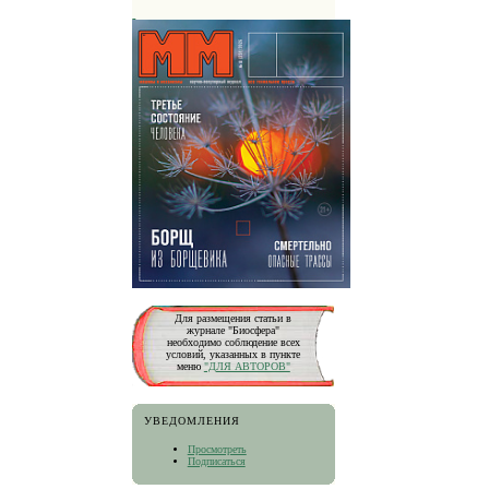
Для размещения статьи в
журнале "Биосфера"
необходимо соблюдение всех
условий, указанных в пункте
меню
"ДЛЯ АВТОРОВ"
УВЕДОМЛЕНИЯ
Просмотреть
Подписаться