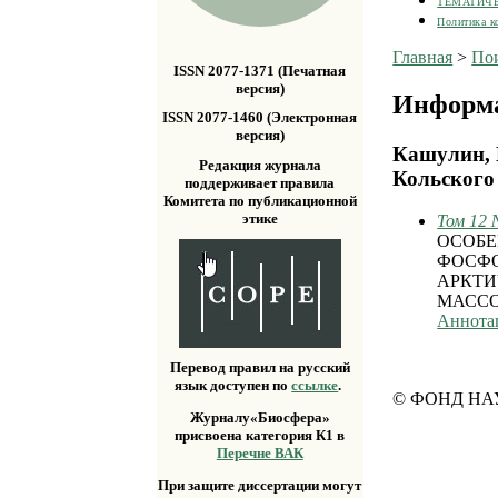
ТЕМАТИЧ
Политика к
Главная
>
По
ISSN 2077-1371 (Печатная
версия)
Информа
ISSN 2077-1460 (Электронная
версия)
Кашулин, 
Редакция журнала
Кольского
поддерживает правила
Комитета по публикационной
этике
Том 12 
ОСОБЕ
ФОСФО
АРКТИ
МАСС
Аннота
Перевод правил на русский
язык доступен по
ссылке
.
© ФОНД НА
Журналу«Биосфера»
присвоена категория К1 в
Перечне ВАК
При защите диссертации могут