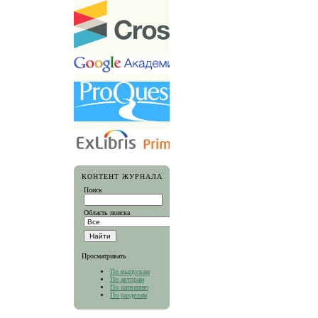
КОНТЕНТ ЖУРНАЛА
Поиск
Область поиска
Просматривать
По выпускам
По авторам
По названию
По разделам