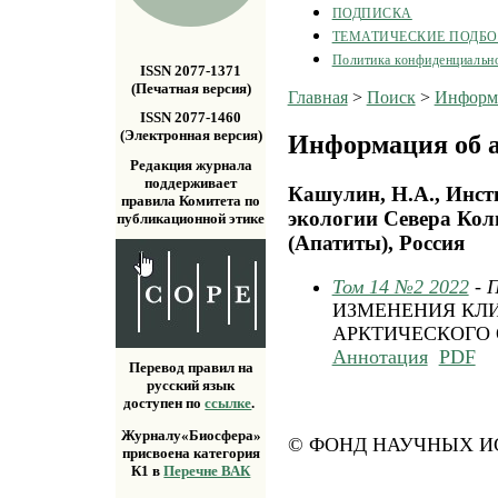
ПОДПИСКА
ТЕМАТИЧЕСКИЕ ПОДБ
Политика конфиденциальн
ISSN 2077-1371
(Печатная версия)
Главная
>
Поиск
>
Информа
ISSN 2077-1460
(Электронная версия)
Информация об а
Редакция журнала
поддерживает
Кашулин, Н.А., Инс
правила Комитета по
экологии Севера Кол
публикационной этике
(Апатиты), Россия
Том 14 №2 2022
- 
ИЗМЕНЕНИЯ КЛИ
АРКТИЧЕСКОГО 
Аннотация
PDF
Перевод правил на
русский язык
доступен по
ссылке
.
Журналу«Биосфера»
© ФОНД НАУЧНЫХ ИС
присвоена категория
К1 в
Перечне ВАК