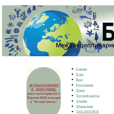
Главная
О нас
Вход
ЖУРНАЛ ВХОДИТ
Регистрация
В ЯДРО РИНЦ
,
Поиск
имеет категорию К1 в
Текущий выпуск
Перечне ВАК и входит
Архивы
в "Белый список"
Объявления
ДЛЯ АВТОРОВ